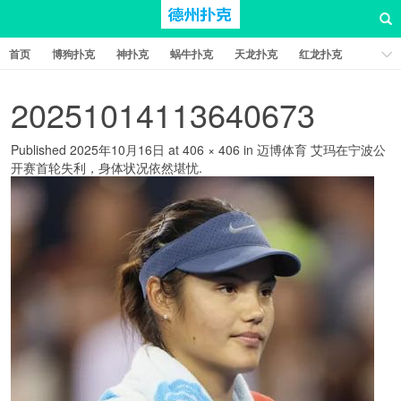
首页
博狗扑克
神扑克
蜗牛扑克
天龙扑克
红龙扑克
新葡京棋牌
红星扑克
扑克之星
比特币扑克
20251014113640673
Published
2025年10月16日
at
406 × 406
in
迈博体育 艾玛在宁波公
开赛首轮失利，身体状况依然堪忧
.