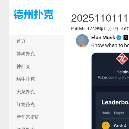
2025110111
Published
2025年11月1日
at
67
德州扑克平台
首页
博狗扑克
神扑克
蜗牛扑克
天龙扑克
红龙扑克
新葡京棋牌