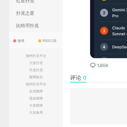
红星扑克
扑克之星
比特币扑克
微博
RSS订阅
德州扑克平台
大发扑克
天龙扑克
评论
0
顺博娱乐
德州扑克平台
女优棋牌
现金棋牌
大发棋牌
大发备用