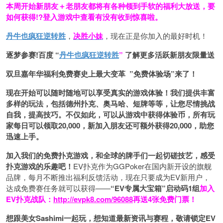
本周开始新朋友＋老朋友都将有各种领到手软的福利大放送，要
如何获得!?登入游戏中查看有没有收到惊喜啦。
丹牛也疯狂逆转胜
，
决胜小妹
，现在正是你加入的最好时机！
逐梦参赛!百度 “
丹牛也疯狂逆转胜
”
了解更多
活跃新朋友限量送
双旦嘉年华福利
免费赛史上最大变革
”免费体验场”来了！
现在开始可以随时随地可以享受真实的游戏体验！我们提供丰富
多样的玩法，包括德州扑克、奥马哈、短牌等等，让您尽情挑战
自我，提高技巧。不仅如此，
可以从游戏中获得体验币，所有玩
家每日可以领取20,000，新加入朋友还可额外获得20,000，助您
迅速上手。
加入我们的免费扑克游戏，和全球的牌手们一起切磋技艺，感受
扑克游戏的乐趣吧！
EV扑克作为GGPoker在国内新开设的旗舰
品牌，每月不断推出福利反馈活动，现在只要成为EV新用户，
达成免费赛任务就可以获得——
“EV专属大宝箱”启动码1组
加入
EV扑克战队：
http://evpk8.com/96088
再送4张免费门票！
想跟美女Sashimi一起玩，
想知道最新资讯与赛程，
敬请锁定EV