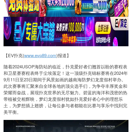
【EV扑克(
www.evp89.com
)报道】
随着2024USOP海防站的临近，扑克爱好者们翘首以盼的赛程表
和卫星赛赛程表终于尘埃落定！这一顶级扑克锦标赛将在2024年
9月11日至23日期间于风景如画的越南海防梦幻龙度假村举办。
此次赛事将汇聚来自全球各地的顶尖选手们，为争夺丰厚奖金和
荣耀而奋战，展现扑克世界的无尽魅力。碧蓝的海洋和茂密的热
带植被交相辉映，梦幻龙度假村犹如扑克爱好者心中的理想乐
土，为梦想插上翅膀，让每位参与者都能在比赛与享乐中找到完
美平衡。