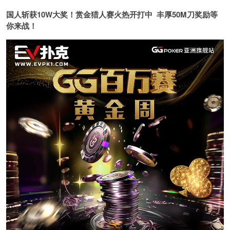
国人斩获
10W
大奖！
赏金猎人赛火热开打中 丰厚50M刀奖励等
你来战！