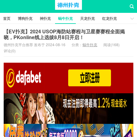
首页
博狗扑克
神扑克
蜗牛扑克
天龙扑克
红龙扑克
新葡京棋牌
红星扑克
扑克之星
比特币扑克
【EV扑克】2024 USOP海防站赛程与卫星赛赛程全面揭
晓，PKonline线上选拔8月8日开启！
德州扑克平台推荐 发布于 2024-08-16
分类：
蜗牛扑克
阅读(168)
评论(0)