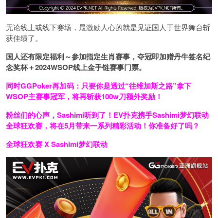
无论线上或线下赛场，最激励人心的就是见证国人于世界舞台斩
获佳绩了。
国人还有限定福利～参加指定生肖赛事，夺冠即加赠
丹牛签名纪
念奖杯
＋
2024WSOP线上金手链赛事门票
。
同时GGPoker再加码：只要你是透过“往维加斯之路”拿下
WSOP主赛事冠军，将再斩获
100w刀
额外奖励！
粉丝们的心声，Sashimi听到了！EV扑克携手Sashimi梦幻联动
全球狂欢赛，将在5月带来一系列精彩活动！你准备好了吗？
全球狂欢赛 X Sashimi梦幻联动