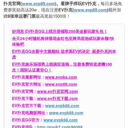
扑克官网(
www.evp89.com
)。
看牌手痒玩EV扑克，
每日多场免
费赛奖励高达20w，现在注册
EV扑克(
www.evp89.com
)
额外加
赠
8张幸运赛门票
最高奖励1500倍！
好消息 EV扑克GG上线注册领取350美金新玩家礼包！
全天24小时随机将掉落现金红包至牌局底池或玩家余额!快
体验吧
EV扑克GG
全新中文旗舰站
追求高EV
的决定
就是扑克的本
质
EV扑克娱乐场强势上线疯狂送钱，注册免费转老虎機100
次！国际认证最安心！
EV扑克最新网址：
www.evpks.com
EV扑克官方网址：
www.evp89.com
EV扑克官网：
www.ev扑克官网.com
EV扑克下载：
www.ev扑克下载.com
EV扑克官方下载：
www.evpk66.com
EV扑克电脑版网址：
www.evpk88.com
EV扑克GG官方：
www.evpk68.com
EV扑克战队
：
http://evpk7.com/96088