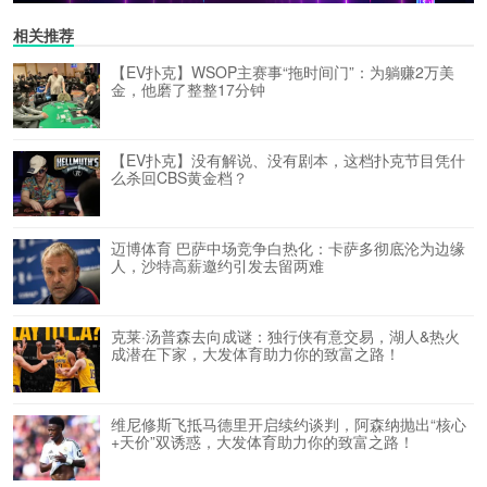
相关推荐
【EV扑克】WSOP主赛事“拖时间门”：为躺赚2万美
金，他磨了整整17分钟
【EV扑克】没有解说、没有剧本，这档扑克节目凭什
么杀回CBS黄金档？
迈博体育 巴萨中场竞争白热化：卡萨多彻底沦为边缘
人，沙特高薪邀约引发去留两难
克莱·汤普森去向成谜：独行侠有意交易，湖人&热火
成潜在下家，大发体育助力你的致富之路！
维尼修斯飞抵马德里开启续约谈判，阿森纳抛出“核心
+天价”双诱惑，大发体育助力你的致富之路！