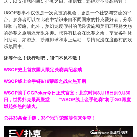
式，以安排您的海防扑克之旅。相信我，您绝对不会想错过！
USOP赛事不仅仅是一次竞技的机会，更是一个社交与交流的平
台。参赛者可以在比赛中结识来自不同国家的扑克爱好者，分享
经验与策略。此外，梦幻龙度假村的优质设施和美丽环境将为您
的参赛之旅增添无限乐趣。您将有机会在比赛之余，享受各种休
闲活动，如游泳、沙滩排球和水上运动，尽情沉浸在度假村的欢
乐氛围中。
还等什么！快行动吧，咱们不见不散！
WSOP史上首次
国人限定决赛桌纪念戒
WSOP线上金手链
8/18荣耀之战火热开启
WSOP携手GGPoker今日正式官宣：北京时间8月18日到9月30
日，世界扑克最高殿堂——
“WSOP线上金手链赛”
将于GG再度
燃起炙热的战火。
总共33条金手链，33个冠军荣耀等你来争夺！