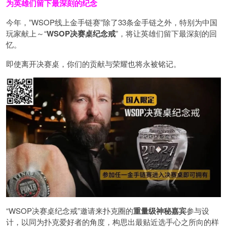
为英雄们留下最深刻的纪念
今年，”WSOP线上金手链赛”除了33条金手链之外，特别为中国
玩家献上～“
WSOP决赛桌纪念戒
”，将让英雄们留下最深刻的回
忆。
即使离开决赛桌，你们的贡献与荣耀也将永被铭记。
“WSOP决赛桌纪念戒”邀请来扑克圈的
重量级神秘嘉宾
参与设
计，以同为扑克爱好者的角度，构思出最贴近选手心之所向的样