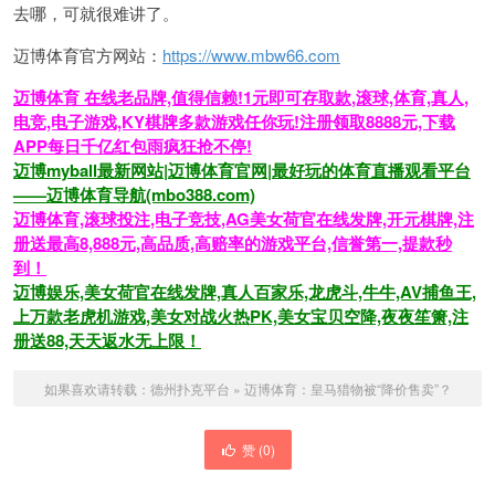
去哪，可就很难讲了。
迈博体育官方网站：
https://www.mbw66.com
迈博体育 在线老品牌,值得信赖!1元即可存取款,滚球,体育,真人,
电竞,电子游戏,KY棋牌多款游戏任你玩!注册领取8888元,下载
APP每日千亿红包雨疯狂抢不停!
迈博myball最新网站|迈博体育官网|最好玩的体育直播观看平台
——迈博体育导航(mbo388.com)
迈博体育,滚球投注,电子竞技,AG美女荷官在线发牌,开元棋牌,注
册送最高8,888元,高品质,高赔率的游戏平台,信誉第一,提款秒
到！
迈博娱乐,美女荷官在线发牌,真人百家乐,龙虎斗,牛牛,AV捕鱼王,
上万款老虎机游戏,美女对战火热PK,美女宝贝空降,夜夜笙箫,注
册送88,天天返水无上限！
如果喜欢请转载：
德州扑克平台
»
迈博体育：皇马猎物被“降价售卖”？
赞 (
0
)