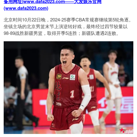
备用网址|www.dafa2023.com——大发娱乐官网
(www.dafa2023.com)
北京时间10月22日晚，2024-25赛季CBA常规赛继续第5轮角逐。
坐镇主场的北京男篮末节上演逆转好戏，最终经过四节较量以
98-89战胜新疆男篮，取得开季5连胜；新疆队遭遇2连败。