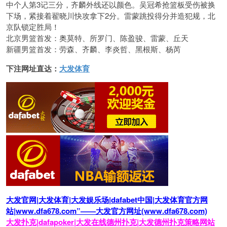
中个人第3记三分，齐麟外线还以颜色。吴冠希抢篮板受伤被换
下场，紧接着翟晓川快攻拿下2分。雷蒙跳投得分并造犯规，北
京队锁定胜局！
北京男篮首发：奥莫特、所罗门、陈盈骏、雷蒙、丘天
新疆男篮首发：劳森、齐麟、李炎哲、黑根斯、杨芮
下注网址直达：
大发体育
大发官网|大发体育|大发娱乐场|dafabet中国|大发体育官方网
站|www.dfa678.com”——大发官方网址(www.dfa678.com)
大发扑克|dafapoker|大发在线德州扑克|大发德州扑克策略网站