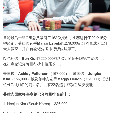
首轮最后一组C组总共吸引了162份报名，比赛进行了20个15分
钟级别。菲律宾选手
Marco Espela
以278,000记分牌量成为C组
最大赢家，并在首轮记分牌排行榜位居第三。
以色列选手
Ben Gur
以220,000成为C组的记分牌第二多选手，并
在决赛轮记分牌排行榜中位居前十。
美国选手
Ashley Patterson
（167,000）、韩国选手
Jongha
Kim
（156,000）以及菲律宾选手
Maggy Cenon
（151,000）分别
位列C组排名的前五名。共有23名选手成功晋级决赛轮。
菲律宾国家杯决赛轮记分牌量排名前十：
1. Heejun Kim (South Korea) – 336,000