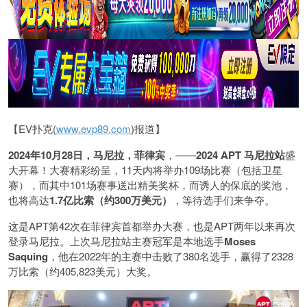
【EV扑克(
www.evp89.com
)报道】
2024年10月28日，马尼拉，菲律宾
，——
2024 APT 马尼拉站
盛
大开幕！大赛精彩纷呈，11天内将举办109场比赛（包括卫星
赛），而其中101场赛事送出精美奖杯，而诱人的保底的奖池，
也将高达
1.7亿比索（约300万美元）
，等待选手们来争夺。
这是APT第42次在菲律宾首都举办大赛，也是APT两年以来再次
登录马尼拉。上次马尼拉站主赛冠军是本地选手
Moses
Saquing
，他在2022年的主赛中击败了380名选手，赢得了2328
万比索（约405,823美元）大奖。