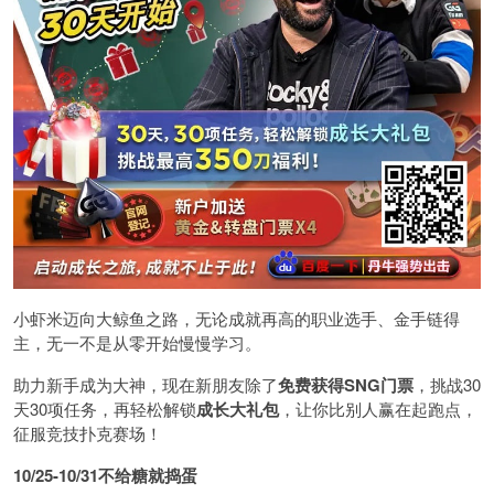
小虾米迈向大鲸鱼之路，无论成就再高的职业选手、金手链得
主，无一不是从零开始慢慢学习。
助力新手成为大神，现在新朋友除了
免费获得SNG门票
，挑战30
天30项任务，再轻松解锁
成长大礼包
，让你比别人赢在起跑点，
征服竞技扑克赛场！
10/25-10/31
不给糖就捣蛋