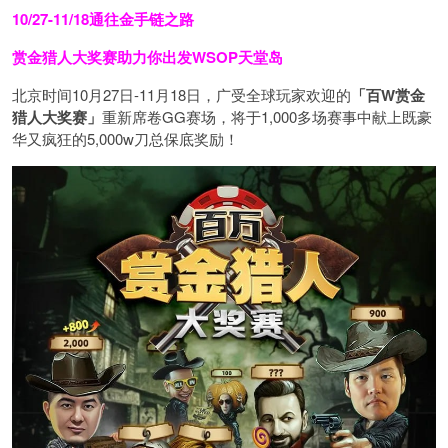
10/27-11/18通往金手链之路
赏金猎人大奖赛助力你
出发WSOP天堂岛
北京时间10月27日-11月18日，广受全球玩家欢迎的
「百W赏金
猎人大奖赛」
重新席卷GG赛场，将于1,000多场赛事中献上既豪
华又疯狂的5,000w刀总保底奖励！