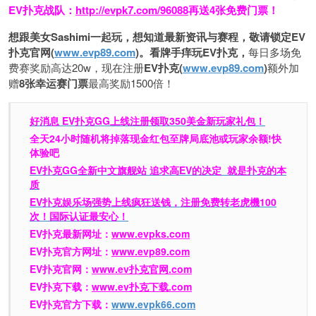
EV扑克战队：
http://evpk7.com/96088
再送4张免费门票！
想跟美女Sashimi一起玩，
想知道最新资讯与赛程，
敬请锁定EV
扑克官网(
www.evp89.com
)。
看牌手痒玩EV扑克，
每日多场免
费赛奖励高达20w，现在注册
EV扑克(
www.evp89.com
)
额外加
赠
8张幸运赛门票
最高奖励1500倍！
好消息 EV扑克GG上线注册领取350美金新玩家礼包！
全天24小时随机将掉落现金红包至牌局底池或玩家余额!快
体验吧
EV扑克GG
全新中文旗舰站
追求高EV
的决定
就是扑克的本
质
EV扑克娱乐场强势上线疯狂送钱，注册免费转老虎機100
次！国际认证最安心！
EV扑克最新网址：
www.evpks.com
EV扑克官方网址：
www.evp89.com
EV扑克官网：
www.ev扑克官网.com
EV扑克下载：
www.ev扑克下载.com
EV扑克官方下载：
www.evpk66.com