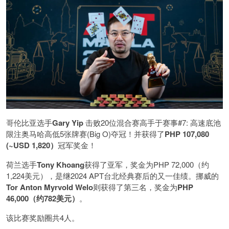
哥伦比亚选手
Gary Yip
击败20位混合赛高手于赛事#7: 高速底池
限注奥马哈高低5张牌赛(Big O)夺冠！并获得了
PHP 107,080
(~USD 1,820）
冠军奖金！
荷兰选手
Tony Khoang
获得了亚军，奖金为PHP 72,000（约
1,224美元），是继2024 APT台北经典赛后的又一佳绩。挪威的
Tor Anton Myrvold Welo
则获得了第三名，奖金为
PHP
46,000（约782美元）
。
该比赛奖励圈共4人。