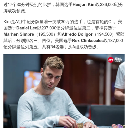
过17个30分钟级别的比拼，韩国选手
Heejun Kim
以336,000记分
牌成功领跑。
Kim是A组中记分牌量唯一突破30万的选手，也是首轮的CL。美
国选手
Daniel Lee
以207,000记分牌量位居第二，菲律宾选手
Marhen Simbre
（195,500）和
Alfredo Boligor
（194,500）紧随
其后，分别排名三、四位。美国选手
Rex Clinkscales
以187,000
记分牌量位列第五。共有34名选手从A组成功晋级。