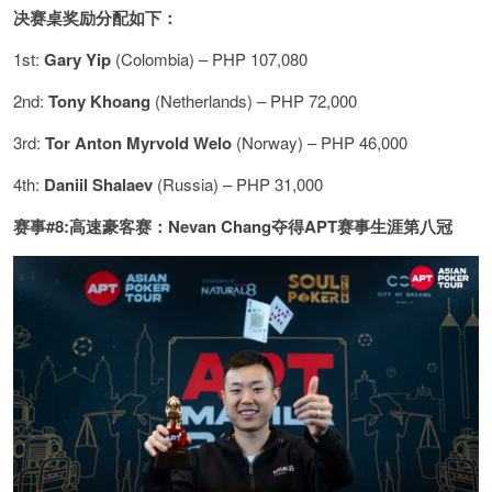
决赛桌奖励分配如下：
1st:
Gary Yip
(Colombia) – PHP 107,080
2nd:
Tony Khoang
(Netherlands) – PHP 72,000
3rd:
Tor Anton Myrvold Welo
(Norway) – PHP 46,000
4th:
Daniil Shalaev
(Russia) – PHP 31,000
赛事#8:高速豪客赛：Nevan Chang夺得APT赛事生涯第八冠