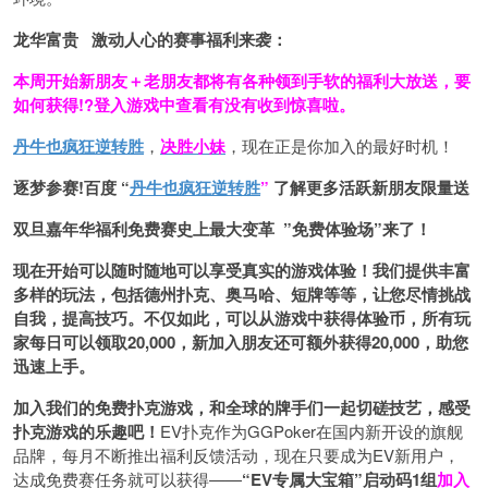
龙华富贵 激动人心的赛事福利来袭：
本周开始新朋友＋老朋友都将有各种领到手软的福利大放送，要
如何获得!?登入游戏中查看有没有收到惊喜啦。
丹牛也疯狂逆转胜
，
决胜小妹
，现在正是你加入的最好时机！
逐梦参赛!百度 “
丹牛也疯狂逆转胜
”
了解更多
活跃新朋友限量送
双旦嘉年华福利
免费赛史上最大变革
”免费体验场”来了！
现在开始可以随时随地可以享受真实的游戏体验！我们提供丰富
多样的玩法，包括德州扑克、奥马哈、短牌等等，让您尽情挑战
自我，提高技巧。不仅如此，
可以从游戏中获得体验币，所有玩
家每日可以领取20,000，新加入朋友还可额外获得20,000，助您
迅速上手。
加入我们的免费扑克游戏，和全球的牌手们一起切磋技艺，感受
扑克游戏的乐趣吧！
EV扑克作为GGPoker在国内新开设的旗舰
品牌，每月不断推出福利反馈活动，现在只要成为EV新用户，
达成免费赛任务就可以获得——
“EV专属大宝箱”启动码1组
加入