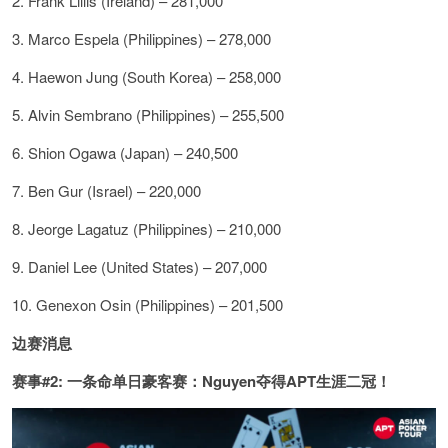
2. Frank Lillis (Ireland) – 281,000
3. Marco Espela (Philippines) – 278,000
4. Haewon Jung (South Korea) – 258,000
5. Alvin Sembrano (Philippines) – 255,500
6. Shion Ogawa (Japan) – 240,500
7. Ben Gur (Israel) – 220,000
8. Jeorge Lagatuz (Philippines) – 210,000
9. Daniel Lee (United States) – 207,000
10. Genexon Osin (Philippines) – 201,500
边赛消息
赛事#2: 一条命单日豪客赛：Nguyen夺得APT生涯二冠！