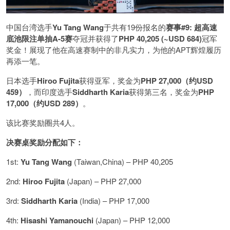
中国台湾选手
Yu Tang Wang
于共有19份报名的
赛事#9: 超高速
底池限注单抽A-5赛
夺冠并获得了
PHP 40,205 (~USD 684)
冠军
奖金！展现了他在高速赛制中的非凡实力，为他的APT辉煌履历
再添一笔。
日本选手
Hiroo Fujita
获得亚军，奖金为
PHP 27,000（约USD
459）
，而印度选手
Siddharth Karia
获得第三名，奖金为
PHP
17,000（约USD 289）
。
该比赛奖励圈共4人。
决赛桌奖励分配如下：
1st:
Yu Tang Wang
(Taiwan,China) – PHP 40,205
2nd:
Hiroo Fujita
(Japan) – PHP 27,000
3rd:
Siddharth Karia
(India) – PHP 17,000
4th:
Hisashi Yamanouchi
(Japan) – PHP 12,000