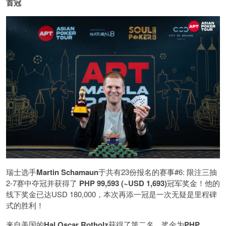
首冠
瑞士选手
Martin Schamaun
于共有23份报名的赛事#6: 限注三抽
2-7赛中夺冠并获得了
PHP 99,593 (~USD 1,693)
冠军奖金！他的
线下奖金已达USD 180,000，本次再添一冠是一次无疑是里程碑
式的胜利！
来自美国的
Hal Oscar Rotholz
获得了第二名，奖金为
PHP