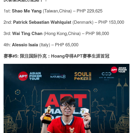
1st:
Shao Me Yang
(Taiwan,China) – PHP 229,625
2nd:
Patrick Sebastian Wahlquist
(Denmark) – PHP 153,000
3rd:
Wai Ting Chan
(Hong Kong,China) – PHP 98,000
4th:
Alessio Isaia
(Italy) – PHP 65,000
赛事#5: 限注国际扑克：Hoang夺得APT赛事生涯首冠