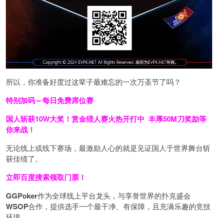
所以，你准备好度过这辈子最难忘的一次万圣节了吗？
特别加码～每日免费席位赛
国人斩获
10W
大奖！
赏金猎人赛火热开打中 丰厚50M刀奖励等
你来战！
无论线上或线下赛场，最激励人心的就是见证国人于世界舞台斩
获佳绩了。
立即百度搜索领取门票！
GGPoker
作为全球线上平台龙头，与享誉世界的扑克盛会
WSOP
合作，提供选手一个最干净、有保障，且充满乐趣的竞技
环境。