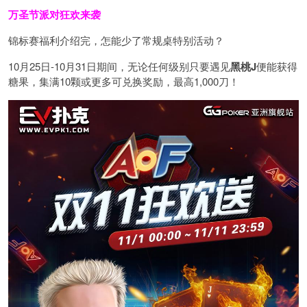
万圣节派对狂欢来袭
锦标赛福利介绍完，怎能少了常规桌特别活动？
10月25日-10月31日期间，无论任何级别只要遇见
黑桃J
便能获得
糖果，集满10颗或更多可兑换奖励，最高1,000刀！