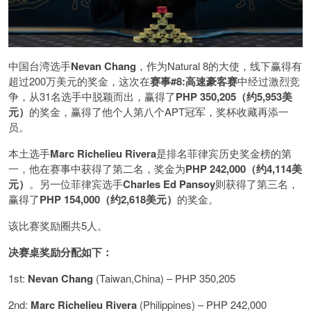
中国台湾选手
Nevan Chang
，作为Natural 8的大使，线下赢得有
超过200万美元的奖金，这次在
赛事#8:高速豪客赛
中经过激烈竞
争，从31名选手中脱颖而出，赢得了
PHP 350,205（约5,953美
元）
的奖金，赢得了他个人第八个APT冠军，奖杯收藏再添一
员。
本土选手
Marc Richelieu Rivera
是排名菲律宾历史奖金榜的第
一，他在赛事中获得了第二名，奖金为
PHP 242,000（约4,114美
元）
。另一位菲律宾选手
Charles Ed Pansoy
则获得了第三名，
赢得了
PHP 154,000（约2,618美元）
的奖金。
该比赛奖励圈共5人。
决赛桌奖励分配如下：
1st:
Nevan Chang
(Taiwan,China) – PHP 350,205
2nd:
Marc Richelieu Rivera
(Philippines) – PHP 242,000