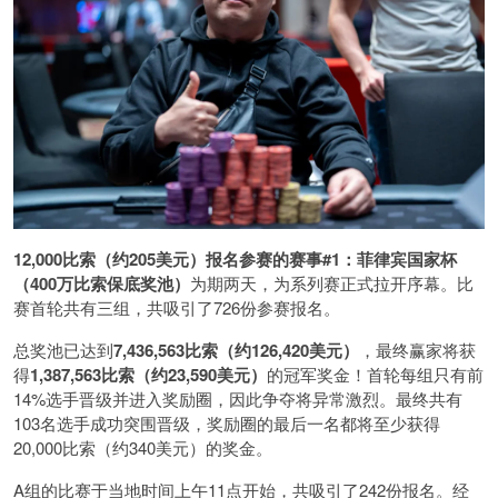
12,000比索（约205美元）报名参赛的赛事#1：菲律宾国家杯
（400万比索保底奖池）
为期两天，为系列赛正式拉开序幕。比
赛首轮共有三组，共吸引了726份参赛报名。
总奖池已达到
7,436,563比索（约126,420美元）
，最终赢家将获
得
1,387,563比索（约23,590美元）
的冠军奖金！首轮每组只有前
14%选手晋级并进入奖励圈，因此争夺将异常激烈。最终共有
103名选手成功突围晋级，奖励圈的最后一名都将至少获得
20,000比索（约340美元）的奖金。
A组的比赛于当地时间上午11点开始，共吸引了242份报名。经