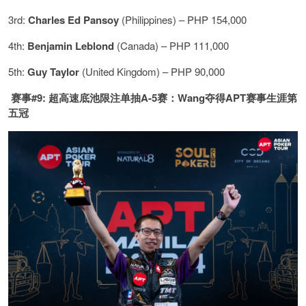
3rd:
Charles Ed Pansoy
(Philippines) – PHP 154,000
4th:
Benjamin Leblond
(Canada) – PHP 111,000
5th:
Guy Taylor
(United Kingdom) – PHP 90,000
赛事#9: 超高速底池限注单抽A-5赛：Wang夺得APT赛事生涯第
五冠