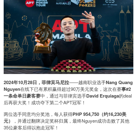
2024年10月28日，菲律宾马尼拉
——越南职业选手
Nang Quang
Nguyen
在线下已有累积赢得超过90万美元奖金，这次在赛
事#2
一条命单日豪客赛
中，通过与菲律宾选手
David Erquiaga
的deal
后再获大奖！成功夺下第二个APT冠军！
两位选手同意均分奖池，每人获得
PHP 954,750（约16,230美
元）
，并通过翻牌决定奖杯归属，最终Nguyen成功击败了其他
35位豪客后得以抱走冠军！