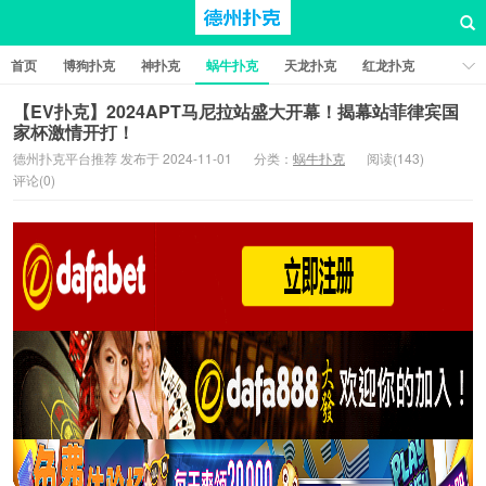
首页
博狗扑克
神扑克
蜗牛扑克
天龙扑克
红龙扑克
新葡京棋牌
红星扑克
扑克之星
比特币扑克
【EV扑克】2024APT马尼拉站盛大开幕！揭幕站菲律宾国
家杯激情开打！
德州扑克平台推荐 发布于 2024-11-01
分类：
蜗牛扑克
阅读(143)
评论(0)