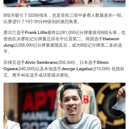
B组共吸引了322份报名，也是首轮三组中参赛人数最多的一组。
比赛进行了19个20分钟级别的激烈角逐。
爱尔兰选手
Frank Lillis
最终以281,000记分牌量拔得B组头筹，也
使他在决赛轮记分牌量总排名中位居第二。韩国选手
Haewon
Jung
以258,000记分牌量紧随其后，成为B组记分牌第二多的选
手。
菲律宾选手
Alvin Sembrano
(255,500)、日本选手
Shion
Ogawa
(240,500)以及本地选手
Jeorge Lagatuz
(210,000) 包揽前
五。携手46名选手成功晋级决赛轮。