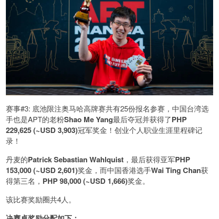
赛事#3: 底池限注奥马哈高牌赛共有25份报名参赛，中国台湾选
手也是APT的老粉
Shao Me Yang
最后夺冠并获得了
PHP
229,625 (~USD 3,903)
冠军奖金！创业个人职业生涯里程碑记
录！
丹麦的
Patrick Sebastian Wahlquist
，最后获得亚军
PHP
153,000 (~USD 2,601)
奖金，而中国香港选手
Wai Ting Chan
获
得第三名，
PHP 98,000 (~USD 1,666)
奖金。
该比赛奖励圈共4人。
决赛桌奖励分配如下：