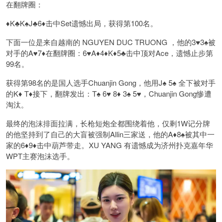
在翻牌圈：
♦️K♣️K♠️J♣️6♦️击中Set遗憾出局，获得第100名。
下面一位是来自越南的 NGUYEN DUC TRUONG ，他的3♥️3♠️被
对手的A♥️7♦️在翻牌圈：6♥️A♦️4♦️K♦️5♣️击中顶对Ace，遗憾止步第
99名。
获得第98名的是国人选手Chuanjin Gong，他用J♠ 5♠ 全下被对手
的K♦ T♦接下，翻牌发出：T♠ 6♥ 8♦ 3♠ 5♥，Chuanjin Gong惨遭
淘汰。
最终的泡沫排面拉满，长枪短炮全都围绕着他，仅剩1W记分牌
的他坚持到了自己的大盲被强制Allin三家送，他的A♦️8♠️被其中一
家的6♦️9♦️击中葫芦带走。XU YANG 有遗憾成为济州扑克嘉年华
WPT主赛泡沫选手。