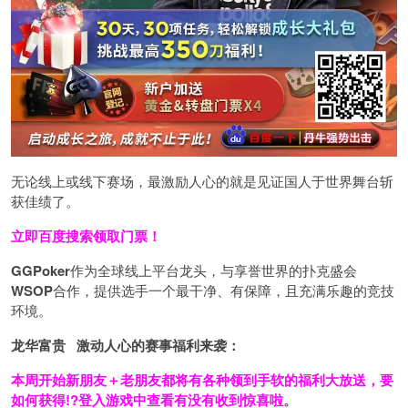
无论线上或线下赛场，最激励人心的就是见证国人于世界舞台斩
获佳绩了。
立即百度搜索领取门票！
GGPoker
作为全球线上平台龙头，与享誉世界的扑克盛会
WSOP
合作，提供选手一个最干净、有保障，且充满乐趣的竞技
环境。
龙华富贵 激动人心的赛事福利来袭：
本周开始新朋友＋老朋友都将有各种领到手软的福利大放送，要
如何获得!?登入游戏中查看有没有收到惊喜啦。