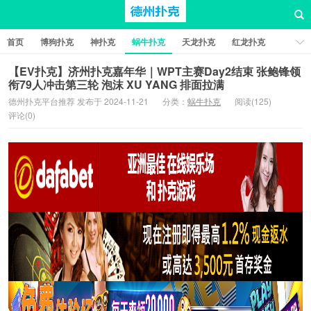
首页
博狗扑克
神扑克
蜗牛扑克
天龙扑克
红龙扑克
新葡京棋牌
红星扑克
扑克之星
比特币扑克
【EV扑克】济州扑克嘉年华｜WPT主赛Day2结束 张鲍锋领
衔79人冲击第三轮 泡沫 XU YANG 排面拉满
德州扑克平台推荐 发布于 2024-11-21
分类：
蜗牛扑克
阅读(125)
评论(0)