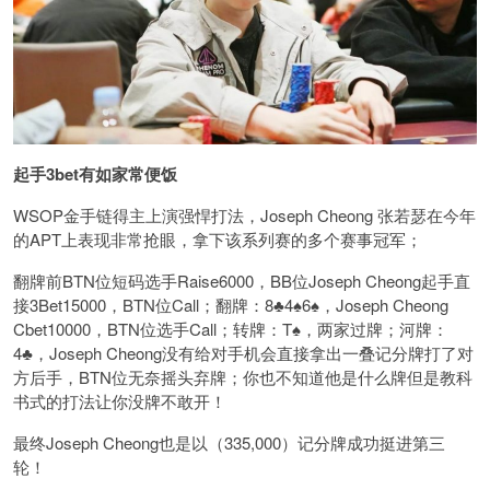
起手3bet有如家常便饭
WSOP金手链得主上演强悍打法，Joseph Cheong 张若瑟在今年
的APT上表现非常抢眼，拿下该系列赛的多个赛事冠军；
翻牌前BTN位短码选手Raise6000，BB位Joseph Cheong起手直
接3Bet15000，BTN位Call；翻牌：8♣️4♠️6♠️，Joseph Cheong
Cbet10000，BTN位选手Call；转牌：T♠️，两家过牌；河牌：
4♣️，Joseph Cheong没有给对手机会直接拿出一叠记分牌打了对
方后手，BTN位无奈摇头弃牌；你也不知道他是什么牌但是教科
书式的打法让你没牌不敢开！
最终Joseph Cheong也是以（335,000）记分牌成功挺进第三
轮！