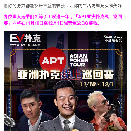
愿你的努力都能换来丰盛的收获，让你的生活更加充实和美好。
各位国人选手们久等了！暌违一年，「APT亚洲扑克线上巡回
赛」即将在11月10日至12月1日强势重返GG赛场。