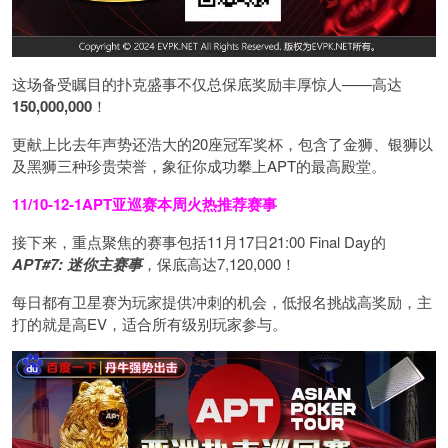
这场备受瞩目的扑克盛事不仅总保底奖励丰厚惊人——高达
150,000,000
！
更献上比去年声势还浩大的20座冠军奖杯，包含了金狮、银狮以
及黑狮三种珍贵荣誉，象征你成功攀上APT的最高殿堂。
11/10-12-1
APT亚巡赛
本周火热推荐赛事
接下来，重点聚焦的赛事包括11月17日21:00 Final Day的
APT#7: 迷你主赛事
，保底高达7,120,000！
每日都有卫星赛为玩家提供冲刺的机会，低报名挑战高奖励，主
打的就是高EV，适合所有级别玩家参与。