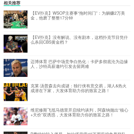
相关推荐
【EV扑克】WSOP主赛事“拖时间门”：为躺赚2万美
金，他磨了整整17分钟
【EV扑克】没有解说、没有剧本，这档扑克节目凭什
么杀回CBS黄金档？
迈博体育 巴萨中场竞争白热化：卡萨多彻底沦为边缘
人，沙特高薪邀约引发去留两难
克莱·汤普森去向成谜：独行侠有意交易，湖人&热火
成潜在下家，大发体育助力你的致富之路！
维尼修斯飞抵马德里开启续约谈判，阿森纳抛出“核心
+天价”双诱惑，大发体育助力你的致富之路！