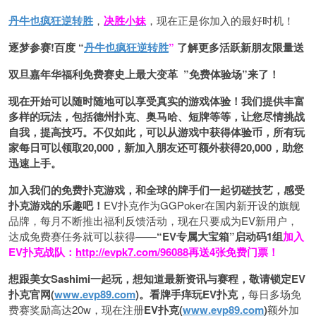
丹牛也疯狂逆转胜
，
决胜小妹
，现在正是你加入的最好时机！
逐梦参赛!百度 “
丹牛也疯狂逆转胜
”
了解更多
活跃新朋友限量送
双旦嘉年华福利
免费赛史上最大变革
”免费体验场”来了！
现在开始可以随时随地可以享受真实的游戏体验！我们提供丰富
多样的玩法，包括德州扑克、奥马哈、短牌等等，让您尽情挑战
自我，提高技巧。不仅如此，
可以从游戏中获得体验币，所有玩
家每日可以领取20,000，新加入朋友还可额外获得20,000，助您
迅速上手。
加入我们的免费扑克游戏，和全球的牌手们一起切磋技艺，感受
扑克游戏的乐趣吧！
EV扑克作为GGPoker在国内新开设的旗舰
品牌，每月不断推出福利反馈活动，现在只要成为EV新用户，
达成免费赛任务就可以获得——
“EV专属大宝箱”启动码1组
加入
EV扑克战队：
http://evpk7.com/96088
再送4张免费门票！
想跟美女Sashimi一起玩，
想知道最新资讯与赛程，
敬请锁定EV
扑克官网(
www.evp89.com
)。
看牌手痒玩EV扑克，
每日多场免
费赛奖励高达20w，现在注册
EV扑克(
www.evp89.com
)
额外加