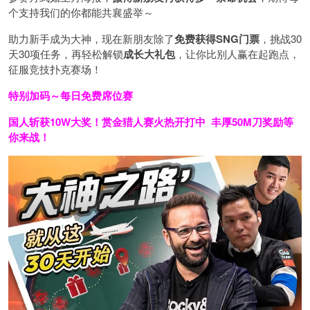
个支持我们的你都能共襄盛举～
助力新手成为大神，现在新朋友除了
免费获得SNG门票
，挑战30
天30项任务，再轻松解锁
成长大礼包
，让你比别人赢在起跑点，
征服竞技扑克赛场！
特别加码～每日免费席位赛
国人斩获
10W
大奖！
赏金猎人赛火热开打中 丰厚50M刀奖励等
你来战！