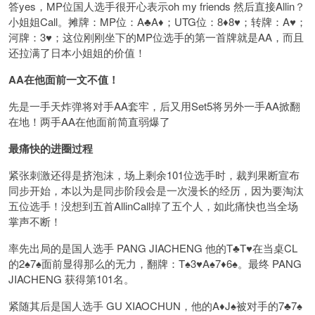
答yes，MP位国人选手很开心表示oh my friends 然后直接Allin？
小姐姐Call。摊牌：MP位：A♣️A♦️；UTG位：8♦️8♥️；转牌：A♥️；
河牌：3♥️；这位刚刚坐下的MP位选手的第一首牌就是AA，而且
还拉满了日本小姐姐的价值！
AA在他面前一文不值！
先是一手天炸弹将对手AA套牢，后又用Set5将另外一手AA掀翻
在地！两手AA在他面前简直弱爆了
最痛快的进圈过程
紧张刺激还得是挤泡沫，场上剩余101位选手时，裁判果断宣布
同步开始，本以为是同步阶段会是一次漫长的经历，因为要淘汰
五位选手！没想到五首AllinCall掉了五个人，如此痛快也当全场
掌声不断！
率先出局的是国人选手 PANG JIACHENG 他的T♣️T♥️在当桌CL
的2♠️7♠️面前显得那么的无力，翻牌：T♠️3♥️A♠️7♦️6♠️。最终 PANG
JIACHENG 获得第101名。
紧随其后是国人选手 GU XIAOCHUN，他的A♦️J♠️被对手的7♣️7♠️