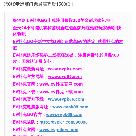
赠
8张幸运赛门票
最高奖励1500倍！
好消息 EV扑克GG上线注册领取350美金新玩家礼包！
全天24小时随机将掉落现金红包至牌局底池或玩家余额!快
体验吧
EV扑克GG
全新中文旗舰站
追求高EV
的决定
就是扑克的本
质
EV扑克娱乐场强势上线疯狂送钱，注册免费转老虎機100
次！国际认证最安心！
EV扑克最新网址：
www.evpks.com
EV扑克官方网址：
www.evp89.com
EV扑克官网：
www.ev扑克官网.com
EV扑克下载：
www.ev扑克下载.com
EV扑克官方下载：
www.evpk66.com
EV扑克电脑版网址：
www.evpk88.com
EV扑克GG官方：
www.evpk68.com
EV扑克战队
：
http://evpk7.com/96088
EV扑克官网：
www.evpukes.com