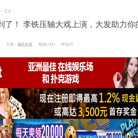
正文
>
到了！ 李铁压轴大戏上演，大发助力你
4
分类：
蜗牛扑克
阅读(134)
评论(0)