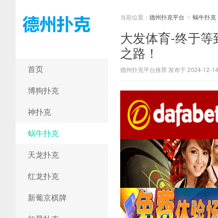
当前位置：
德州扑克平台
蜗牛扑克
>
大发体育-终于等
之路！
德州扑克平台
首页
德州扑克平台推荐 发布于 2024-12-1
博狗扑克
神扑克
蜗牛扑克
天龙扑克
红龙扑克
新葡京棋牌