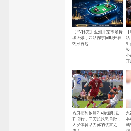
【EV扑克】亚洲扑克市场持
【
续火爆，四站赛事同时开赛
站
热潮再起
组
级
小
开
热身赛利物浦2-4惨遭利兹
火
联逆转，伊劳拉执教首败，
本
大发体育助力你的致富之
戴
路！
跑