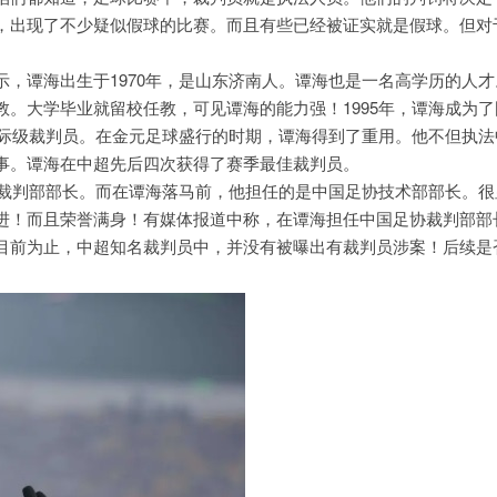
，出现了不少疑似假球的比赛。而且有些已经被证实就是假球。但对
，谭海出生于1970年，是山东济南人。谭海也是一名高学历的人才。
教。大学毕业就留校任教，可见谭海的能力强！1995年，谭海成为
了国际级裁判员。在金元足球盛行的时期，谭海得到了重用。他不但执
事。谭海在中超先后四次获得了赛季最佳裁判员。
足协裁判部部长。而在谭海落马前，他担任的是中国足协技术部部长。
进！而且荣誉满身！有媒体报道中称，在谭海担任中国足协裁判部部
目前为止，中超知名裁判员中，并没有被曝出有裁判员涉案！后续是