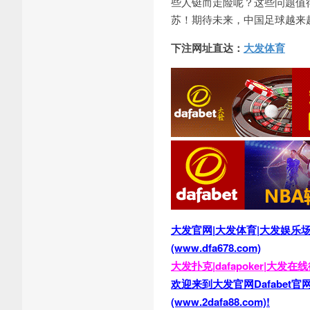
些人铤而走险呢？这些问题值
苏！期待未来，中国足球越来
下注网址直达：
大发体育
大发官网|大发体育|大发娱乐场|d
(www.dfa678.com)
大发扑克|dafapoker|大发
欢迎来到大发官网Dafabet官网，
(www.2dafa88.com)!