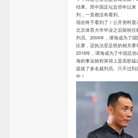
结果。而中国足坛近些年以来
判，一直都没有看到。
现在终于看到了！公开资料显示
北京体育大学毕业之后留校任
判员。2004年，谭海成为
比赛，还执法亚足联的相关赛
2018年，谭海成为了中国
海的事业旅程算得上是高歌猛
提拔了多名裁判员。只不过到
中！