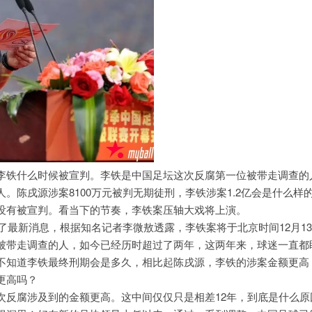
李铁什么时候被宣判。李铁是中国足坛这次反腐第一位被带走调查的
。陈戌源涉案8100万元被判无期徒刑，李铁涉案1.2亿会是什么样
没有被宣判。看当下的节奏，李铁案压轴大戏将上演。
来了最新消息，根据知名记者李微敖透露，李铁案将于北京时间12月1
被带走调查的人，如今已经历时超过了两年，这两年来，球迷一直都
不知道李铁最终刑期会是多久，相比起陈戌源，李铁的涉案金额更高
更高吗？
次反腐涉及到的金额更高。这中间仅仅只是相差12年，到底是什么原