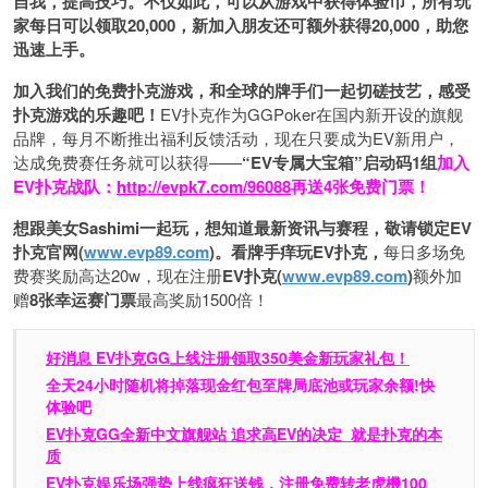
自我，提高技巧。不仅如此，
可以从游戏中获得体验币，所有玩
家每日可以领取20,000，新加入朋友还可额外获得20,000，助您
迅速上手。
加入我们的免费扑克游戏，和全球的牌手们一起切磋技艺，感受
扑克游戏的乐趣吧！
EV扑克作为GGPoker在国内新开设的旗舰
品牌，每月不断推出福利反馈活动，现在只要成为EV新用户，
达成免费赛任务就可以获得——
“EV专属大宝箱”启动码1组
加入
EV扑克战队：
http://evpk7.com/96088
再送4张免费门票！
想跟美女Sashimi一起玩，
想知道最新资讯与赛程，
敬请锁定EV
扑克官网(
www.evp89.com
)。
看牌手痒玩EV扑克，
每日多场免
费赛奖励高达20w，现在注册
EV扑克(
www.evp89.com
)
额外加
赠
8张幸运赛门票
最高奖励1500倍！
好消息 EV扑克GG上线注册领取350美金新玩家礼包！
全天24小时随机将掉落现金红包至牌局底池或玩家余额!快
体验吧
EV扑克GG
全新中文旗舰站
追求高EV
的决定
就是扑克的本
质
EV扑克娱乐场强势上线疯狂送钱，注册免费转老虎機100