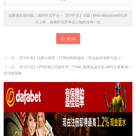
如果喜欢请转载：
德州扑克平台
»
【EV扑克】话题 | Mike Matusow的纪录
片上映；探索扑克界争议人物的传奇一生
赞 (
0
)
上一篇
【EV扑克】玩牌小课堂｜打牌的制胜秘诀！学会如何读牌与读人！
下一篇
【EV扑克】GPI亚洲扑克嘉年华｜THMC赛事金波夺冠 MPS主赛事第一
轮冷斌领跑