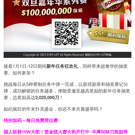
接着1月1日-12日期间
新年任务狂欢礼
，同样带来超奢华的抽奖
赛。如何参加？
挑战每日从5种赛制任务中择一完成，以获得勋章和抽奖赛记分
牌，成功解锁的任务越多，便能受邀至越高奖励的新年任务抽奖
赛，总奖励高达
2,025,000刀
！
如此疯狂的年末扑克盛会，你还不来共襄盛举吗？
特别加码～每日免费席位赛
国人斩获
10W
大奖！
赏金猎人赛火热开打中 丰厚50M刀奖励等