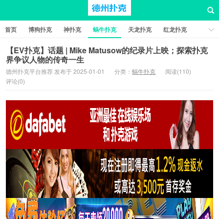
首页
博狗扑克
神扑克
蜗牛扑克
天龙扑克
红龙扑克
新葡京棋牌
红星扑克
扑克之星
比特币扑克
【EV扑克】话题 | Mike Matusow的纪录片上映；探索扑克
界争议人物的传奇一生
德州扑克平台推荐 发布于 2025-01-01
分类：
蜗牛扑克
阅读(110)
评论(0)