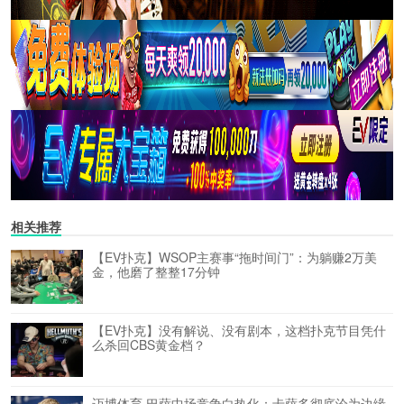
相关推荐
【EV扑克】WSOP主赛事“拖时间门”：为躺赚2万美
金，他磨了整整17分钟
【EV扑克】没有解说、没有剧本，这档扑克节目凭什
么杀回CBS黄金档？
迈博体育 巴萨中场竞争白热化：卡萨多彻底沦为边缘