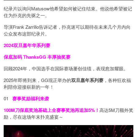
纪录片以询问Matusow他希望如何被记住结束。他说他希望被记
住为扑克的先驱之一。
导演Frank Zarrillo告诉记者，扑克迷可以期待在未来几个月内向
公众发布这部纪录片。
2024双旦嘉年华系列赛
保底加码 ThanksGG 丰厚抽奖赛
回顾2024年，中国选手在国际赛场屡创佳绩，表现愈加耀眼。
2025年即将到来，GG现正举办的
双旦嘉年系列赛
，各种狂欢福
利陪你迎接崭新的一年！
01
赛事奖励福利来袭
100M刀
保底奖池基础上全赛事奖池再
追加5%
！
高达5M刀额外奖
励，尽在这场年末扑克盛宴～