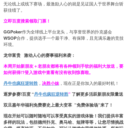
无论线上或线下赛场，最激励人心的就是见证国人于世界舞台斩
获佳绩了。
立即百度搜索领取门票！
GGPoker
作为全球线上平台龙头，与享誉世界的扑克盛会
WSOP
合作，提供选手一个最干净、有保障，且充满乐趣的竞技
环境。
龙华富贵 激动人心的赛事福利来袭：
本周开始新朋友＋老朋友都将有各种领到手软的福利大放送，要
如何获得!?登入游戏中查看有没有收到惊喜啦。
丹牛也疯狂逆转胜
，
决胜小妹
，现在正是你加入的最好时机！
逐梦参赛!百度 “
丹牛也疯狂逆转胜
”
了解更多
活跃新朋友限量送
双旦嘉年华福利
免费赛史上最大变革
”免费体验场”来了！
现在开始可以随时随地可以享受真实的游戏体验！我们提供丰富
多样的玩法，包括德州扑克、奥马哈、短牌等等，让您尽情挑战