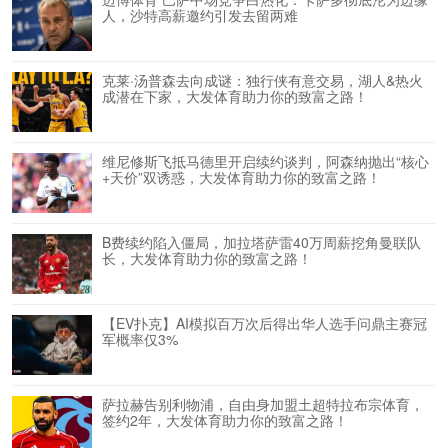
人，沙特高薪邀约引发去留两难
克莱·汤普森去向成谜：独行侠有意交易，湖人&热火
成潜在下家，大发体育助力你的致富之路！
维尼修斯飞抵马德里开启续约谈判，阿森纳抛出“核心
+天价”双诱惑，大发体育助力你的致富之路！
B费续约陷入僵局，加拉塔萨雷40万周薪挖角曼联队
长，大发体育助力你的致富之路！
【EV扑克】AI模拟百万次后得出华人选手问鼎主赛冠
军概率仅3%
萨拉赫告别利物浦，自由身加盟土超特拉布宗体育，
签约2年，大发体育助力你的致富之路！