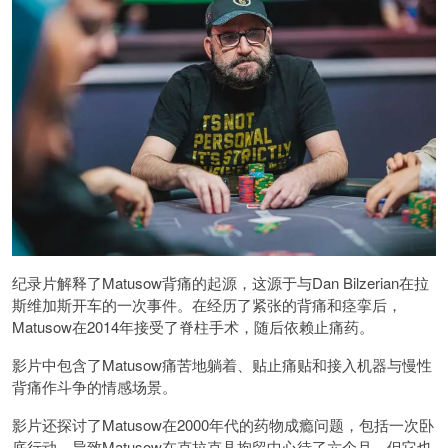
纪录片解释了Matusow背痛的起源，这源于与Dan Bilzerian在拉
斯维加斯开车的一次事件。在经历了紧张的背痛和痉挛后，
Matusow在2014年接受了脊柱手术，随后依赖止痛药。
影片中包含了Matusow痛苦地躺着、贴止痛贴和接入机器与慢性
背痛作斗争的情感场景。
影片还探讨了Matusow在2000年代的药物成瘾问题，包括一次卧
底行动，导致Matusow在克拉克县拘留中心待了六个月。但它也