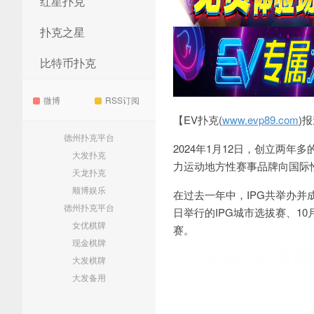
红星扑克
扑克之星
比特币扑克
微博
RSS订阅
【EV扑克(
www.evp89.com
)
德州扑克平台
2024年1月12日，创立两年
大发扑克
力运动地方性赛事品牌向国际
天龙扑克
顺博娱乐
在过去一年中，IPG共举办并成
德州扑克平台
日举行的IPG城市选拔赛、10月
女优棋牌
赛。
现金棋牌
大发棋牌
大发备用