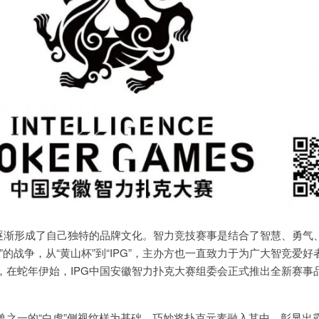
G逐渐形成了自己独特的品牌文化。智力竞技赛事是结合了智慧、勇气
”的战争，从“黄山杯”到“IPG”，主办方也一直致力于为广大智竞爱好
，在蛇年伊始，IPG中国安徽智力扑克大赛组委会正式推出全新赛事
兽之一的“白虎”侧视纹样为基础，巧妙将扑克元素融入其中，彰显出