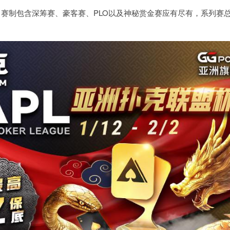
50，赛制包含深筹赛、豪客赛、PLO以及神秘赏金赛应有尽有，系列赛