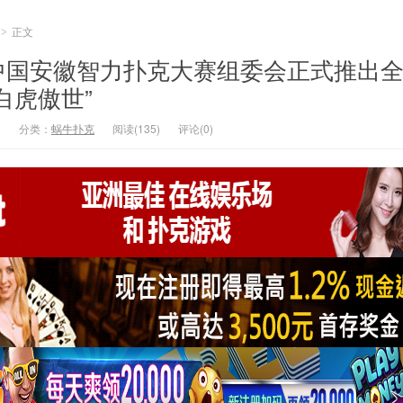
正文
>
G中国安徽智力扑克大赛组委会正式推出
白虎傲世”
8
分类：
蜗牛扑克
阅读(135)
评论(0)