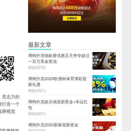
最新文章
博狗扑克锦标赛优惠五天争夺超过
一百万美金奖池
阅读(2276)
博狗扑克2020欧洲杯体育博彩迎
新礼遇
阅读(2321)
、意志力的
博狗扑克娱乐场迎新奖金+幸运红
者打造一个
包
品牌视觉
阅读(2357)
博狗扑克2020新春迎新奖金
霸气傲然的
阅读(2239)