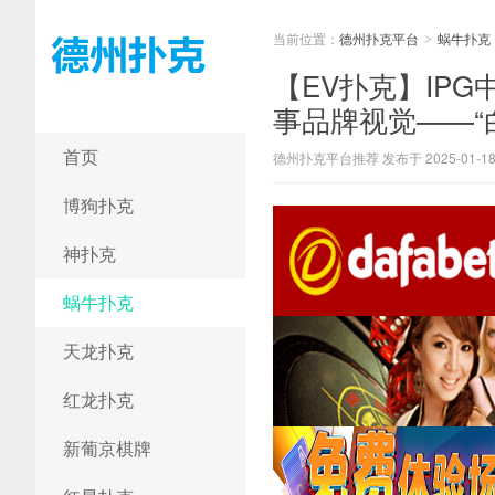
当前位置：
德州扑克平台
蜗牛扑克
>
【EV扑克】IP
事品牌视觉——“
德州扑克平台
首页
德州扑克平台推荐 发布于 2025-01-1
博狗扑克
神扑克
蜗牛扑克
天龙扑克
红龙扑克
新葡京棋牌