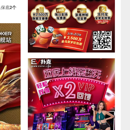
总保底
2个