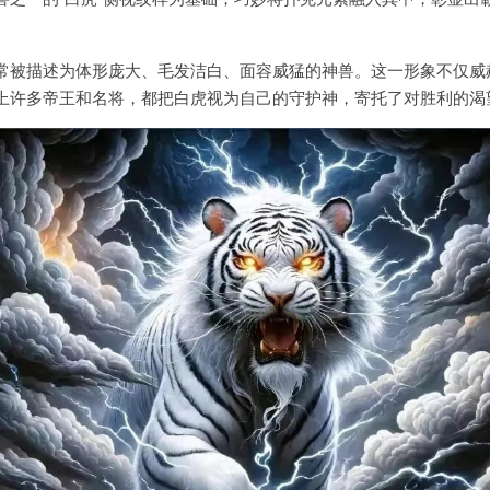
常被描述为体形庞大、毛发洁白、面容威猛的神兽。这一形象不仅威
上许多帝王和名将，都把白虎视为自己的守护神，寄托了对胜利的渴