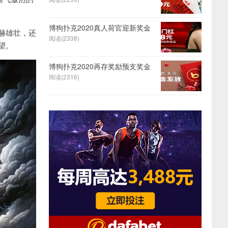
博狗扑克2020真人荷官迎新奖金
赫雄壮，还
阅读(2338)
望。
博狗扑克2020再存奖励预支奖金
阅读(2316)