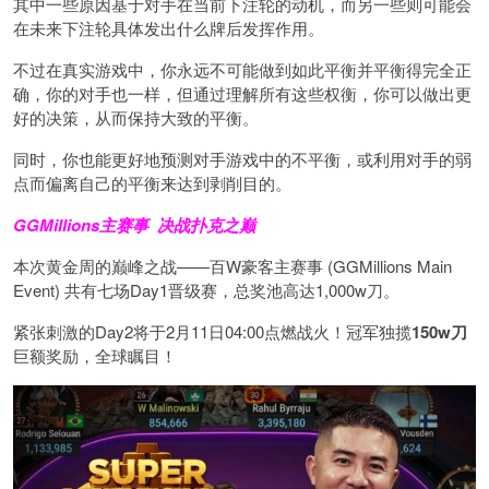
其中一些原因基于对手在当前下注轮的动机，而另一些则可能会
在未来下注轮具体发出什么牌后发挥作用。
不过在真实游戏中，你永远不可能做到如此平衡并平衡得完全正
确，你的对手也一样，但通过理解所有这些权衡，你可以做出更
好的决策，从而保持大致的平衡。
同时，你也能更好地预测对手游戏中的不平衡，或利用对手的弱
点而偏离自己的平衡来达到剥削目的。
GGMillions主赛事
决战扑克之巅
本次黄金周的巅峰之战——百W豪客主赛事 (GGMillions Main
Event) 共有七场Day1晋级赛，总奖池高达1,000w刀。
紧张刺激的Day2将于2月11日04:00点燃战火！冠军独揽
150w刀
巨额奖励，全球瞩目！