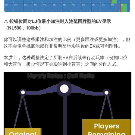
△
按钮位面对
LJ
位最小加注时入池范围牌型的
EV
显示
（
NL500
，
100bb
）
你可以调整这些跟注和加注的比例（更多跟注或更多加注），但
这不会像单挑底池那样非常明显地影响你的EV或可剥削性。
本质上，这种调整决定了所剩EV在后续未行动玩家（例如LJ位
和大盲位，极少情况下会影响到小盲盲）之间的分配方式。