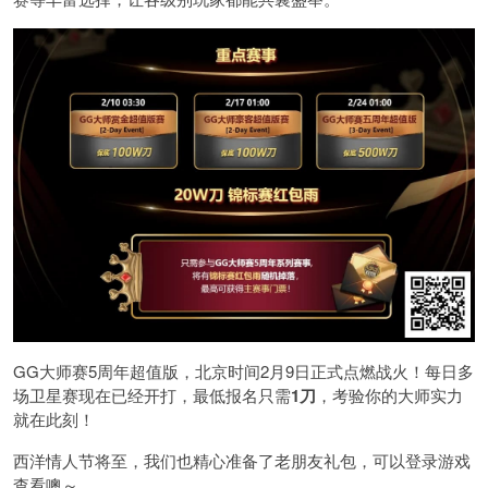
GG大师赛5周年超值版，北京时间2月9日正式点燃战火！每日多
场卫星赛现在已经开打，最低报名只需
1刀
，考验你的大师实力
就在此刻！
西洋情人节将至，我们也精心准备了老朋友礼包，可以登录游戏
查看噢～