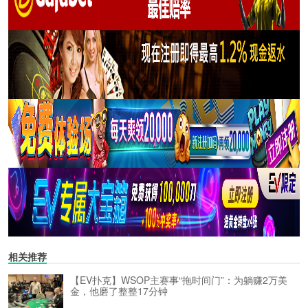
相关推荐
【EV扑克】WSOP主赛事“拖时间门”：为躺赚2万美
金，他磨了整整17分钟