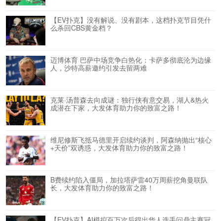
【EV扑克】没有解说、没有剧本，这档扑克节目凭什
么杀回CBS黄金档？
迈博体育 巴萨中场竞争白热化：卡萨多彻底沦为边缘
人，沙特高薪邀约引发去留两难
克莱·汤普森去向成谜：独行侠有意交易，湖人&热火
成潜在下家，大发体育助力你的致富之路！
维尼修斯飞抵马德里开启续约谈判，阿森纳抛出“核心
+天价”双诱惑，大发体育助力你的致富之路！
B费续约陷入僵局，加拉塔萨雷40万周薪挖角曼联队
长，大发体育助力你的致富之路！
【EV扑克】AI模拟百万次后得出华人选手问鼎主赛冠