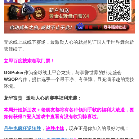
无论线上或线下赛场，最激励人心的就是见证国人于世界舞台斩
获佳绩了。
立即百度搜索领取门票！
GGPoker
作为全球线上平台龙头，与享誉世界的扑克盛会
WSOP
合作，提供选手一个最干净、有保障，且充满乐趣的竞技
环境。
龙华富贵 激动人心的赛事福利来袭：
本周开始新朋友＋老朋友都将有各种领到手软的福利大放送，要
如何获得!?登入游戏中查看有没有收到惊喜啦。
丹牛也疯狂逆转胜
，
决胜小妹
，现在正是你加入的最好时机！