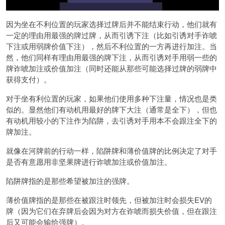
因为坐在不利位置的玩家选择过牌后并不能结束行动，他们就有
一定的理由用最强的牌过牌，从而引诱下注（比如引诱对手诈唬
下注或用弱牌价值下注），然后不利位置的一方再进行加注。当
然，他们同样有理由用最强的牌下注，从而引诱对手用弱一些的
牌诈唬加注或价值加注（同时还能从那些可能选择过牌的弱牌中
获得支付）。
对于坐有利位置的玩家，如果他们使用多种下注量，情况也是类
似的。显然他们有动机用最好的牌下大注（通常是全下），但也
有动机用较小的下注作为陷阱，去引诱对手用本不会跟注全下的
牌加注。
就像在河牌前的行动一样，陷阱牌和薄价值牌的比例决定了对手
是否有意愿用非坚果牌进行诈唬加注或价值加注。
陷阱牌指的是那些希望被加注的强牌。
薄价值牌指的是那些在被跟注时领先，但被加注时会损失EV的
牌（因为它们在弃牌后会因为对方在诈唬而损失价值，但在跟注
后又可能会输给强牌）。