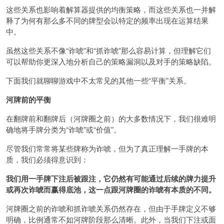
这些关系也影响着解算器提供的均衡策略，而这些关系也一并解
释了为何有那么多不同的牌型会以特定的频率出现在运算结果
中。
虽然这些关系不像“诈唬”和“抓诈唬”那么容易计算，但理解它们
可以帮助你更深入地分析自己的策略漏洞以及对手的策略缺陷。
下面我们就聊聊游戏中不太常见的其他一些“平衡”关系。
河牌前的平衡
在翻牌前和翻牌后（河牌圈之前）的大多数情况下，我们很难明
确地将手牌分类为“诈唬”或“价值”。
尽管我们常常将某些牌称为诈唬，但为了真正理解一手牌的本
质，我们必须得意识到：
我们用一手牌下注后被跟注，它仍然有可能通过后续的牌力提升
或再次诈唬而赢得底池，这一点跟河牌圈的诈唬有本质的不同。
河牌圈之前的诈唬和抓诈唬关系仍然存在，但由于手牌定义不够
明确，比例通常不如河牌阶段那么清晰。此外，当我们下注或面