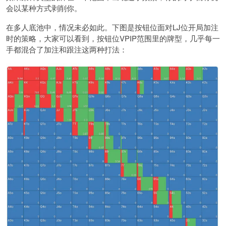
会以某种方式剥削你。
在多人底池中，情况未必如此。下图是按钮位面对LJ位开局加注
时的策略，大家可以看到，按钮位VPIP范围里的牌型，几乎每一
手都混合了加注和跟注这两种打法：