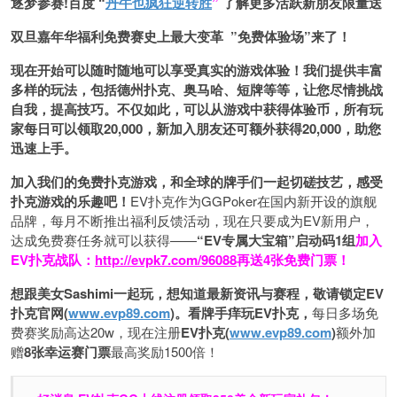
逐梦参赛!百度 “
丹牛也疯狂逆转胜
”
了解更多
活跃新朋友限量送
双旦嘉年华福利
免费赛史上最大变革
”免费体验场”来了！
现在开始可以随时随地可以享受真实的游戏体验！我们提供丰富
多样的玩法，包括德州扑克、奥马哈、短牌等等，让您尽情挑战
自我，提高技巧。不仅如此，
可以从游戏中获得体验币，所有玩
家每日可以领取20,000，新加入朋友还可额外获得20,000，助您
迅速上手。
加入我们的免费扑克游戏，和全球的牌手们一起切磋技艺，感受
扑克游戏的乐趣吧！
EV扑克作为GGPoker在国内新开设的旗舰
品牌，每月不断推出福利反馈活动，现在只要成为EV新用户，
达成免费赛任务就可以获得——
“EV专属大宝箱”启动码1组
加入
EV扑克战队：
http://evpk7.com/96088
再送4张免费门票！
想跟美女Sashimi一起玩，
想知道最新资讯与赛程，
敬请锁定EV
扑克官网(
www.evp89.com
)。
看牌手痒玩EV扑克，
每日多场免
费赛奖励高达20w，现在注册
EV扑克(
www.evp89.com
)
额外加
赠
8张幸运赛门票
最高奖励1500倍！