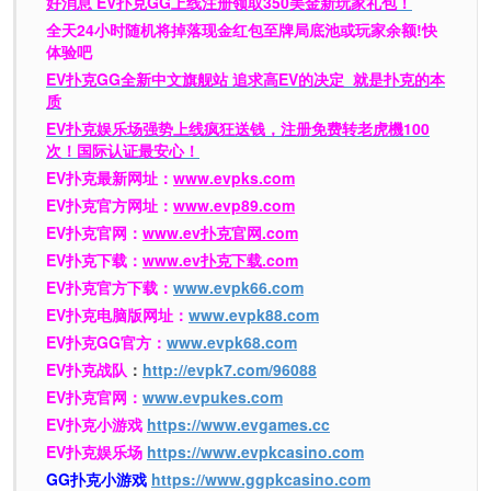
好消息 EV扑克GG上线注册领取350美金新玩家礼包！
全天24小时随机将掉落现金红包至牌局底池或玩家余额!快
体验吧
EV扑克GG
全新中文旗舰站
追求高EV
的决定
就是扑克的本
质
EV扑克娱乐场强势上线疯狂送钱，注册免费转老虎機100
次！国际认证最安心！
EV扑克最新网址：
www.evpks.com
EV扑克官方网址：
www.evp89.com
EV扑克官网：
www.ev扑克官网.com
EV扑克下载：
www.ev扑克下载.com
EV扑克官方下载：
www.evpk66.com
EV扑克电脑版网址：
www.evpk88.com
EV扑克GG官方：
www.evpk68.com
EV扑克战队
：
http://evpk7.com/96088
EV扑克官网：
www.evpukes.com
EV扑克小游戏
https://www.evgames.cc
EV扑克娱乐场
https://www.evpkcasino.com
GG扑克小游戏
https://www.ggpkcasino.com