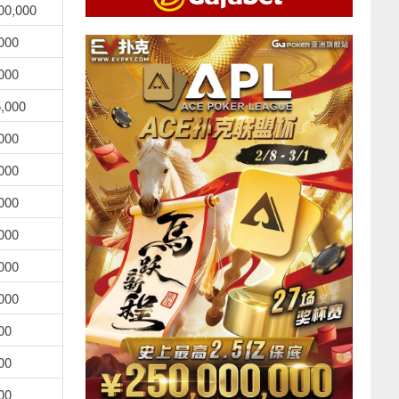
00,000
000
000
,000
000
000
000
000
000
000
00
00
00