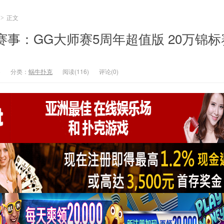
正文
>
赛事：GG大师赛5周年超值版 20万锦标
6
分类：
蜗牛扑克
阅读(116)
评论(0)