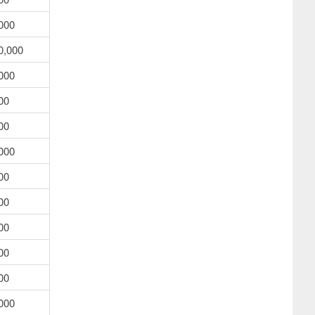
000
0,000
000
00
00
000
00
00
00
00
00
000