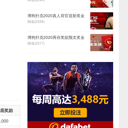
博狗扑克2020真人荷官迎新奖金
阅读(2339)
博狗扑克2020再存奖励预支奖金
阅读(2317)
底奖励
,000