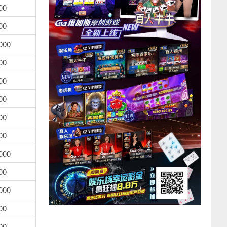
00
00
000
00
00
00
00
00
000
00
000
00
00