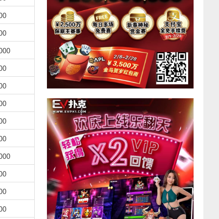
00
00
000
00
00
00
00
00
000
00
00
00