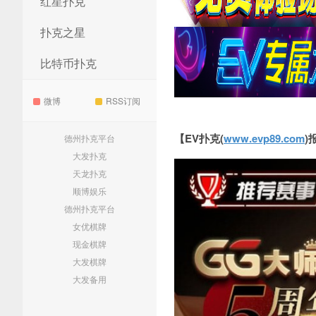
红星扑克
扑克之星
比特币扑克
微博
RSS订阅
【EV扑克(
www.evp89.com
)
德州扑克平台
大发扑克
天龙扑克
顺博娱乐
德州扑克平台
女优棋牌
现金棋牌
大发棋牌
大发备用