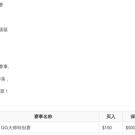
版赛
超值版
赛事,
掉落，
门票！
赛事名称
买入
保
50 GG大师特别赛
$150
$500