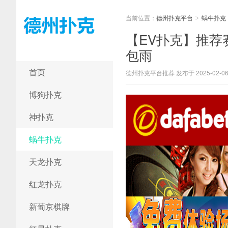
当前位置：
德州扑克平台
蜗牛扑克
>
【EV扑克】推荐
包雨
德州扑克平台
首页
德州扑克平台推荐 发布于 2025-02-0
博狗扑克
神扑克
蜗牛扑克
天龙扑克
红龙扑克
新葡京棋牌