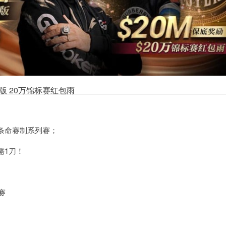
版 20万锦标赛红包雨
条命赛制系列赛；
需1刀！
版赛