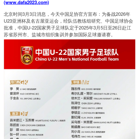
(www.dafa2023.com)
北京时间3月3日消息，今天中国足协官方宣布：为备战2026年
U23亚洲杯及名古屋亚运会，经队伍教练组研究、中国足球协会
批准，中国U-22国家男子足球队定于2025年3月5日至26日赴江
苏省苏州市、盐城市组织集训并参加国际足球邀请赛。