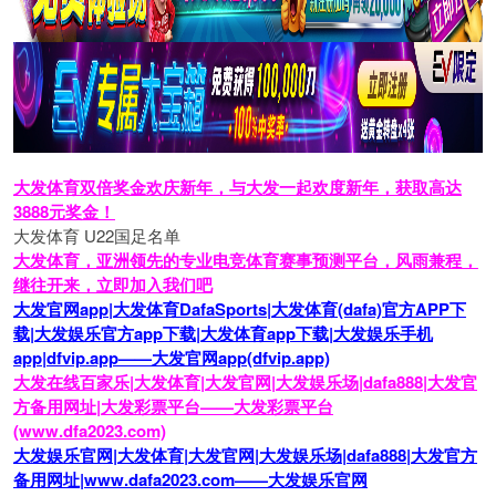
大发体育双倍奖金欢庆新年，与大发一起欢度新年，获取高达
3888元奖金！
大发体育 U22国足名单
大发体育，亚洲领先的专业电竞体育赛事预测平台，风雨兼程，
继往开来，立即加入我们吧
大发官网app|大发体育DafaSports|大发体育(dafa)官方APP下
载|大发娱乐官方app下载|大发体育app下载|大发娱乐手机
app|dfvip.app——大发官网app(dfvip.app)
大发在线百家乐|大发体育|大发官网|大发娱乐场|dafa888|大发官
方备用网址|大发彩票平台——大发彩票平台
(www.dfa2023.com)
大发娱乐官网|大发体育|大发官网|大发娱乐场|dafa888|大发官方
备用网址|www.dafa2023.com——大发娱乐官网