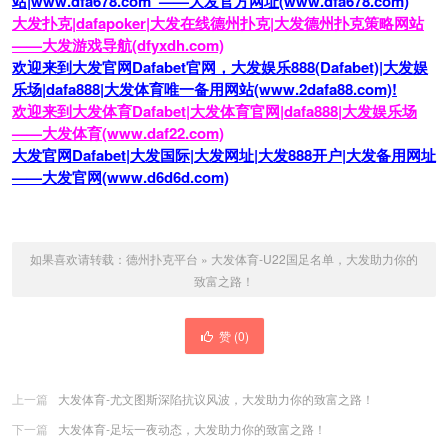
站|www.dfa678.com”——大发官方网址(www.dfa678.com)
大发扑克|dafapoker|大发在线德州扑克|大发德州扑克策略网站
——大发游戏导航(dfyxdh.com)
欢迎来到大发官网Dafabet官网，大发娱乐888(Dafabet)|大发娱
乐场|dafa888|大发体育唯一备用网站(www.2dafa88.com)!
欢迎来到大发体育Dafabet|大发体育官网|dafa888|大发娱乐场
——大发体育(www.daf22.com)
大发官网Dafabet|大发国际|大发网址|大发888开户|大发备用网址
——大发官网(www.d6d6d.com)
如果喜欢请转载：
德州扑克平台
»
大发体育-U22国足名单，大发助力你的
致富之路！
赞 (
0
)
上一篇
大发体育-尤文图斯深陷抗议风波，大发助力你的致富之路！
下一篇
大发体育-足坛一夜动态，大发助力你的致富之路！