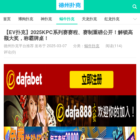
首页
博狗扑克
神扑克
蜗牛扑克
天龙扑克
红龙扑克
新葡京棋牌
红星扑克
扑克之星
比特币扑克
【EV扑克】2025KPC系列赛赛程、赛制重磅公开！解锁高
额大奖，称霸牌桌！
德州扑克平台推荐 发布于 2025-03-07
分类：
蜗牛扑克
阅读(114)
评论(0)