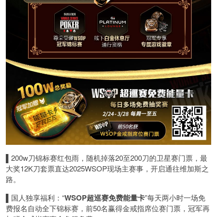
▌
200w刀锦标赛红包雨，随机掉落20至200刀的卫星赛门票，最
大奖12K刀套票直达2025WSOP现场主赛事，开启通往维加斯之
路。
▌
国人独享福利：“
WSOP超巡赛免费能量卡
”每天两小时一场免
费报名自动全下锦标赛，前50名赢得金戒指席位赛门票，冠军再