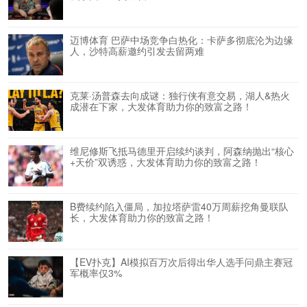
迈博体育 巴萨中场竞争白热化：卡萨多彻底沦为边缘
人，沙特高薪邀约引发去留两难
克莱·汤普森去向成谜：独行侠有意交易，湖人&热火
成潜在下家，大发体育助力你的致富之路！
维尼修斯飞抵马德里开启续约谈判，阿森纳抛出“核心
+天价”双诱惑，大发体育助力你的致富之路！
B费续约陷入僵局，加拉塔萨雷40万周薪挖角曼联队
长，大发体育助力你的致富之路！
【EV扑克】AI模拟百万次后得出华人选手问鼎主赛冠
军概率仅3%