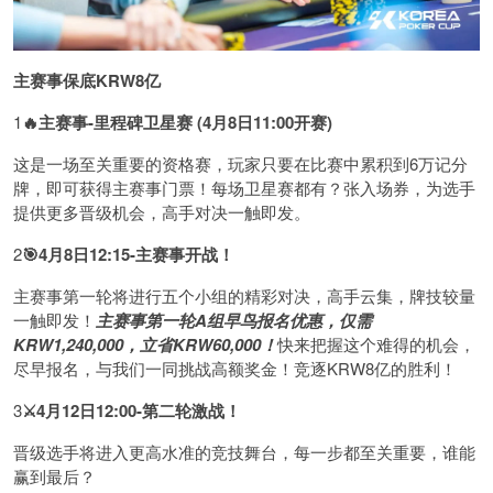
主赛事保底KRW8亿
1
🔥主赛事-里程碑卫星赛 (4月8日11:00开赛)
这是一场至关重要的资格赛，玩家只要在比赛中累积到6万记分
牌，即可获得主赛事门票！每场卫星赛都有？张入场券，为选手
提供更多晋级机会，高手对决一触即发。
2
🎯4月8日12:15-主赛事开战！
主赛事第一轮将进行五个小组的精彩对决，高手云集，牌技较量
一触即发！
主赛事第一轮A组早鸟报名优惠，仅需
KRW1,240,000，立省KRW60,000！
快来把握这个难得的机会，
尽早报名，与我们一同挑战高额奖金！竞逐KRW8亿的胜利！
3
⚔️4月12日12:00-第二轮激战！
晋级选手将进入更高水准的竞技舞台，每一步都至关重要，谁能
赢到最后？