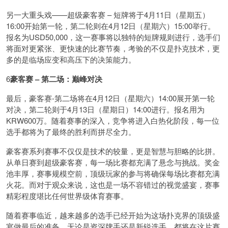
另一大重头戏——超级豪客赛 – 短牌将于4月11日（星期五）
16:00开始第一轮，第二轮则在4月12日（星期六）15:00举行。
报名为USD50,000，这一赛事将以独特的短牌规则进行，选手们
将面对更紧张、更快速的比赛节奏，考验的不仅是扑克技术，更
多的是临场应变和高压下的决策能力。
6
豪客赛 – 第二场：巅峰对决
最后，豪客赛-第二场将在4月12日（星期六）14:00展开第一轮
对决，第二轮则于4月13日（星期日）14:00进行。报名用为
KRW600万。随着赛事的深入，竞争将进入白热化阶段，每一位
选手都将为了最终的胜利而拼尽全力。
豪客赛系列赛事不仅仅是技术的较量，更是智慧与胆略的比拼。
从单日赛到超级豪客赛，每一场比赛都充满了悬念与挑战。奖金
池丰厚，赛事规模空前，顶级玩家的参与将确保每场比赛都充满
火花。而对于观众来说，这也是一场不容错过的视觉盛宴，赛事
精彩程度堪比任何世界级体育赛事。
随着赛事临近，越来越多的选手已经开始为这场扑克界的顶级盛
宴做最后的准备。无论是资深牌手还是新锐选手，都将在这片赛