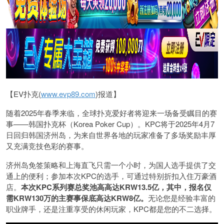
【EV扑克(
www.evp89.com
)报道】
随着2025年春季来临，全球扑克爱好者将迎来一场备受瞩目的赛
事——韩国扑克杯（Korea Poker Cup）。KPC将于2025年4月7
日回归韩国济州岛，为来自世界各地的玩家准备了多场奖励丰厚
又充满竞技色彩的赛事。
济州岛免签策略和上海直飞只需一个小时，为国人选手提供了交
通上的便利；参加本次KPC的选手，可通过特别折扣入住万豪酒
店。
本次KPC系列赛总奖池高高达KRW13.5亿，其中，报名仅
需KRW130万的主赛事保底高达KRW8亿。
无论您是经验丰富的
职业牌手，还是注重享受的休闲玩家，KPC都是您的不二选择。