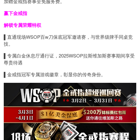
加赠金戒指赛事全免服务费。
赢下金戒指
解锁专属荣耀特权
▌
直通现场WSOP百w刀保底冠军邀请赛，与世界级牌手同桌竞
技。
▌
专属白金休息厅通行证，2025WSOP拉斯维加斯赛事期间享受
尊贵待遇
▌
金戒指冠军专属游戏徽章，彰显你的传奇身份。