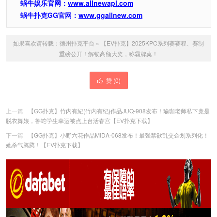
蜗牛娱乐官网：
www.allnewapl.com
蜗牛扑克GG官网：
www.ggallnew.com
如果喜欢请转载：
德州扑克平台
»
【EV扑克】2025KPC系列赛赛程、赛制
重磅公开！解锁高额大奖，称霸牌桌！
赞 (
0
)
上一篇
【GG扑克】竹内有紀(竹内有纪)作品JUQ-908发布！瑜珈老师私下竟是
脱衣舞娘，鲁蛇学生幸运被点上台活春宫【EV扑克下载】
下一篇
【GG扑克】小野六花作品MIDA-068发布！最强禁欲乱交企划系列化！
她杀气腾腾！【EV扑克下载】