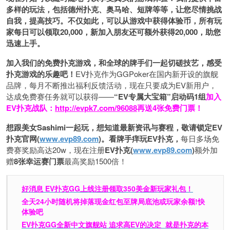
多样的玩法，包括德州扑克、奥马哈、短牌等等，让您尽情挑战
自我，提高技巧。不仅如此，
可以从游戏中获得体验币，所有玩
家每日可以领取20,000，新加入朋友还可额外获得20,000，助您
迅速上手。
加入我们的免费扑克游戏，和全球的牌手们一起切磋技艺，感受
扑克游戏的乐趣吧！
EV扑克作为GGPoker在国内新开设的旗舰
品牌，每月不断推出福利反馈活动，现在只要成为EV新用户，
达成免费赛任务就可以获得——
“EV专属大宝箱”启动码1组
加入
EV扑克战队：
http://evpk7.com/96088
再送4张免费门票！
想跟美女Sashimi一起玩，
想知道最新资讯与赛程，
敬请锁定EV
扑克官网(
www.evp89.com
)。
看牌手痒玩EV扑克，
每日多场免
费赛奖励高达20w，现在注册
EV扑克(
www.evp89.com
)
额外加
赠
8张幸运赛门票
最高奖励1500倍！
好消息 EV扑克GG上线注册领取350美金新玩家礼包！
全天24小时随机将掉落现金红包至牌局底池或玩家余额!快
体验吧
EV扑克GG
全新中文旗舰站
追求高EV
的决定
就是扑克的本