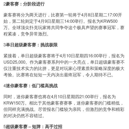
2
豪客赛：分阶段进行
豪客赛将分为两天进行，比赛第一轮将于4月8日星期二17:00开
始，第二轮则定于4月9日星期三14:00举行。报名为KRW500
万。全球顶尖扑克玩家将共同争夺这个极具声望的赛事冠军，赛
程紧凑，竞争异常激烈。
3
单日超级豪客赛：挑战极限
紧接着，单日超级豪客赛将于4月10日星期四16:00举行，报名为
USD25,000。作为豪客赛系列中的一大亮点，单日超级豪客赛不
仅注重技术实力的比拼，更是对玩家心理素质和策略深度的极大
考验。比赛将在短短一天内决出最终冠军，令人期待不已。
4
迷你豪客赛：低门槛高挑战
同时，迷你豪客赛也将在4月10日星期四21:00举行，报名为
KRW150万。相比于其他豪客赛赛事，迷你豪客赛的门槛稍低，
但同样充满挑战。尽管报名门槛较为亲民，但激烈的竞争和精彩
的对决仍然不容错过。
5
超级豪客赛 – 短牌：高手过招