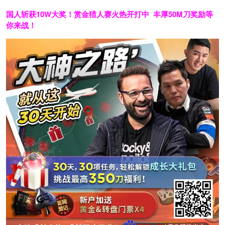
国人斩获
10W
大奖！
赏金猎人赛火热开打中 丰厚50M刀奖励等
你来战！