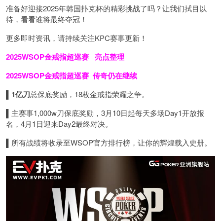
准备好迎接2025年韩国扑克杯的精彩挑战了吗？让我们拭目以
待，看看谁将最终夺冠！
更多即时资讯，请持续关注KPC赛事更新！
2025WSOP金戒指超巡赛
亮点整理
2025WSOP金戒指超巡赛
传奇仍在继续
▌
1亿刀
总保底奖励，18枚金戒指荣耀之争。
▌
主赛事1,000w刀保底奖励，3月10日起每天多场Day1开放报
名，4月1日迎来Day2最终对决。
▌
所有战绩将收录至WSOP官方排行榜，让你的辉煌载入史册。