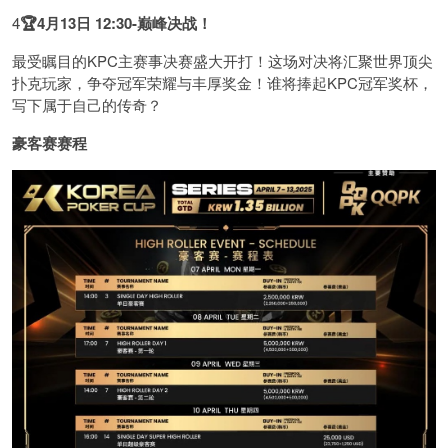
4
🏆4月13日 12:30-巅峰决战！
最受瞩目的KPC主赛事决赛盛大开打！这场对决将汇聚世界顶尖
扑克玩家，争夺冠军荣耀与丰厚奖金！谁将捧起KPC冠军奖杯，
写下属于自己的传奇？
豪客赛赛程