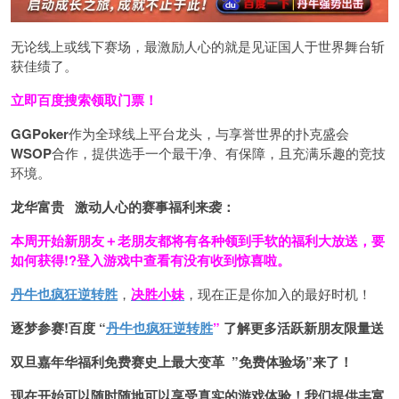
无论线上或线下赛场，最激励人心的就是见证国人于世界舞台斩
获佳绩了。
立即百度搜索领取门票！
GGPoker
作为全球线上平台龙头，与享誉世界的扑克盛会
WSOP
合作，提供选手一个最干净、有保障，且充满乐趣的竞技
环境。
龙华富贵 激动人心的赛事福利来袭：
本周开始新朋友＋老朋友都将有各种领到手软的福利大放送，要
如何获得!?登入游戏中查看有没有收到惊喜啦。
丹牛也疯狂逆转胜
，
决胜小妹
，现在正是你加入的最好时机！
逐梦参赛!百度 “
丹牛也疯狂逆转胜
”
了解更多
活跃新朋友限量送
双旦嘉年华福利
免费赛史上最大变革
”免费体验场”来了！
现在开始可以随时随地可以享受真实的游戏体验！我们提供丰富