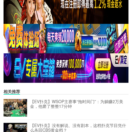
相关推荐
【EV扑克】WSOP主赛事“拖时间门”：为躺赚2万美
金，他磨了整整17分钟
【EV扑克】没有解说、没有剧本，这档扑克节目凭什
么杀回CBS黄金档？