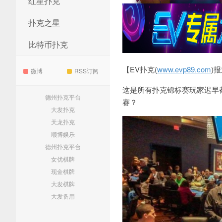
红星扑克
扑克之星
比特币扑克
【EV扑克(
www.evp89.com
)
微博
RSS订阅
这是所有扑克锦标赛玩家迟早
德州扑克平台
赛？
大发扑克
天龙扑克
顺博娱乐
德州扑克平台
女优棋牌
现金棋牌
大发棋牌
大发备用