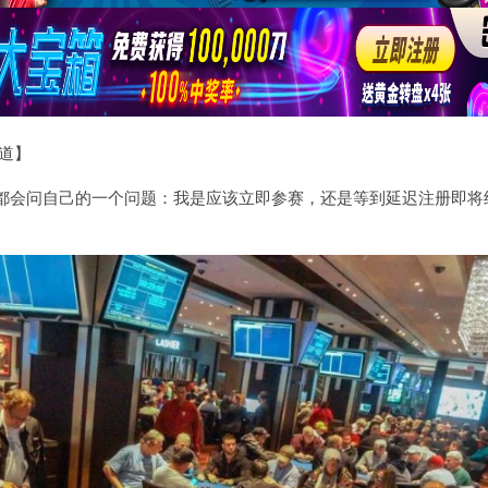
报道】
都会问自己的一个问题：我是应该立即参赛，还是等到延迟注册即将