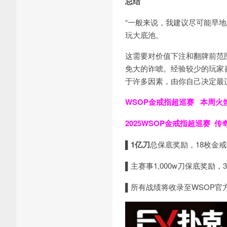
总结
“一般来说，我建议尽可能早
玩大底池。
这需要对价值下注和翻牌前范
免大的诈唬。经验较少的玩家
于许多因素，由你自己决定最
WSOP金戒指超巡赛
本周火
2025WSOP金戒指超巡赛
传
▌
1亿刀
总保底奖励，18枚金
▌
主赛事1,000w刀保底奖励，
▌
所有战绩将收录至WSOP官