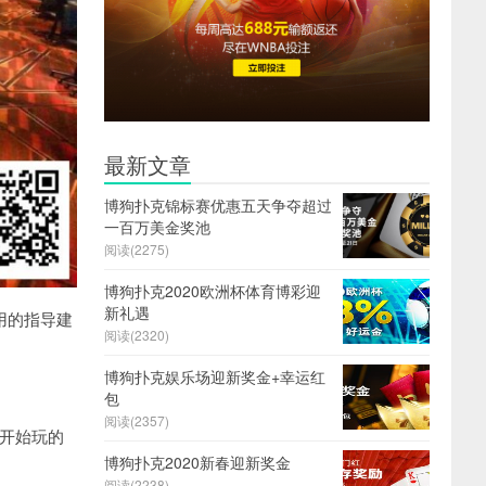
最新文章
博狗扑克锦标赛优惠五天争夺超过
一百万美金奖池
阅读(2275)
博狗扑克2020欧洲杯体育博彩迎
新礼遇
有用的指导建
阅读(2320)
博狗扑克娱乐场迎新奖金+幸运红
包
阅读(2357)
才开始玩的
博狗扑克2020新春迎新奖金
阅读(2238)