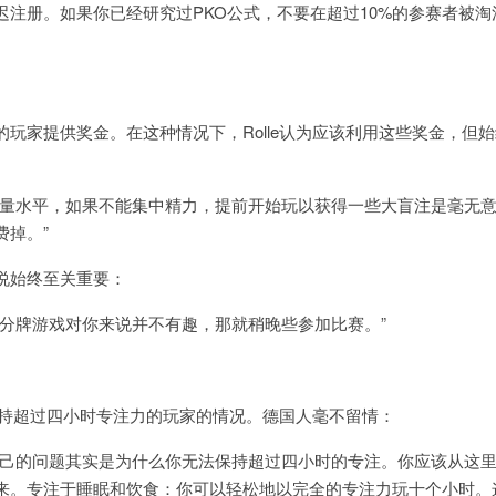
迟注册。如果你已经研究过PKO公式，不要在超过10%的参赛者被淘
玩家提供奖金。在这种情况下，Rolle认为应该利用这些奖金，但
能量水平，如果不能集中精力，提前开始玩以获得一些大盲注是毫无
费掉。”
说始终至关重要：
记分牌游戏对你来说并不有趣，那就稍晚些参加比赛。”
法保持超过四小时专注力的玩家的情况。德国人毫不留情：
自己的问题其实是为什么你无法保持超过四小时的专注。你应该从这
来。专注于睡眠和饮食：你可以轻松地以完全的专注力玩十个小时。