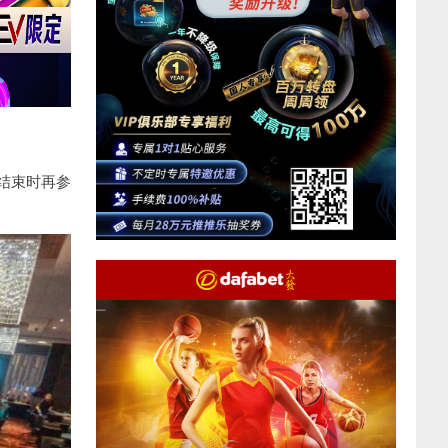
结束时再参