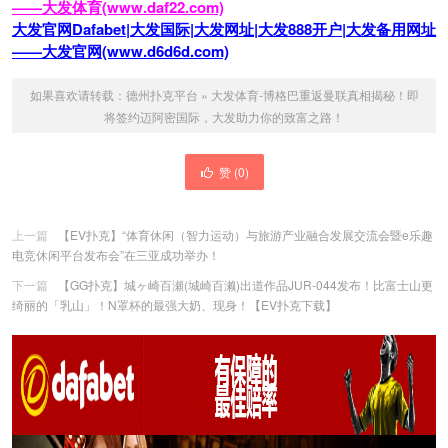
——大发体育(www.daf22.com)
大发官网Dafabet|大发国际|大发网址|大发888开户|大发备用网址
——大发官网(www.d6d6d.com)
如果喜欢请转载：
德州扑克平台
»
大发体育-博格巴重返曼联真相揭秘！即
将签约迈阿密国际，大发助力你的致富之路！
赞 (
0
)
上一篇
【EV扑克】“体育休闲（智力运动）与旅游产业融合发展交流会暨e乐趣
电竞休闲平台发布会”在三亚成功举办！
下一篇
【GG扑克】城ヶ崎百瀬(城崎百濑)出道作品JUR-044发布！比富士山更
绮丽的「乳山」！N罩杯的最强大奶、现身！【EV扑克下载】