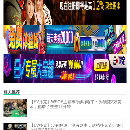
相关推荐
【EV扑克】WSOP主赛事“拖时间门”：为躺赚2万美
金，他磨了整整17分钟
【EV扑克】没有解说、没有剧本，这档扑克节目凭什
么杀回CBS黄金档？