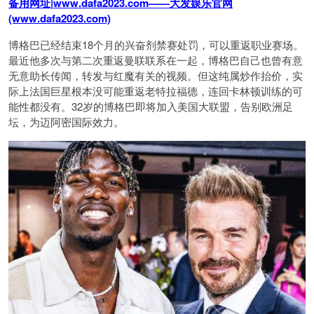
备用网址|www.dafa2023.com——大发娱乐官网
(www.dafa2023.com)
博格巴已经结束18个月的兴奋剂禁赛处罚，可以重返职业赛场。
最近他多次与第二次重返曼联联系在一起，博格巴自己也曾有意
无意助长传闻，转发与红魔有关的视频。但这纯属炒作抬价，实
际上法国巨星根本没可能重返老特拉福德，连回卡林顿训练的可
能性都没有。32岁的博格巴即将加入美国大联盟，告别欧洲足
坛，为迈阿密国际效力。