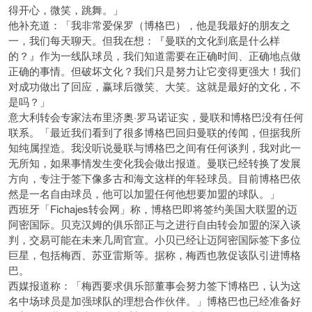
得开心，微笑，跳舞。」
他补充道：「我非常爱保罗（博格巴），他是我最好的朋友之
一，我们每天聊天。但我在想：『曼联的文化到底是什么样
的？』作为一线队球员，我们知道需要在正确时间、正确地点做
正确的事情。但破坏文化？我们只是努力让它变得更强大！我们
对成功做出了回应，赢球后微笑、大笑。这就是最好的文化，不
是吗？」
意大利转会专家法布里济奥·罗马诺证实，曼联和博格巴没有任何
联系。「最近我们看到了很多博格巴回归曼联的传闻，但据我所
知纯属捏造。我没听说曼联与博格巴之间有任何谈判，我对此一
无所知，如果事情发生变化我会做出报道。曼联已经转换了发展
方向，专注于签下像多古和海文这样的年轻球员。目前博格巴依
然是一名自由球员，他可以加盟任何他想要加盟的球队。」
西班牙「Fichajes转会网」称，博格巴即将签约美国大联盟的迈
阿密国际。贝克汉姆的俱乐部正与之进行自由转会加盟的深入谈
判，交易可能在未来几周官宣。小贝已经让迈阿密国际签下多位
巨星，包括梅西、苏亚雷斯等。据称，梅西也敦促该队引进博格
巴。
西媒报道称：「梅西要求俱乐部董事会努力签下博格巴，认为这
名中场球员是加强球队的理想合作伙伴。」博格巴也已经准备好