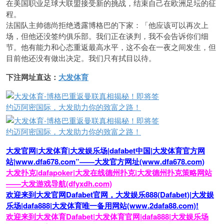
在美国职业足球大联盟接受新的挑战，结束自己在欧洲足坛的征
程。
法国队主帅德尚拒绝透露博格巴的下家：「他应该可以再次上
场，但他还没签约俱乐部。我们正在谈判，我不会告诉你们细
节。他有能力和心态重返最高水平，这不会在一夜之间发生，但
目前他还没有做出决定。我们只有拭目以待。
下注网址直达：
大发体育
大发官网|大发体育|大发娱乐场|dafabet中国|大发体育官方网
站|www.dfa678.com”——大发官方网址(www.dfa678.com)
大发扑克|dafapoker|大发在线德州扑克|大发德州扑克策略网站
——大发游戏导航(dfyxdh.com)
欢迎来到大发官网Dafabet官网，大发娱乐888(Dafabet)|大发娱
乐场|dafa888|大发体育唯一备用网站(www.2dafa88.com)!
欢迎来到大发体育Dafabet|大发体育官网|dafa888|大发娱乐场