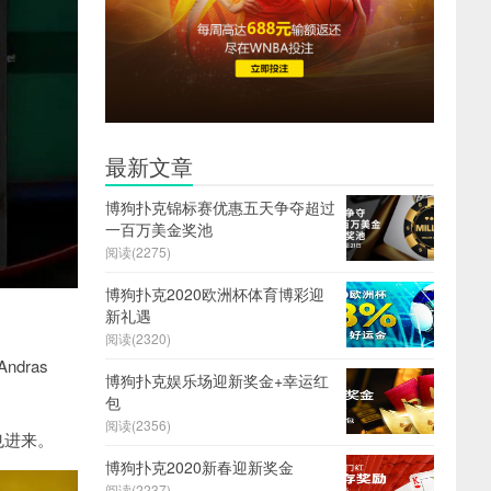
最新文章
博狗扑克锦标赛优惠五天争夺超过
一百万美金奖池
阅读(2275)
博狗扑克2020欧洲杯体育博彩迎
新礼遇
阅读(2320)
Andras
博狗扑克娱乐场迎新奖金+幸运红
包
阅读(2356)
也进来。
博狗扑克2020新春迎新奖金
阅读(2237)