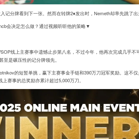
投入记分牌看到下一张。然而在转牌
2
♦
发出时，
Nemeth
却率先跳了出
ncb
会决定怎么做？通过视频听听他的策略▼
WSOP
线上主赛事中遗憾止步第八名，不过今年，他再次完成几乎不
甚至是碾压性的记分牌领先。
otnikov
的短暂单挑，赢下主赛事金手链和
390
万刀冠军奖励。这不仅
线上赛事的总奖励亦累计超过
5,000
万刀。