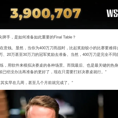
尖牌手，是如何准备如此重要的
Final Table
？
去在意钱。显然，当你为
400
万刀而战时，比起奖励较小的比赛要难得
万、
20
万甚至
30
万刀的冠军奖励去准备。当然，
400
万刀是完全不同
练，用软件来模拟决赛桌的各种场景。而我最后、也是最关键的热
候已经没办法再准备的更好了，现在只需要打好决赛桌就行。”
作其实早在几周，甚至几个月前就完成了。”