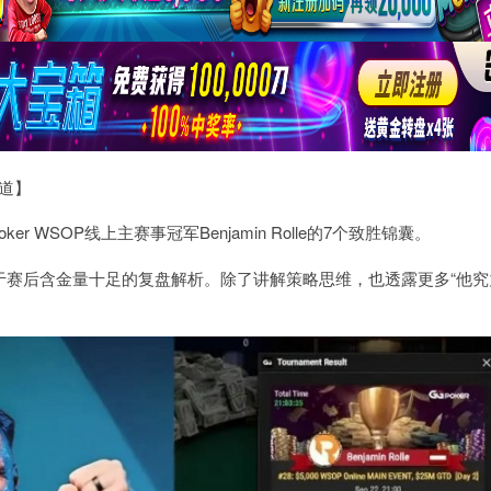
报道】
oker WSOP
线上主赛事冠军
Benjamin Rolle
的
7
个致胜锦囊。
于赛后含金量十足的复盘解析。除了讲解策略思维，也透露更多“他究