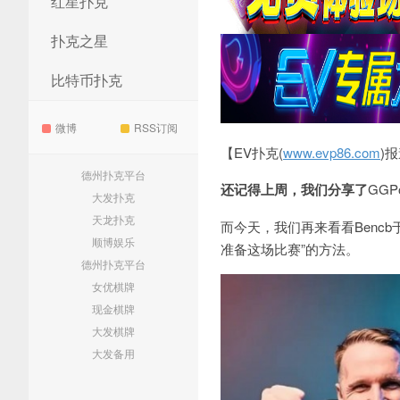
红星扑克
扑克之星
比特币扑克
微博
RSS订阅
【EV扑克(
www.evp86.com
)
德州扑克平台
还记得上周，我们分享了
GGP
大发扑克
天龙扑克
而今天，我们再来看看
Bencb
顺博娱乐
准备这场比赛”的方法。
德州扑克平台
女优棋牌
现金棋牌
大发棋牌
大发备用