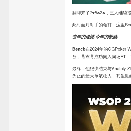
翻牌来了
7
♥
5
♣
3
♣
，三人继续
此时面对对手的领打，这里
Be
去年的遗憾 今年的救赎
Bencb
在
2024
年的
GGPoker 
务，背靠背成功闯入同场
FT
，
最终，他很快结束与
Anatoly Zl
为止的最大单笔收入，其生涯