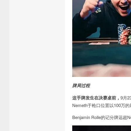
牌局过程
这手牌发生在决赛桌前，
9
月
2
Nemeth
于枪口位置以
100
万的
Benjamin Rolle
的记分牌远超
N