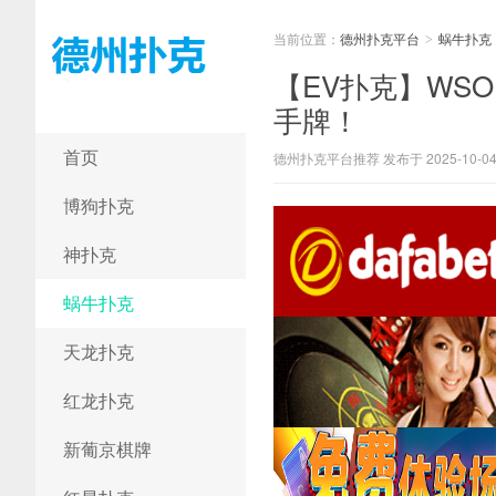
当前位置：
德州扑克平台
蜗牛扑克
>
【EV扑克】WS
手牌！
德州扑克平台
首页
德州扑克平台推荐 发布于 2025-10-0
博狗扑克
神扑克
蜗牛扑克
天龙扑克
红龙扑克
新葡京棋牌