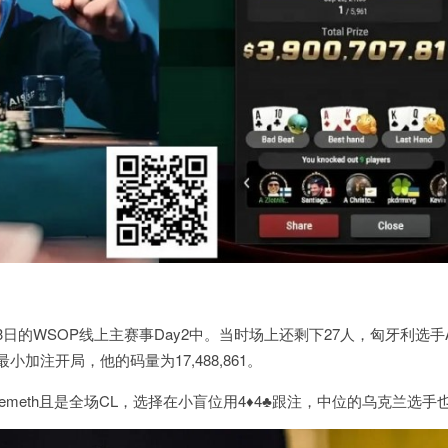
3
日的
WSOP
线上主赛事
Day2
中。当时场上还剩下
27
人，匈牙利选手
最小加注开局，他的码量为
17,488,861
。
emeth
且是全场
CL
，选择在小盲位用
4
♦
4
♣
跟注，中位的乌克兰选手