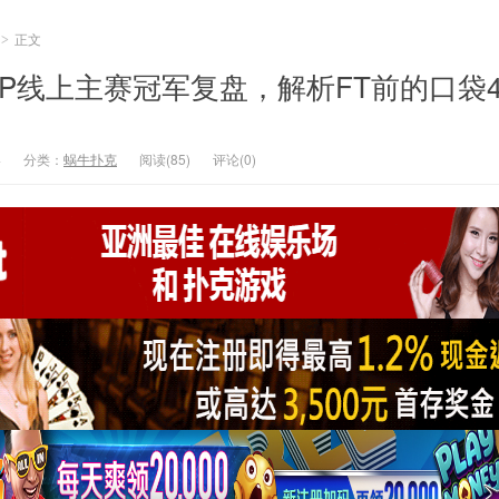
正文
>
OP线上主赛冠军复盘，解析FT前的口袋
4
分类：
蜗牛扑克
阅读(85)
评论(0)