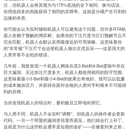
注，但机器人会将其视为与175%底池的全下相同。换句话说，
你用低得多的风险获得了相同的弃牌率。这就是分桶产生可剥削
边缘的本质。
你可能会认为实时辅助机器人可以避免这个问题，但许多RTA机
器人依赖于预解的博弈树。如果你的下注尺度与它们预解节点不
完全匹配，机器人会默认采用最接近的可用策略。这意味着你
的“非常规”下注尺寸会迫使机器人做出次优反应——这是强大的
人类常客不会犯的错误。
几年前，我曾发现一个机器人网络在其3-Bet和4-Bet逻辑中存在
巨大漏洞。无论加注尺度多大，机器人都使用相同的防守范围。
这意味着最小3-Bet和最小4-Bet的效果出奇地好。我可以以低廉
的成本施加压力，并获得在面对合格的人类对手时根本不可能得
到的弃牌。
当你发现机器人的弱点时，要积极且立即地利用它。
与人类不同，机器人不会实时“调整”。但机器人的操作者会更新
代码。一旦一个明显的漏洞变得显而易见，他们就会打上补丁。
这就是为什么这些机会通常是短期的金矿——在修复到来之前，