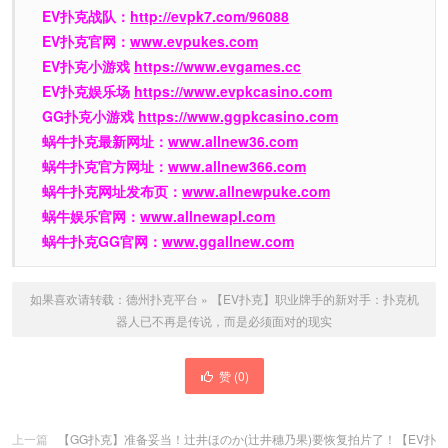
EV扑克战队：
http://evpk7.com/96088
EV扑克官网：
www.evpukes.com
EV扑克小游戏
https://www.evgames.cc
EV扑克娱乐场
https://www.evpkcasino.com
GG扑克小游戏
https://www.ggpkcasino.com
蜗牛扑克最新网址：
www.allnew36.com
蜗牛扑克官方网址：
www.allnew366.com
蜗牛扑克网址发布页：
www.allnewpuke.com
蜗牛娱乐官网：
www.allnewapl.com
蜗牛扑克GG官网：
www.ggallnew.com
如果喜欢请转载：
德州扑克平台
»
【EV扑克】职业牌手的新对手：扑克机
器人已不再是传说，而是必须面对的现实
赞 (
0
)
上一篇
【GG扑克】准备妥当！辻井ほのか(辻井穗乃果)要恢复拍片了！【EV扑