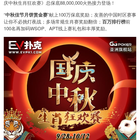
庆中秋生肖狂欢赛》总保底
88,000,000
火热接力登场！
“
中秋佳节月饼赏金赛
”献上100万保底奖励；友善的中国时区赛事
让你不必挑灯夜战
；
多场常规生肖赛奖励翻倍；
百万排行榜
前
100
名再加码
WSOP
、
APT
线上赛礼包和丰厚奖励。