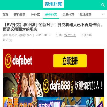
首页
博狗扑克
神扑克
蜗牛扑克
天龙扑克
红龙扑克
新葡京棋牌
红星扑克
扑克之星
比特币扑克
【EV扑克】职业牌手的新对手：扑克机器人已不再是传说，
而是必须面对的现实
德州扑克平台推荐 发布于 2025-10-05
分类：
蜗牛扑克
阅读(90)
评论(0)