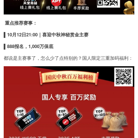
重点推荐赛事：
▌
10
月
12
日
21:00
｜喜迎中秋神秘赏金主赛
▌
888
报名，
1,000
万保底
都说是主赛事了，怎么少了点特别的？国人限定三重加码福利：