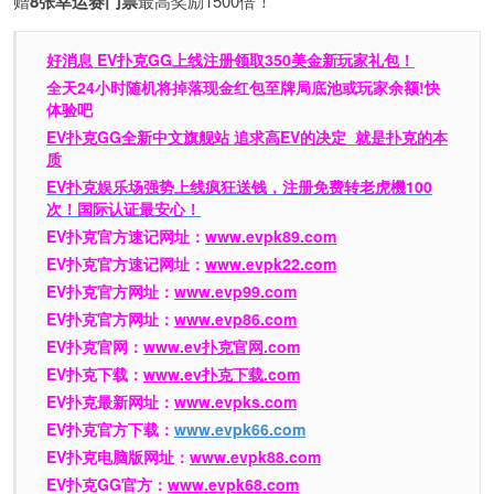
赠
8张幸运赛门票
最高奖励1500倍！
好消息 EV扑克GG上线注册领取350美金新玩家礼包！
全天24小时随机将掉落现金红包至牌局底池或玩家余额!快
体验吧
EV扑克GG
全新中文旗舰站
追求高EV
的决定
就是扑克的本
质
EV扑克娱乐场强势上线疯狂送钱，注册免费转老虎機100
次！国际认证最安心！
EV扑克官方速记网址：
www.evpk89.com
EV扑克官方速记网址：
www.evpk22.com
EV扑克官方网址：
www.evp99.com
EV扑克官方网址：
www.evp86.com
EV扑克官网：
www.ev扑克官网.com
EV扑克下载：
www.ev扑克下载.com
EV扑克最新网址：
www.evpks.com
EV扑克官方下载：
www.evpk66.com
EV扑克电脑版网址：
www.evpk88.com
EV扑克GG官方：
www.evpk68.com