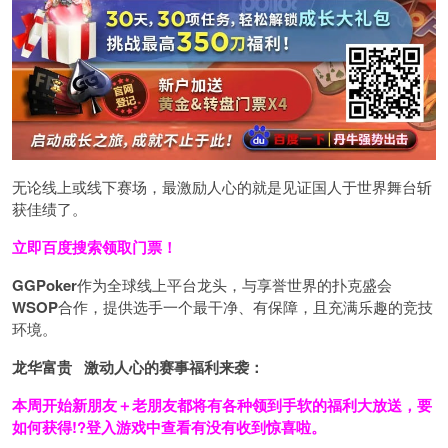
无论线上或线下赛场，最激励人心的就是见证国人于世界舞台斩
获佳绩了。
立即百度搜索领取门票！
GGPoker
作为全球线上平台龙头，与享誉世界的扑克盛会
WSOP
合作，提供选手一个最干净、有保障，且充满乐趣的竞技
环境。
龙华富贵 激动人心的赛事福利来袭：
本周开始新朋友＋老朋友都将有各种领到手软的福利大放送，要
如何获得!?登入游戏中查看有没有收到惊喜啦。