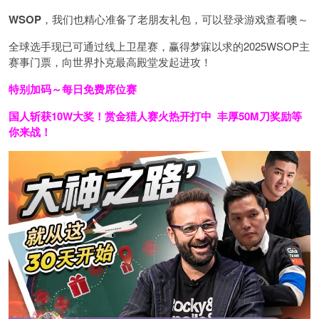
WSOP
，我们也精心准备了老朋友礼包，可以登录游戏查看噢～
全球选手现已可通过线上卫星赛，赢得梦寐以求的2025WSOP主
赛事门票，向世界扑克最高殿堂发起进攻！
特别加码～每日免费席位赛
国人斩获
10W
大奖！
赏金猎人赛火热开打中 丰厚50M刀奖励等
你来战！