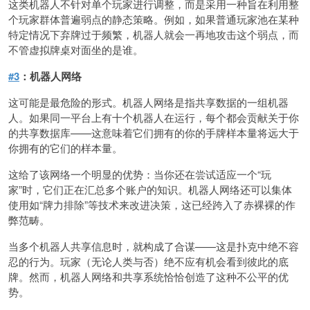
这类机器人不针对单个玩家进行调整，而是采用一种旨在利用整
个玩家群体普遍弱点的静态策略。例如，如果普通玩家池在某种
特定情况下弃牌过于频繁，机器人就会一再地攻击这个弱点，而
不管虚拟牌桌对面坐的是谁。
#3
：机器人网络
这可能是最危险的形式。机器人网络是指共享数据的一组机器
人。如果同一平台上有十个机器人在运行，每个都会贡献关于你
的共享数据库——这意味着它们拥有的你的手牌样本量将远大于
你拥有的它们的样本量。
这给了该网络一个明显的优势：当你还在尝试适应一个“玩
家”时，它们正在汇总多个账户的知识。机器人网络还可以集体
使用如“牌力排除”等技术来改进决策，这已经跨入了赤裸裸的作
弊范畴。
当多个机器人共享信息时，就构成了合谋——这是扑克中绝不容
忍的行为。玩家（无论人类与否）绝不应有机会看到彼此的底
牌。然而，机器人网络和共享系统恰恰创造了这种不公平的优
势。