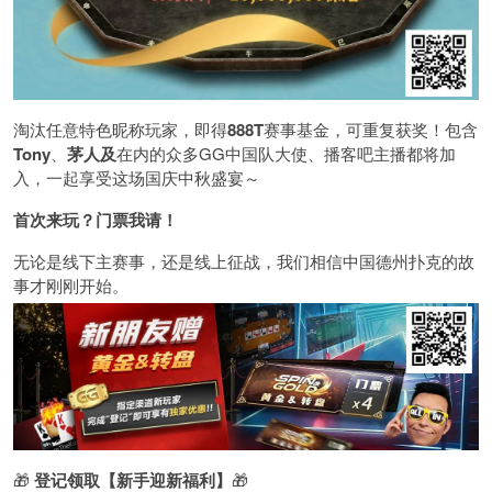
淘汰任意特色昵称玩家，即得
888T
赛事基金，可重复获奖！包含
Tony
、
茅人及
在内的众多
GG
中国队大使、播客吧主播都将加
入，一起享受这场国庆中秋盛宴～
首次来玩？门票我请！
无论是线下主赛事，还是线上征战，我们相信中国德州扑克的故
事才刚刚开始。
🎁
登记领取【新手迎新福利】
🎁