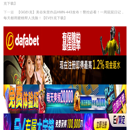
克下载】
下一篇
【GG扑克】美谷朱里作品HMN-443发布！臀控必看！一周屁屁日记，
每天都用蜜桃帮人洗脸！【EV扑克下载】