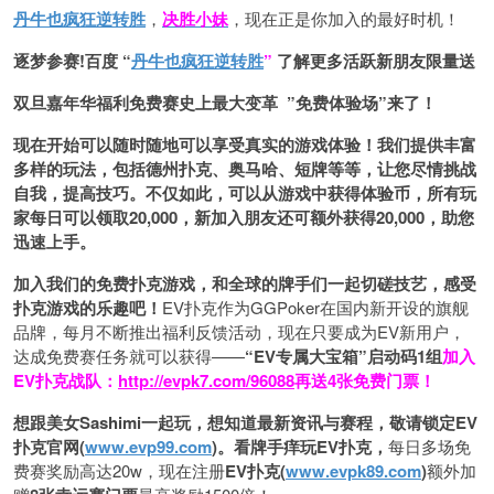
丹牛也疯狂逆转胜
，
决胜小妹
，现在正是你加入的最好时机！
逐梦参赛!百度 “
丹牛也疯狂逆转胜
”
了解更多
活跃新朋友限量送
双旦嘉年华福利
免费赛史上最大变革
”免费体验场”来了！
现在开始可以随时随地可以享受真实的游戏体验！我们提供丰富
多样的玩法，包括德州扑克、奥马哈、短牌等等，让您尽情挑战
自我，提高技巧。不仅如此，
可以从游戏中获得体验币，所有玩
家每日可以领取20,000，新加入朋友还可额外获得20,000，助您
迅速上手。
加入我们的免费扑克游戏，和全球的牌手们一起切磋技艺，感受
扑克游戏的乐趣吧！
EV扑克作为GGPoker在国内新开设的旗舰
品牌，每月不断推出福利反馈活动，现在只要成为EV新用户，
达成免费赛任务就可以获得——
“EV专属大宝箱”启动码1组
加入
EV扑克战队：
http://evpk7.com/96088
再送4张免费门票！
想跟美女Sashimi一起玩，
想知道最新资讯与赛程，
敬请锁定EV
扑克官网(
www.evp99.com
)。
看牌手痒玩EV扑克，
每日多场免
费赛奖励高达20w，现在注册
EV扑克(
www.evpk89.com
)
额外加