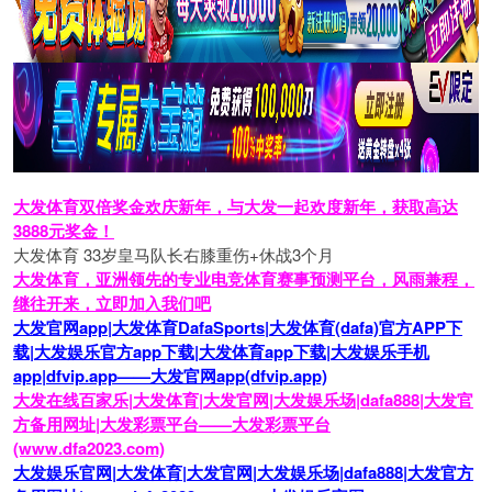
大发体育双倍奖金欢庆新年，与大发一起欢度新年，获取高达
3888元奖金！
大发体育 33岁皇马队长右膝重伤+休战3个月
大发体育，亚洲领先的专业电竞体育赛事预测平台，风雨兼程，
继往开来，立即加入我们吧
大发官网app|大发体育DafaSports|大发体育(dafa)官方APP下
载|大发娱乐官方app下载|大发体育app下载|大发娱乐手机
app|dfvip.app——大发官网app(dfvip.app)
大发在线百家乐|大发体育|大发官网|大发娱乐场|dafa888|大发官
方备用网址|大发彩票平台——大发彩票平台
(www.dfa2023.com)
大发娱乐官网|大发体育|大发官网|大发娱乐场|dafa888|大发官方