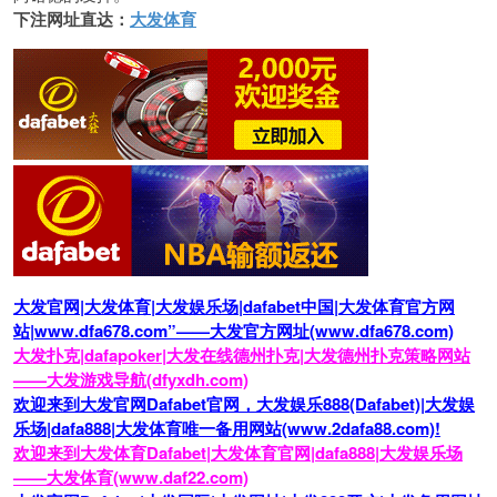
下注网址直达：
大发体育
大发官网|大发体育|大发娱乐场|dafabet中国|大发体育官方网
站|www.dfa678.com”——大发官方网址(www.dfa678.com)
大发扑克|dafapoker|大发在线德州扑克|大发德州扑克策略网站
——大发游戏导航(dfyxdh.com)
欢迎来到大发官网Dafabet官网，大发娱乐888(Dafabet)|大发娱
乐场|dafa888|大发体育唯一备用网站(www.2dafa88.com)!
欢迎来到大发体育Dafabet|大发体育官网|dafa888|大发娱乐场
——大发体育(www.daf22.com)