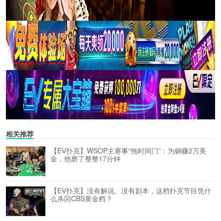
相关推荐
【EV扑克】WSOP主赛事“拖时间门”：为躺赚2万美
金，他磨了整整17分钟
【EV扑克】没有解说、没有剧本，这档扑克节目凭什
么杀回CBS黄金档？