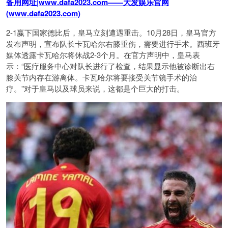
备用网址|www.dafa2023.com——大发娱乐官网
(www.dafa2023.com)
​2-1赢下国家德比后，皇马立刻遭遇重击。10月28日，皇马官方
发布声明，宣布队长卡瓦哈尔右膝重伤，需要进行手术。西班牙
媒体透露卡瓦哈尔将休战2-3个月。在官方声明中，皇马表
示：“医疗服务中心对队长进行了检查，结果显示他被诊断出右
膝关节内存在游离体。卡瓦哈尔将要接受关节镜手术的治
疗。”对于皇马以及球员来说，这都是个巨大的打击。