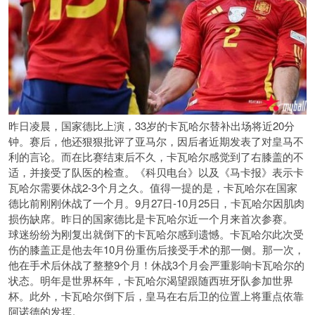
昨日凌晨，国家德比上演，33岁的卡瓦哈尔替补出场将近20分
钟。赛后，他还狠狠批评了亚马尔，因后者近期发表了对皇马不
利的言论。而在比赛结束后不久，卡瓦哈尔感觉到了右膝盖的不
适，并接受了队医的检查。《科贝电台》以及《马卡报》表示卡
瓦哈尔需要休战2-3个月之久。值得一提的是，卡瓦哈尔在国家
德比前刚刚休战了一个月。9月27日-10月25日，卡瓦哈尔因肌肉
损伤缺席。昨日的国家德比是卡瓦哈尔近一个月来首次参赛。
球迷纷纷为刚复出就倒下的卡瓦哈尔感到遗憾。卡瓦哈尔此次受
伤的膝盖正是他去年10月份重伤后接受手术的那一侧。那一次，
他在手术后休战了整整9个月！休战3个月会严重影响卡瓦哈尔的
状态。明年是世界杯年，卡瓦哈尔渴望跟随西班牙队参加世界
杯。此外，卡瓦哈尔倒下后，皇马在右后卫的位置上将重点依靠
阿诺德的发挥。