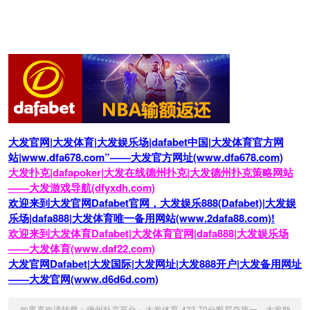
大发官网|大发体育|大发娱乐场|dafabet中国|大发体育官方网
站|www.dfa678.com”——大发官方网址(www.dfa678.com)
大发扑克|dafapoker|大发在线德州扑克|大发德州扑克策略网站
——大发游戏导航(dfyxdh.com)
欢迎来到大发官网Dafabet官网，大发娱乐888(Dafabet)|大发娱
乐场|dafa888|大发体育唯一备用网站(www.2dafa88.com)!
欢迎来到大发体育Dafabet|大发体育官网|dafa888|大发娱乐场
——大发体育(www.daf22.com)
大发官网Dafabet|大发国际|大发网址|大发888开户|大发备用网址
——大发官网(www.d6d6d.com)
如果喜欢请转载：
德州扑克平台
»
大发体育-423.70分断层夺第一，大发助