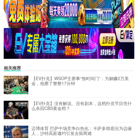
相关推荐
【EV扑克】WSOP主赛事“拖时间门”：为躺赚2万美
金，他磨了整整17分钟
【EV扑克】没有解说、没有剧本，这档扑克节目凭什
么杀回CBS黄金档？
迈博体育 巴萨中场竞争白热化：卡萨多彻底沦为边缘
人，沙特高薪邀约引发去留两难