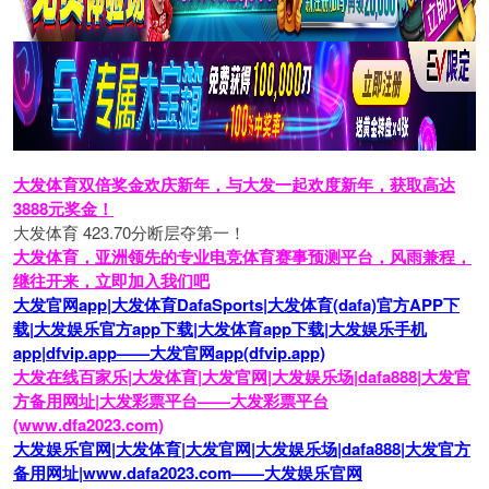
大发体育双倍奖金欢庆新年，与大发一起欢度新年，获取高达
3888元奖金！
大发体育 423.70分断层夺第一！
大发体育，亚洲领先的专业电竞体育赛事预测平台，风雨兼程，
继往开来，立即加入我们吧
大发官网app|大发体育DafaSports|大发体育(dafa)官方APP下
载|大发娱乐官方app下载|大发体育app下载|大发娱乐手机
app|dfvip.app——大发官网app(dfvip.app)
大发在线百家乐|大发体育|大发官网|大发娱乐场|dafa888|大发官
方备用网址|大发彩票平台——大发彩票平台
(www.dfa2023.com)
大发娱乐官网|大发体育|大发官网|大发娱乐场|dafa888|大发官方
备用网址|www.dafa2023.com——大发娱乐官网