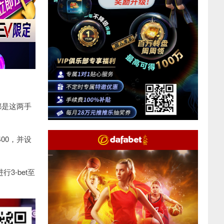
都是这两手
00，并设
进行3-bet至