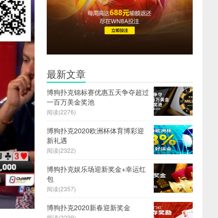
最新文章
博狗扑克锦标赛优惠五天争夺超过
一百万美金奖池
阅读(2276)
博狗扑克2020欧洲杯体育博彩迎
新礼遇
阅读(2322)
博狗扑克娱乐场迎新奖金+幸运红
包
阅读(2357)
博狗扑克2020新春迎新奖金
阅读(2239)