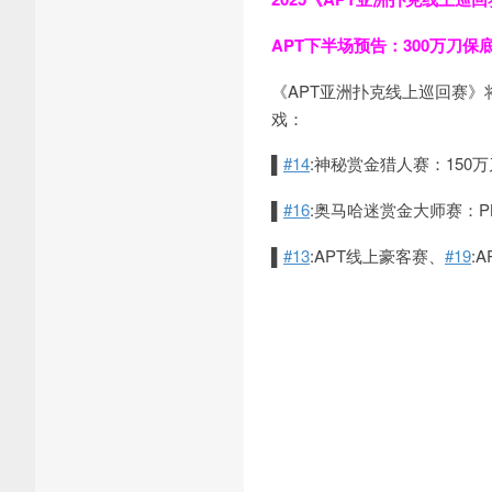
APT下半场预告：
300万刀
《APT亚洲扑克线上巡回赛》
戏：
▌
#14
:神秘赏金猎人赛：150万
▌
#16
:奥马哈迷赏金大师赛：P
▌
#13
:APT线上豪客赛、
#19
: