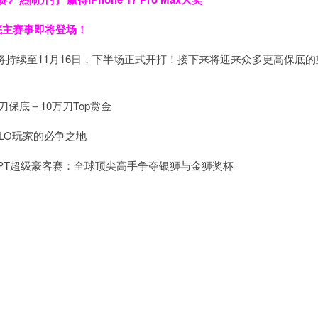
保底主赛事即将登场！
将持续至11月16日，下半场正式开打！接下来将迎来众多更高保底的
刀保底＋10万刀Top赏金
LO玩家的必争之地
APT超级豪客赛：全球顶尖高手争夺银狮与金狮奖杯