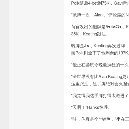
Polk随后4-bet到75K，Gavr
“就搏一次，Alan，”评论席的Ni
荷官发出的翻牌是5♥4♣Q♦，Ke
35K，Keating跟注。
转牌是J♣，Keating再次过牌
而Polk则全下了他剩余的137
“他正在尝试今晚最疯狂的一次诈
“全世界没有比Alan Keating
这里跟注，这手牌绝对会火遍
“我觉得我这手牌打得太激进了，”
“天啊！”Hanks惊呼。
“哇，你真是个**鲸鱼，”坐在三个