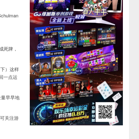
hulman
已成死牌，
全下）这样
回一点运
资金量早早地
家可关注游