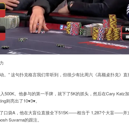
响力
行动。” 这句扑克格言我们常听到，但很少有比周六《高额桌扑克》直
桌，买入500K。他参与的第一手牌，就下了5K的抓头，然后在Cary Kat
ting则亮出了10♥3♥。
拿到了口袋A，他在大盲位直接全下515K——相当于 1,287个大盲——
h Suvarna的跟注。