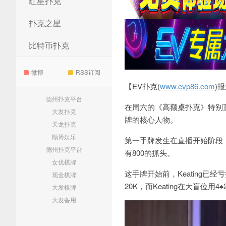
红星扑克
扑克之星
比特币扑克
微博
RSS订阅
【EV扑克(
www.evp86.com
)
德州扑克平台
在周六的《高额桌扑克》特别直播
大发扑克
牌的核心人物。
天龙扑克
顺博娱乐
第一手牌发生在直播开始阶段，
德州扑克平台
有800的抓头。
女优棋牌
这手牌开始前，Keating已经亏损约$
现金棋牌
20K，而Keating在大盲位用4
大发棋牌
大发备用