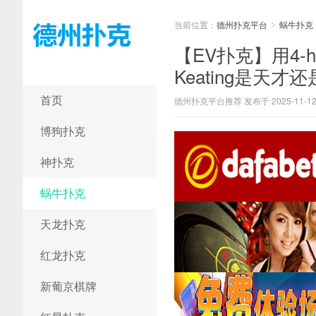
当前位置：
德州扑克平台
蜗牛扑克
>
【EV扑克】用4-h
Keating是天才
德州扑克平台
首页
德州扑克平台推荐 发布于 2025-11-1
博狗扑克
神扑克
蜗牛扑克
天龙扑克
红龙扑克
新葡京棋牌