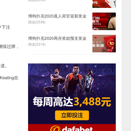
博狗扑克2020真人荷官迎新奖金
阅读(2338)
中下注
博狗扑克2020再存奖励预支奖金
阅读(2316)
ng继续过牌，
论道。
eating在