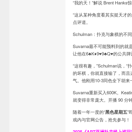
“我的天！”解说 Brent Hanks
“这从某种角度看其实挺天才的，因为
点评道。
Schulman：扑克与象棋的不
Suvarna最不可能预料到
让他在6♣K♦9♥9♣Q♥的公
“这很有趣，”Schulman
的坏棋，你就直接输了，而且
气。他刚用10-3同色全下胡
Suvarna重新买入600K。
就变得非常庞大。开播 90 分
随着一年一度的“
黑色星期五
”
戏内与官网公告，抢先参与！
2025《APT亚洲扑克线上巡回赛》