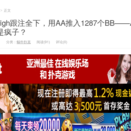
正文
>
igh跟注全下，用AA推入1287个BB——A
还是疯子？
2
分类：
蜗牛扑克
阅读(91)
评论(0)