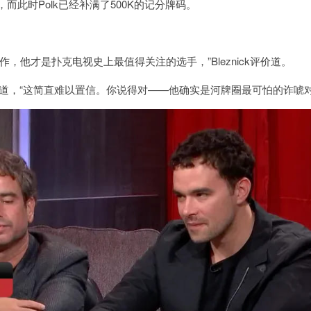
道，而此时Polk已经补满了500K的记分牌码。
，他才是扑克电视史上最值得关注的选手，”Bleznick评价道。
man回应道，“这简直难以置信。你说得对——他确实是河牌圈最可怕的诈唬