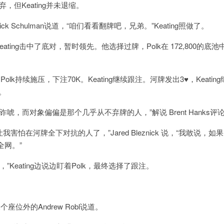
i秒弃，但Keating并未退缩。
ck Schulman说道，“咱们看看翻牌吧，兄弟。”Keating照做了。
ating击中了底对，暂时领先。他选择过牌，Polk在 172,800的底池
，Polk持续施压，下注70K。Keating继续跟注。河牌发出3♥，Keati
K。
唬，而对象偏偏是那个几乎从不弃牌的人，”解说 Brent Hanks评
更让我害怕在河牌全下对抗的人了，”Jared Bleznick 说，“我敢说，如果K
全网。”
Keating边说边盯着Polk，最终选择了跟注。
座位外的Andrew Robl说道。