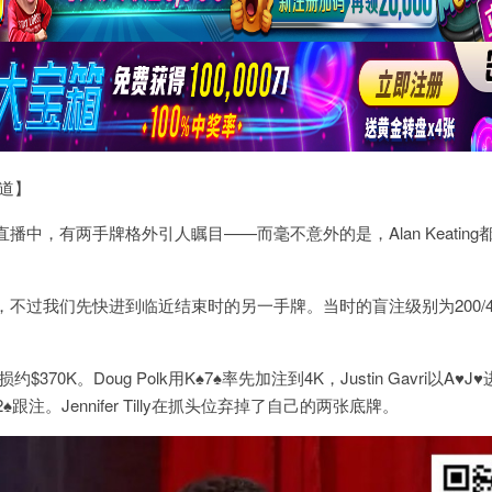
报道】
中，有两手牌格外引人瞩目——而毫不意外的是，Alan Keating
不过我们先快进到临近结束时的另一手牌。当时的盲注级别为200/4
370K。Doug Polk用K♠7♠率先加注到4K，Justin Gavri以A♥J♥
♠2♠跟注。Jennifer Tilly在抓头位弃掉了自己的两张底牌。