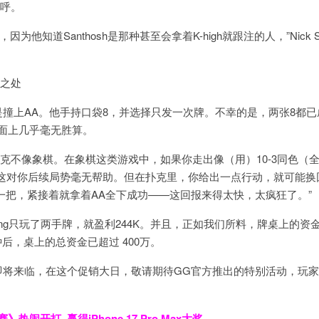
惊呼。
他知道Santhosh是那种甚至会拿着K-high就跟注的人，”Nick Sc
同之处
的就是撞上AA。他手持口袋8，并选择只发一次牌。不幸的是，两张8都
共牌面上几乎毫无胜算。
说，“扑克不像象棋。在象棋这类游戏中，如果你走出像（用）10-3同色（
这对你后续局势毫无帮助。但在扑克里，你给出一点行动，就可能换
来一把，紧接着就拿着AA全下成功——这回报来得太快，太疯狂了。”
Keating只玩了两手牌，就盈利244K。并且，正如我们所料，牌桌上的
钟后，桌上的总资金已超过 400万。
即将来临，在这个促销大日，敬请期待GG官方推出的特别活动，玩
热闹开打 赢得iPhone 17 Pro Max大奖