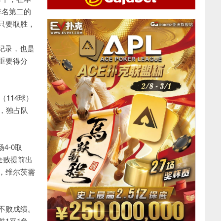
排名第二的
只要取胜，
纪录，也是
重要得分
。
（114球）
，独占队
4-0取
全败提前出
，维尔茨需
平不败成绩。
胜1平1负