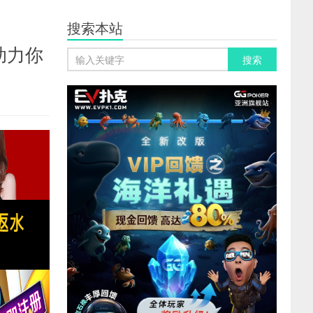
搜索本站
助力你