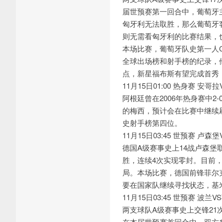
届世预赛第一回合中，葡萄牙主
匈牙利无法取胜，那么葡萄牙
则无需看匈牙利的比赛结果，
本场比赛，葡萄牙队史第一人C
全球出场榜和射手榜的纪录，
点，新星福布斯有望完成首秀
11月15日01:00 热身赛 安哥
阿根廷曾在2006年热身赛中2
的梅西，预计会在比赛中继续
史射手榜第四位。
11月15日03:45 世预赛 卢森
德国A级赛事史上14战卢森堡
胜，连续4次实现零封。目前，
局。本场比赛，德国前锋菲尔
要在国家队继续寻找状态，基
11月15日03:45 世预赛 波兰V
两支球队A级赛事史上交锋21
在本届世预赛首回合中，双方1