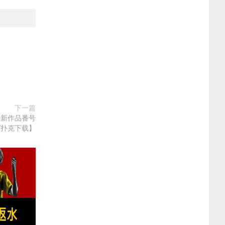
！
下一篇
最新作品番号
V扑克下载】