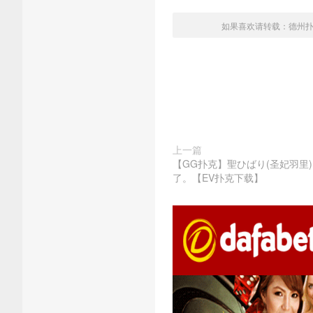
如果喜欢请转载：
德州
上一篇
【GG扑克】聖ひばり(圣妃羽里
了。【EV扑克下载】