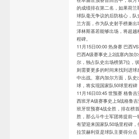
的成绩排在第二名，如果荷兰
球队毫无争议的后防核心，队
兰方面，作为队史射手榜兼出
泽林斯基若能够出场，将超越
程碑。
11月15日00:00 热身赛 巴西
巴西A级赛事史上2战塞内加
尔，独占队史出场榜第7位，
则需要更多的时间来找到进球
中出战。塞内加尔方面，队史
球，将实现国家队50球里程
11月16日03:45 世预赛 格鲁
西班牙A级赛事史上9战格鲁吉
班牙世预赛4战全胜，排在榜
胜，那么斗牛士军团将提前一
有望迎来国家队50场里程碑
拉茨赫利亚是球队主要得分点