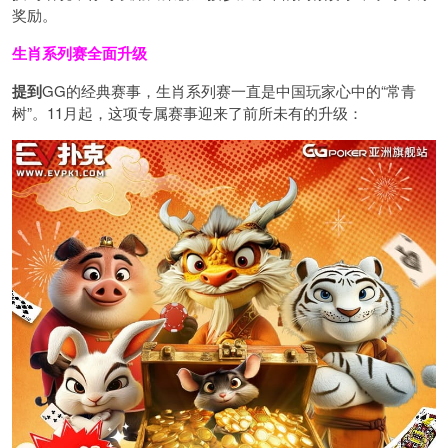
奖励。
生肖系列赛全面升级
提到
GG的经典赛事，生肖系列赛一直是中国玩家心中的“常青
树”。11月起，这项专属赛事迎来了前所未有的升级：