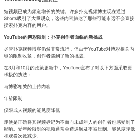
短视频已成为频道增长的关键。许多扑克视频博主现在通过
Shorts吸引了大量观众，这些内容触达了那些可能永远不会直接
搜索扑克内容的用户。
YouTube的博彩限制：扑克创作者面临的新挑战
尽管扑克视频博客仍然非常流行，但由于YouTube对博彩相关内
容的限制收紧，创作者遇到了新的挑战。
在3月和10月的政策更新中，YouTube宣布了对以下方面采取更
积极的执法：
与博彩相关的上传内容
年龄限制
仅限成人视频的能见度降低
即使是正确将其视频标记为不面向未成年人的创作者也感受到了
影响。受年龄限制的视频通常会遭遇触及率被压制、能见度降低
和观看次数减少。