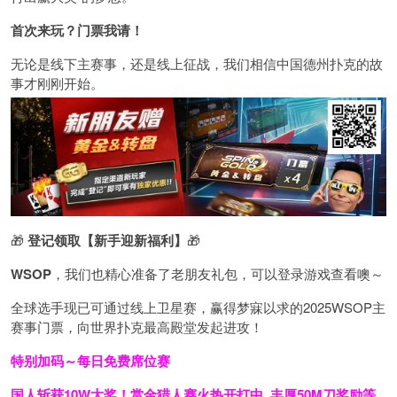
首次来玩？门票我请！
无论是线下主赛事，还是线上征战，我们相信中国德州扑克的故
事才刚刚开始。
🎁
登记领取【新手迎新福利】
🎁
WSOP
，我们也精心准备了老朋友礼包，可以登录游戏查看噢～
全球选手现已可通过线上卫星赛，赢得梦寐以求的2025WSOP主
赛事门票，向世界扑克最高殿堂发起进攻！
特别加码～每日免费席位赛
国人斩获
10W
大奖！
赏金猎人赛火热开打中 丰厚50M刀奖励等