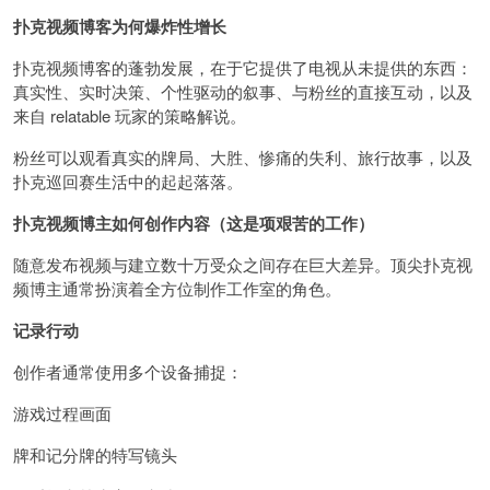
扑克视频博客为何爆炸性增长
扑克视频博客的蓬勃发展，在于它提供了电视从未提供的东西：
真实性、实时决策、个性驱动的叙事、与粉丝的直接互动，以及
来自 relatable 玩家的策略解说。
粉丝可以观看真实的牌局、大胜、惨痛的失利、旅行故事，以及
扑克巡回赛生活中的起起落落。
扑克视频博主如何创作内容（这是项艰苦的工作）
随意发布视频与建立数十万受众之间存在巨大差异。顶尖扑克视
频博主通常扮演着全方位制作工作室的角色。
记录行动
创作者通常使用多个设备捕捉：
游戏过程画面
牌和记分牌的特写镜头