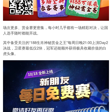
场次更多、赏金赛更密集，每小时几乎都有一场精彩对决，让国
人选手随时都能开战。
其中备受关注的“188生肖神秘赏金之王”每周日晚21:00上演Day2
决战，卫星赛最低仅2块，冠军还能额外获得极具收藏价值的白
虎头像。