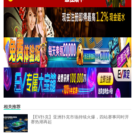
相关推荐
【EV扑克】亚洲扑克市场持续火爆，四站赛事同时开
赛热潮再起