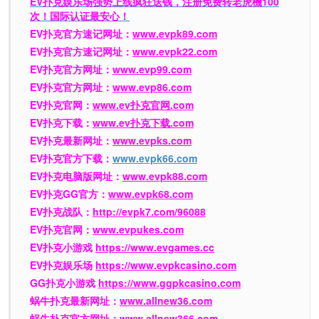
EV扑克娱乐场强势上线疯狂送钱，注册免费转老虎機100
次！国际认证最安心！
EV扑克官方速记网址：
www.evpk89.com
EV扑克官方速记网址：
www.evpk22.com
EV扑克官方网址：
www.evp99.com
EV扑克官方网址：
www.evp86.com
EV扑克官网：
www.ev扑克官网.com
EV扑克下载：
www.ev扑克下载.com
EV扑克最新网址：
www.evpks.com
EV扑克官方下载：
www.evpk66.com
EV扑克电脑版网址：
www.evpk88.com
EV扑克GG官方：
www.evpk68.com
EV扑克战队：
http://evpk7.com/96088
EV扑克官网：
www.evpukes.com
EV扑克小游戏
https://www.evgames.cc
EV扑克娱乐场
https://www.evpkcasino.com
GG扑克小游戏
https://www.ggpkcasino.com
蜗牛扑克最新网址：
www.allnew36.com
蜗牛扑克官方网址：
www.allnew366.com