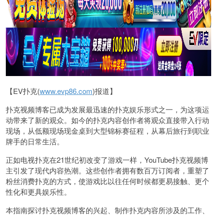
【EV扑克(
www.evp86.com
)报道】
扑克视频博客已成为发展最迅速的扑克娱乐形式之一，为这项运
动带来了新的观众。如今的扑克内容创作者将观众直接带入行动
现场，从低额现场现金桌到大型锦标赛征程，从幕后旅行到职业
牌手的日常生活。
正如电视扑克在21世纪初改变了游戏一样，YouTube扑克视频博
主引发了现代内容热潮。这些创作者拥有数百万订阅者，重塑了
粉丝消费扑克的方式，使游戏比以往任何时候都更易接触、更个
性化和更具娱乐性。
本指南探讨扑克视频博客的兴起、制作扑克内容所涉及的工作、