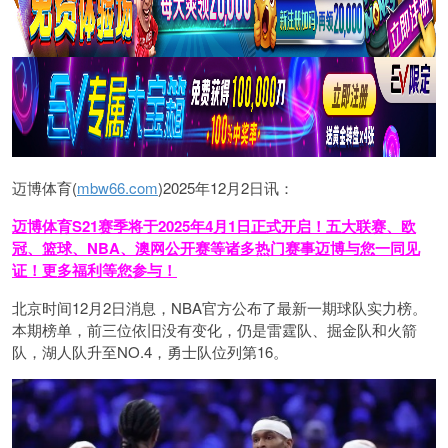
迈博体育(
mbw66.com
)2025年12月2日讯：
迈博体育S21赛季将于2025年4月1日正式开启！五大联赛
、
欧
冠、篮球、NBA、澳网公开赛等诸多热门赛事迈博与您一同见
证！更多福利等您参与！
​​​​北京时间12月2日消息，NBA官方公布了最新一期球队实力榜。
本期榜单，前三位依旧没有变化，仍是雷霆队、掘金队和火箭
队，湖人队升至NO.4，勇士队位列第16。