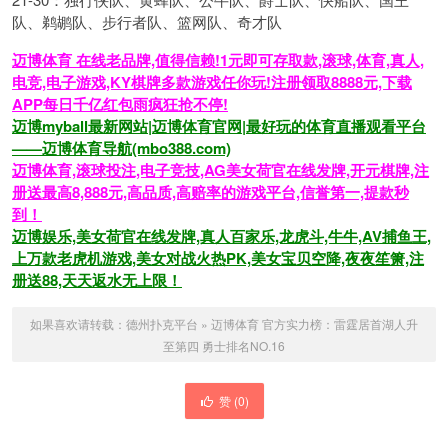
队、鹈鹕队、步行者队、篮网队、奇才队
迈博体育 在线老品牌,值得信赖!1元即可存取款,滚球,体育,真人,
电竞,电子游戏,KY棋牌多款游戏任你玩!注册领取8888元,下载
APP每日千亿红包雨疯狂抢不停!
迈博myball最新网站|迈博体育官网|最好玩的体育直播观看平台
——迈博体育导航(mbo388.com)
迈博体育,滚球投注,电子竞技,AG美女荷官在线发牌,开元棋牌,注
册送最高8,888元,高品质,高赔率的游戏平台,信誉第一,提款秒
到！
迈博娱乐,美女荷官在线发牌,真人百家乐,龙虎斗,牛牛,AV捕鱼王,
上万款老虎机游戏,美女对战火热PK,美女宝贝空降,夜夜笙箫,注
册送88,天天返水无上限！
如果喜欢请转载：
德州扑克平台
»
迈博体育 官方实力榜：雷霆居首湖人升
至第四 勇士排名NO.16
赞 (
0
)