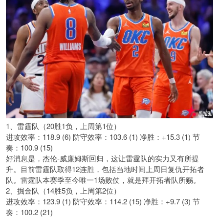
1、雷霆队（20胜1负，上周第1位）
进攻效率：118.9 (6) 防守效率：103.6 (1) 净胜：+15.3 (1) 节
奏：100.9 (15)
好消息是，杰伦-威廉姆斯回归，这让雷霆队的实力又有所提
升。目前雷霆队取得12连胜，包括当地时间上周日复仇开拓者
队。雷霆队本赛季至今唯一1场败仗，就是拜开拓者队所赐。
2、掘金队（14胜5负，上周第2位）
进攻效率：123.9 (1) 防守效率：114.2 (15) 净胜：+9.7 (3) 节
奏：100.2 (21)