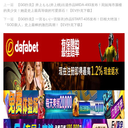
上一篇
【GG扑克】井上もも(井上桃)出道作品MIDA-493发布！宛如海市蜃楼
的美少女！她是史上最高等级的可爱原石！【EV扑克下载】
下一篇
【GG扑克】一宮るい(一宫留衣)作品START-435发布！巨根大绝顶！
「SOD新人」史上最棒的激烈高潮！【EV扑克下载】