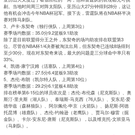
剔。当地时间周三对阵太阳队，亚历山大27分钟得到28分，这让
他有机会冲击今年NBA杯冠军。接下去，雷霆队将在NBA杯半决
赛对阵马刺队。
3、卢卡-东契奇（独行侠队，上周第3位）
赛季场均数据：35.0分9.2篮板9.1助攻
除了是目前联盟得分王之外，东契奇的场均助攻排在联盟第3
位。尽管在NBA杯1/4决赛被淘汰出局，但东契奇已连续8场得到
至少30分。现在对东契奇来说，最大的问题是三分球命中率只有
33%。
4、凯德-康宁汉姆（活塞队，上周第4位）
赛季场均数据：27.5分6.4篮板9.3助攻
5、杰伦-布朗（凯尔特人队，上周第10位）
赛季场均数据：29.2分6.1篮板4.8助攻
排在榜单第6-15位的球员依次是：杰伦-布伦森（尼克斯队）、奥
斯汀-里夫斯（湖人队）、泰瑞斯-马克西（76人队）、安东尼-爱
德华兹（森林狼队）、阿尔佩伦-申京（火箭队）、扬尼斯-阿德
托昆博（雄鹿队）、杰伦-约翰逊（老鹰队）、贾马尔-穆雷（掘
金队）、卡尔-安东尼-唐斯（尼克斯队），以及维克托-文班亚马
（马刺队）。