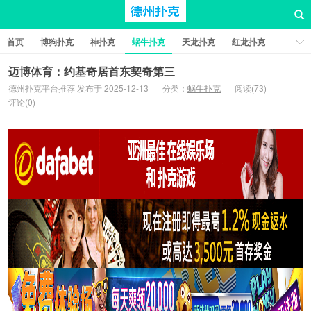
首页
博狗扑克
神扑克
蜗牛扑克
天龙扑克
红龙扑克
新葡京棋牌
红星扑克
扑克之星
比特币扑克
迈博体育：约基奇居首东契奇第三
德州扑克平台推荐 发布于 2025-12-13
分类：
蜗牛扑克
阅读(73)
评论(0)