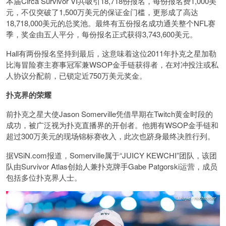
本届Circa Survivor VI共吸引18,718份报名，每份报名费1,000美
元，不仅突破了1,500万美元的保证金门槛，更形成了高达
18,718,000美元的总奖池。最终有五份报名成功通关整个NFL赛
季，奖金由五人平分，每份报名正式获得3,743,600美元。
Hall有两份报名坚持到最后，这意味着这位2011年扑克之星加勒
比海冒险赛主赛事冠军兼WSOP金手链获得者，在对冲投注或私
人协议分配前，已锁定近750万美元奖金。
扑克界的荣耀
前扑克之星大使Jason Somerville凭借早期在Twitch黄金时段的
成功，被广泛视为扑克直播界的开创者。他拥有WSOP金手链和
超过300万美元的现场锦标赛收入，此次也跻身最终决胜行列。
据VSiN.com报道，Somerville属于“JUICY KEWCHI”团队，该团
队由Survivor Atlas创始人兼扑克牌手Gabe Patgorski运营，成员
包括多位扑克界人士。