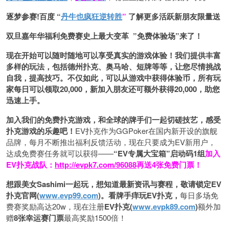
逐梦参赛!百度 “
丹牛也疯狂逆转胜
”
了解更多
活跃新朋友限量送
双旦嘉年华福利
免费赛史上最大变革
”免费体验场”来了！
现在开始可以随时随地可以享受真实的游戏体验！我们提供丰富
多样的玩法，包括德州扑克、奥马哈、短牌等等，让您尽情挑战
自我，提高技巧。不仅如此，
可以从游戏中获得体验币，所有玩
家每日可以领取20,000，新加入朋友还可额外获得20,000，助您
迅速上手。
加入我们的免费扑克游戏，和全球的牌手们一起切磋技艺，感受
扑克游戏的乐趣吧！
EV扑克作为GGPoker在国内新开设的旗舰
品牌，每月不断推出福利反馈活动，现在只要成为EV新用户，
达成免费赛任务就可以获得——
“EV专属大宝箱”启动码1组
加入
EV扑克战队：
http://evpk7.com/96088
再送4张免费门票！
想跟美女Sashimi一起玩，
想知道最新资讯与赛程，
敬请锁定EV
扑克官网(
www.evp99.com
)。
看牌手痒玩EV扑克，
每日多场免
费赛奖励高达20w，现在注册
EV扑克(
www.evpk89.com
)
额外加
赠
8张幸运赛门票
最高奖励1500倍！