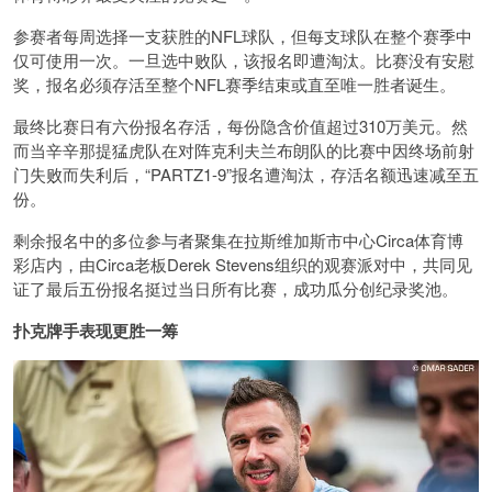
参赛者每周选择一支获胜的NFL球队，但每支球队在整个赛季中
仅可使用一次。一旦选中败队，该报名即遭淘汰。比赛没有安慰
奖，报名必须存活至整个NFL赛季结束或直至唯一胜者诞生。
最终比赛日有六份报名存活，每份隐含价值超过310万美元。然
而当辛辛那提猛虎队在对阵克利夫兰布朗队的比赛中因终场前射
门失败而失利后，“PARTZ1-9”报名遭淘汰，存活名额迅速减至五
份。
剩余报名中的多位参与者聚集在拉斯维加斯市中心Circa体育博
彩店内，由Circa老板Derek Stevens组织的观赛派对中，共同见
证了最后五份报名挺过当日所有比赛，成功瓜分创纪录奖池。
扑克牌手表现更胜一筹