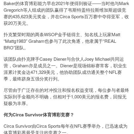
Baker的体育博彩能力早在2021年便得到验证——当时他与Mark
Gregorich等人组成的团队赢得了韦斯特盖特拉斯维加斯超级竞
赛的435,623美元奖金，并在Circa Sports百万赛中夺得亚军，收
获20万美元。
扑克繁荣时期的两条WSOP金手链得主、知名线上玩家Matt
“Mattg1983” Graham也参与了此次角逐，他隶属于“REAL
BRO”团队。
该团队由扑克牌手Casey Diener与合伙人Joey Michael共同运
营，Graham亦是成员之一。Diener是现场锦标赛常客，职业生
涯累计奖金达471,329美元，他协助团队成功通关整个NFL赛
季，最终跻身五强分奖行列。
尽管由于广泛存在的对冲投注和报名权益变现，每位参与者最终
实际到手金额尚不明确，但相对于1,000美元的报名费，回报无
疑极为丰厚。
何为Circa Survivor体育博彩竞赛？
Circa Survivor由Circa Sports每年在NFL赛季举办，已迅速成为
体育博彩界最受关注的竞赛之一。