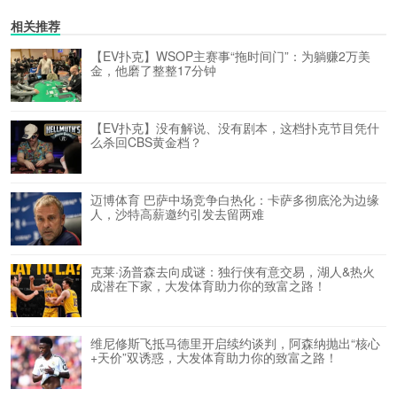
相关推荐
【EV扑克】WSOP主赛事“拖时间门”：为躺赚2万美
金，他磨了整整17分钟
【EV扑克】没有解说、没有剧本，这档扑克节目凭什
么杀回CBS黄金档？
迈博体育 巴萨中场竞争白热化：卡萨多彻底沦为边缘
人，沙特高薪邀约引发去留两难
克莱·汤普森去向成谜：独行侠有意交易，湖人&热火
成潜在下家，大发体育助力你的致富之路！
维尼修斯飞抵马德里开启续约谈判，阿森纳抛出“核心
+天价”双诱惑，大发体育助力你的致富之路！