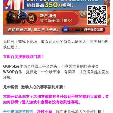
无论线上或线下赛场，最激励人心的就是见证国人于世界舞台斩
获佳绩了。
立即百度搜索领取门票！
GGPoker
作为全球线上平台龙头，与享誉世界的扑克盛会
WSOP
合作，提供选手一个最干净、有保障，且充满乐趣的竞技
环境。
龙华富贵 激动人心的赛事福利来袭：
本周开始新朋友＋老朋友都将有各种领到手软的福利大放送，要
如何获得!?登入游戏中查看有没有收到惊喜啦。
丹牛也疯狂逆转胜
，
决胜小妹
，现在正是你加入的最好时机！