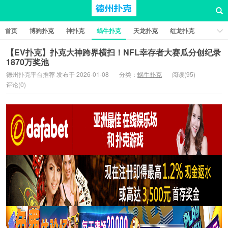
首页
博狗扑克
神扑克
蜗牛扑克
天龙扑克
红龙扑克
新葡京棋牌
红星扑克
扑克之星
比特币扑克
【EV扑克】扑克大神跨界横扫！NFL幸存者大赛瓜分创纪录
1870万奖池
德州扑克平台推荐 发布于 2026-01-08
分类：
蜗牛扑克
阅读(95)
评论(0)