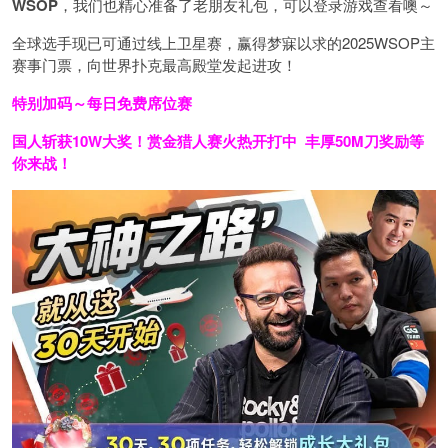
WSOP
，我们也精心准备了老朋友礼包，可以登录游戏查看噢～
全球选手现已可通过线上卫星赛，赢得梦寐以求的2025WSOP主
赛事门票，向世界扑克最高殿堂发起进攻！
特别加码～每日免费席位赛
国人斩获
10W
大奖！
赏金猎人赛火热开打中 丰厚50M刀奖励等
你来战！