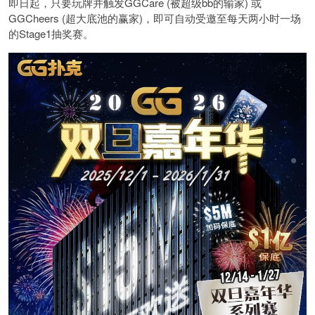
即日起，只要玩牌并触发GGCare (被超级bb的输家) 或
GGCheers (超大底池的赢家)，即可自动受邀至每天两小时一场
的Stage1抽奖赛。