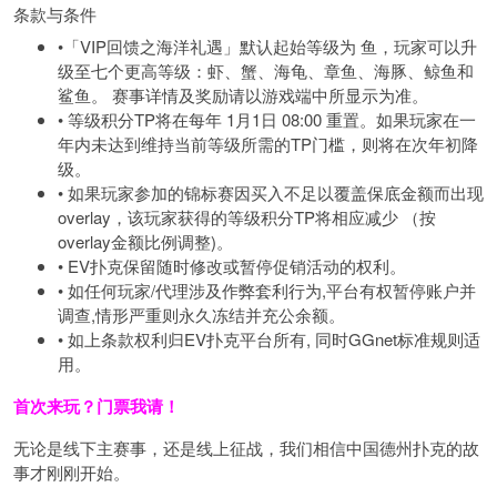
条款与条件
•「VIP回馈之海洋礼遇」默认起始等级为 鱼，玩家可以升
级至七个更高等级：虾、蟹、海龟、章鱼、海豚、鲸鱼和
鲨鱼。 赛事详情及奖励请以游戏端中所显示为准。
• 等级积分TP将在每年 1月1日 08:00 重置。如果玩家在一
年内未达到维持当前等级所需的TP门槛，则将在次年初降
级。
• 如果玩家参加的锦标赛因买入不足以覆盖保底金额而出现
overlay，该玩家获得的等级积分TP将相应减少 （按
overlay金额比例调整)。
• EV扑克保留随时修改或暂停促销活动的权利。
• 如任何玩家/代理涉及作弊套利行为,平台有权暂停账户并
调查,情形严重则永久冻结并充公余额。
• 如上条款权利归EV扑克平台所有, 同时GGnet标准规则适
用。
首次来玩？门票我请！
无论是线下主赛事，还是线上征战，我们相信中国德州扑克的故
事才刚刚开始。