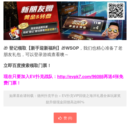
🎁
登记领取【新手迎新福利】
🎁
WSOP
，我们也精心准备了老
朋友礼包，可以登录游戏查看噢～
立即百度搜索领取门票！
现在只要加入EV扑克战队：
http://evpk7.com/96088
再送4张免
费门票！
如果喜欢请转载：
德州扑克平台
»
EV扑克VIP回馈之海洋礼遇全体玩家奖
励升级现金回馈高达80%
赞 (
0
)