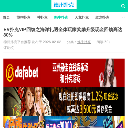
首页
博狗扑克
神扑克
蜗牛扑克
天龙扑克
红龙扑克
新葡京棋牌
红星扑克
扑克之星
比特币扑克
EV扑克VIP回馈之海洋礼遇全体玩家奖励升级现金回馈高达
80%
德州扑克平台推荐 发布于 2026-02-02
分类：
蜗牛扑克
阅读(50)
评论(0)