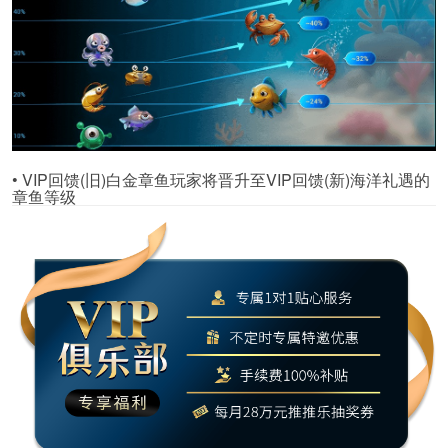
• VIP回馈(旧)白金章鱼玩家将晋升至VIP回馈(新)海洋礼遇的
章鱼等级