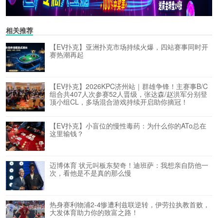
相关推荐
【EV扑克】亚洲扑克市场持续火爆，四站赛事同时开
赛热潮再起
【EV扑克】2026KPC济州站｜群雄争锋！主赛事B/C
组合共407人次参赛52人晋级，张达森/赵洪军分别登
顶小组CL，多场混合游戏持续开启助你摘冠！
【EV扑克】小盲位的慢性毒药：为什么你的ATo总在
这里输钱？
迈博体育 状元叫板东契奇！迪班萨：我想亲自防他一
次，看他是不是真的那么慢
热身赛利物浦2-4惨遭利兹联逆转，伊劳拉执教首败，
大发体育助力你的致富之路！