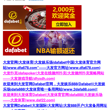
大发官网|大发体育|大发娱乐场|dafabet中国|大发体育官方网
站|www.dfa678.com”——大发官方网址(www.dfa678.com)
大发扑克|dafapoker|大发在线德州扑克|大发德州扑克策略网站
——大发游戏导航(dfyxdh.com)
欢迎来到大发官网Dafabet官网，大发娱乐888(Dafabet)|大发娱
乐场|dafa888|大发体育唯一备用网站(www.2dafa88.com)!
欢迎来到大发体育Dafabet|大发体育官网|dafa888|大发娱乐场
——大发体育(www.daf22.com)
大发官网Dafabet|大发国际|大发网址|大发888开户|大发备用网址