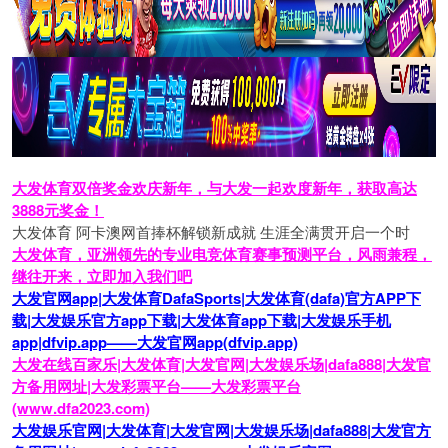
大发体育双倍奖金欢庆新年，与大发一起欢度新年，获取高达
3888元奖金！
大发体育 阿卡澳网首捧杯解锁新成就 生涯全满贯开启一个时
大发体育，亚洲领先的专业电竞体育赛事预测平台，风雨兼程，
继往开来，立即加入我们吧
大发官网app|大发体育DafaSports|大发体育(dafa)官方APP下
载|大发娱乐官方app下载|大发体育app下载|大发娱乐手机
app|dfvip.app——大发官网app(dfvip.app)
大发在线百家乐|大发体育|大发官网|大发娱乐场|dafa888|大发官
方备用网址|大发彩票平台——大发彩票平台
(www.dfa2023.com)
大发娱乐官网|大发体育|大发官网|大发娱乐场|dafa888|大发官方