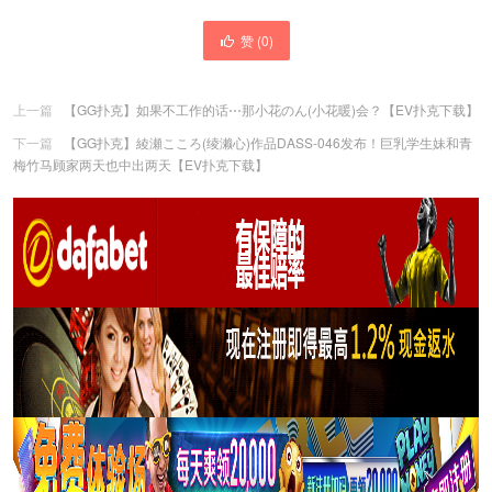
赞 (
0
)
上一篇
【GG扑克】如果不工作的话⋯那小花のん(小花暖)会？【EV扑克下载】
下一篇
【GG扑克】綾瀬こころ(绫濑心)作品DASS-046发布！巨乳学生妹和青
梅竹马顾家两天也中出两天【EV扑克下载】