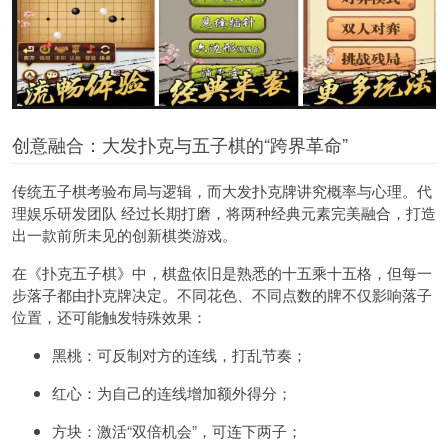
创意融合：大发扑克与五子棋的“跨界革命”
传统五子棋考验布局与逻辑，而大发扑克牌讲究概率与心理。代
理娱乐研发团队 经过长期打磨，将两种经典元素完美融合，打造
出一款前所未见的创新棋类游戏。
在《扑克五子棋》中，棋盘依旧是熟悉的十五乘十五格，但每一
步落子都由扑克牌决定。不同花色、不同点数的牌不仅影响落子
位置，还可能触发特殊效果：
黑桃：可反制对方的连线，打乱节奏；
红心：为自己的连线增加额外得分；
方块：激活“双倍机会”，可连下两子；