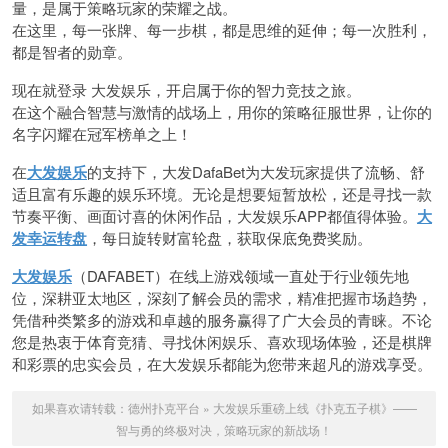
量，是属于策略玩家的荣耀之战。
在这里，每一张牌、每一步棋，都是思维的延伸；每一次胜利，
都是智者的勋章。
现在就登录
大发娱乐
，开启属于你的智力竞技之旅。
在这个融合智慧与激情的战场上，用你的策略征服世界，让你的
名字闪耀在冠军榜单之上！
在
大发娱乐
的支持下，大发DafaBet为大发玩家提供了流畅、舒
适且富有乐趣的娱乐环境。无论是想要短暂放松，还是寻找一款
节奏平衡、画面讨喜的休闲作品，大发娱乐APP都值得体验。
大
发幸运转盘
，每日旋转财富轮盘，获取保底免费奖励。
大发娱乐
（DAFABET）在线上游戏领域一直处于行业领先地
位，深耕亚太地区，深刻了解会员的需求，精准把握市场趋势，
凭借种类繁多的游戏和卓越的服务赢得了广大会员的青睐。不论
您是热衷于体育竞猜、寻找休闲娱乐、喜欢现场体验，还是棋牌
和彩票的忠实会员，在大发娱乐都能为您带来超凡的游戏享受。
如果喜欢请转载：
德州扑克平台
»
大发娱乐重磅上线《扑克五子棋》——
智与勇的终极对决，策略玩家的新战场！