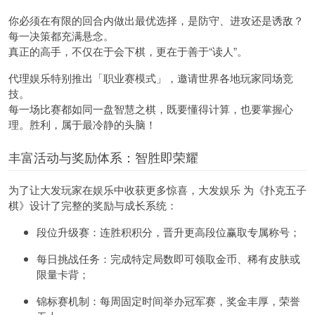
你必须在有限的回合内做出最优选择，是防守、进攻还是诱敌？
每一决策都充满悬念。
真正的高手，不仅在于会下棋，更在于善于“读人”。
代理娱乐特别推出「职业赛模式」，邀请世界各地玩家同场竞
技。
每一场比赛都如同一盘智慧之棋，既要懂得计算，也要掌握心
理。胜利，属于最冷静的头脑！
丰富活动与奖励体系：智胜即荣耀
为了让大发玩家在娱乐中收获更多惊喜，
大发娱乐
为《扑克五子
棋》设计了完整的奖励与成长系统：
段位升级赛：连胜积积分，晋升更高段位赢取专属称号；
每日挑战任务：完成特定局数即可领取金币、稀有皮肤或
限量卡背；
锦标赛机制：每周固定时间举办冠军赛，奖金丰厚，荣誉