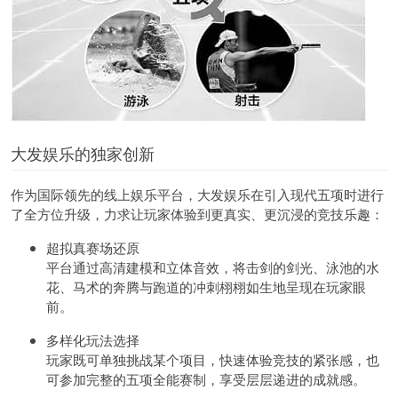
大发娱乐的独家创新
作为国际领先的线上娱乐平台，大发娱乐在引入现代五项时进行
了全方位升级，力求让玩家体验到更真实、更沉浸的竞技乐趣：
超拟真赛场还原
平台通过高清建模和立体音效，将击剑的剑光、泳池的水
花、马术的奔腾与跑道的冲刺栩栩如生地呈现在玩家眼
前。
多样化玩法选择
玩家既可单独挑战某个项目，快速体验竞技的紧张感，也
可参加完整的五项全能赛制，享受层层递进的成就感。