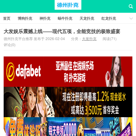
首页
博狗扑克
神扑克
蜗牛扑克
天龙扑克
红龙扑克
新葡京棋牌
红星扑克
扑克之星
比特币扑克
大发娱乐震撼上线——现代五项，全能竞技的极致盛宴
德州扑克平台推荐 发布于 2026-02-04
分类：
大发扑克
阅读(71)
评论(0)