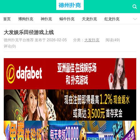
首页
博狗扑克
神扑克
蜗牛扑克
天龙扑克
红龙扑克
新葡京棋牌
红星扑克
扑克之星
比特币扑克
大发娱乐田径游戏上线
德州扑克平台推荐 发布于 2026-02-05
分类：
大发扑克
阅读(49)
评论(0)