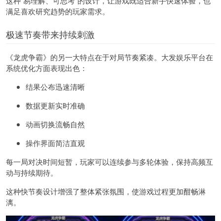
这种“易理解、可思考”的设计，让游戏既适合新手快速体验，也
满足喜欢研究趋势的玩家需求。
极速节奏带来持续刺激
《龙虎争霸》的另一大特点在于对局节奏紧凑。大发娱乐平台在
系统优化方面表现出色：
结果公布迅速清晰
数据更新实时准确
动画切换流畅自然
操作界面简洁直观
每一局对决时间短暂，玩家可以连续参与多轮体验，保持高频互
动与持续期待。
这种快节奏设计增强了整体紧张氛围，使游戏过程更加酣畅淋
漓。