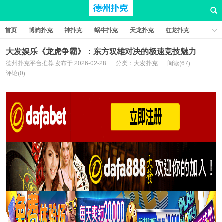
首页
博狗扑克
神扑克
蜗牛扑克
天龙扑克
红龙扑克
新葡京棋牌
红星扑克
扑克之星
比特币扑克
大发娱乐《龙虎争霸》：东方双雄对决的极速竞技魅力
德州扑克平台推荐 发布于 2026-02-28
分类：
大发扑克
阅读(67)
评论(0)