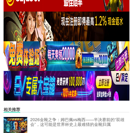
相关推荐
2026金靴之争：姆巴佩vs梅西——半决赛前的“双雄
会”，这可能是世界杯史上最难猜的金靴归属