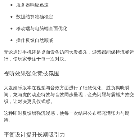
服务器响应迅速
数据结算准确稳定
移动端与电脑端全面优化
操作反馈自然顺畅
无论通过手机还是桌面设备访问大发娱乐，游戏都能保持流畅运
行，使玩家专注于每一次对决。
视听效果强化竞技氛围
大发娱乐版本在视觉与音效方面进行了细致优化。胜负揭晓瞬
间，龙与虎的动态特效与音效同步呈现，金光闪耀与震撼声效交
织，让对决更具仪式感。
这种即时反馈增强沉浸感，使每一次结果公布都充满张力与期
待。
平衡设计提升长期吸引力