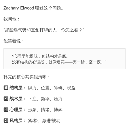
Zachary Elwood
聊过这个问题。
我问他：
“那些靠气势和直觉打牌的人，你怎么看？”
他笑着说：
“心理学能提味，但结构才是底。
没有结构的心理战，就像烟花——亮一秒，空一夜。”
扑克的核心其实很清晰：
1️⃣ 结构层：
牌力、位置、筹码、权益
2️⃣ 战术层：
下注、频率、压力
3️⃣ 心理层：
形象、情绪、博弈
4️⃣ 风格层：
紧/松、激进/被动