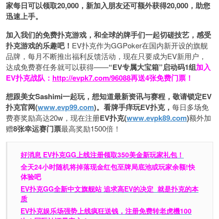
家每日可以领取20,000，新加入朋友还可额外获得20,000，助您
迅速上手。
加入我们的免费扑克游戏，和全球的牌手们一起切磋技艺，感受
扑克游戏的乐趣吧！
EV扑克作为GGPoker在国内新开设的旗舰
品牌，每月不断推出福利反馈活动，现在只要成为EV新用户，
达成免费赛任务就可以获得——
“EV专属大宝箱”启动码1组
加入
EV扑克战队：
http://evpk7.com/96088
再送4张免费门票！
想跟美女Sashimi一起玩，
想知道最新资讯与赛程，
敬请锁定EV
扑克官网(
www.evp99.com
)。
看牌手痒玩EV扑克，
每日多场免
费赛奖励高达20w，现在注册
EV扑克(
www.evpk89.com
)
额外加
赠
8张幸运赛门票
最高奖励1500倍！
好消息 EV扑克GG上线注册领取350美金新玩家礼包！
全天24小时随机将掉落现金红包至牌局底池或玩家余额!快
体验吧
EV扑克GG
全新中文旗舰站
追求高EV
的决定
就是扑克的本
质
EV扑克娱乐场强势上线疯狂送钱，注册免费转老虎機100