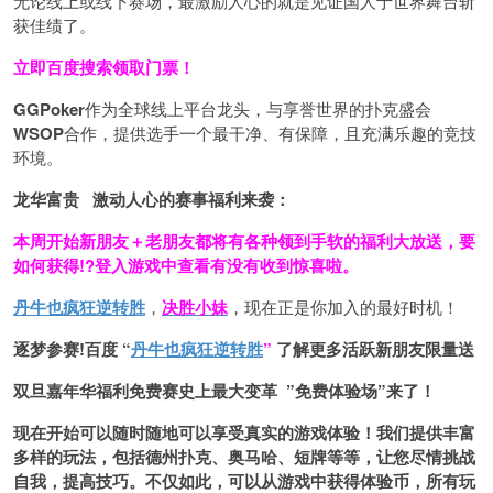
无论线上或线下赛场，最激励人心的就是见证国人于世界舞台斩
获佳绩了。
立即百度搜索领取门票！
GGPoker
作为全球线上平台龙头，与享誉世界的扑克盛会
WSOP
合作，提供选手一个最干净、有保障，且充满乐趣的竞技
环境。
龙华富贵 激动人心的赛事福利来袭：
本周开始新朋友＋老朋友都将有各种领到手软的福利大放送，要
如何获得!?登入游戏中查看有没有收到惊喜啦。
丹牛也疯狂逆转胜
，
决胜小妹
，现在正是你加入的最好时机！
逐梦参赛!百度 “
丹牛也疯狂逆转胜
”
了解更多
活跃新朋友限量送
双旦嘉年华福利
免费赛史上最大变革
”免费体验场”来了！
现在开始可以随时随地可以享受真实的游戏体验！我们提供丰富
多样的玩法，包括德州扑克、奥马哈、短牌等等，让您尽情挑战
自我，提高技巧。不仅如此，
可以从游戏中获得体验币，所有玩