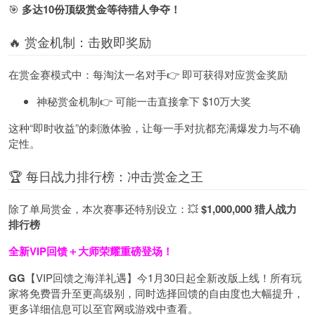
🎯
多达10份顶级赏金等待猎人争夺！
🔥 赏金机制：击败即奖励
在赏金赛模式中：每淘汰一名对手👉 即可获得对应赏金奖励
神秘赏金机制👉 可能一击直接拿下 $10万大奖
这种“即时收益”的刺激体验，让每一手对抗都充满爆发力与不确
定性。
🏆 每日战力排行榜：冲击赏金之王
除了单局赏金，本次赛事还特别设立：💥
$1,000,000 猎人战力
排行榜
全新VIP回馈＋大师荣耀
重磅登场！
GG
【VIP回馈之海洋礼遇】今1月30日起全新改版上线！所有玩
家将免费晋升至更高级别，同时选择回馈的自由度也大幅提升，
更多详细信息可以至官网或游戏中查看。