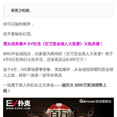
谁更少犯错。
你可以输给概率，
但不要输给幻觉。
重头戏来袭
🎉
EV扑克
《百万赏金猎人大奖赛》
火热来袭！
WSOP金戒指后，玩家最为期待的《百万赏金猎人大奖赛》将于
4月5日至28日火热开启，总保底高达8,000万刀！
这个4月，GG赛场赛事密集、奖励爆炸，从金戒指荣耀到赏金猎
人之战，精彩一波接一波等你来战
一场属于猎人的狂欢正式来临——
超巨大 $500万奖池强势上
线！