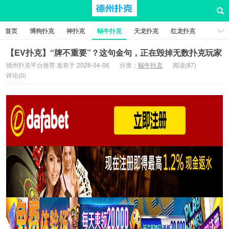
首页
博狗扑克
神扑克
蜗牛扑克
天龙扑克
红龙扑克
新葡京棋牌
红星扑克
扑克之星
比特币扑克
【EV扑克】“牌不重要”？这句金句，正在毁掉无数扑克玩家
德州扑克平台推荐 发布于 2026-04-06
分类：
蜗牛扑克
阅读(87)
评论(0)