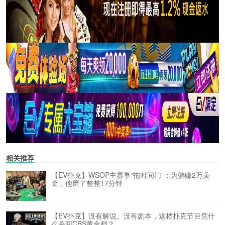
相关推荐
【EV扑克】WSOP主赛事“拖时间门”：为躺赚2万美
金，他磨了整整17分钟
【EV扑克】没有解说、没有剧本，这档扑克节目凭什
么杀回CBS黄金档？