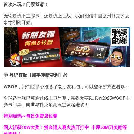
首次来玩？门票我请！
无论是线下主赛事，还是线上征战，我们相信中国德州扑克的故
事才刚刚开始。
🎁
登记领取【新手迎新福利】
🎁
WSOP
，我们也精心准备了老朋友礼包，可以登录游戏查看噢～
全球选手现已可通过线上卫星赛，赢得梦寐以求的2025WSOP主
赛事门票，向世界扑克最高殿堂发起进攻！
特别加码～每日免费席位赛
国人斩获
10W
大奖！
赏金猎人赛火热开打中 丰厚50M刀奖励等
你来战！