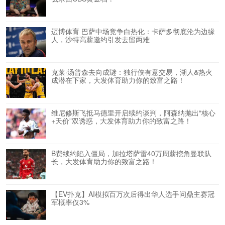
迈博体育 巴萨中场竞争白热化：卡萨多彻底沦为边缘
人，沙特高薪邀约引发去留两难
克莱·汤普森去向成谜：独行侠有意交易，湖人&热火
成潜在下家，大发体育助力你的致富之路！
维尼修斯飞抵马德里开启续约谈判，阿森纳抛出“核心
+天价”双诱惑，大发体育助力你的致富之路！
B费续约陷入僵局，加拉塔萨雷40万周薪挖角曼联队
长，大发体育助力你的致富之路！
【EV扑克】AI模拟百万次后得出华人选手问鼎主赛冠
军概率仅3%