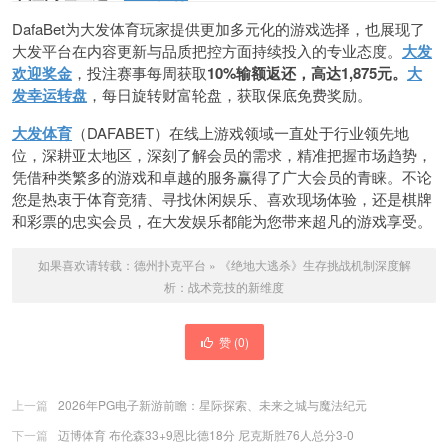
DafaBet
为大发体育玩家提供更加多元化的游戏选择，也展现了
大发平台在内容更新与品质把控方面持续投入的专业态度。
大发
欢迎奖金
，投注赛事每周获取
10%输额返还，高达1,875元。
大
发幸运转盘
，每日旋转财富轮盘，获取保底免费奖励。
大发体育
（DAFABET）在线上游戏领域一直处于行业领先地
位，深耕亚太地区，深刻了解会员的需求，精准把握市场趋势，
凭借种类繁多的游戏和卓越的服务赢得了广大会员的青睐。不论
您是热衷于体育竞猜、寻找休闲娱乐、喜欢现场体验，还是棋牌
和彩票的忠实会员，在大发娱乐都能为您带来超凡的游戏享受。
如果喜欢请转载：
德州扑克平台
»
《绝地大逃杀》生存挑战机制深度解
析：战术竞技的新维度
赞 (
0
)
上一篇
2026年PG电子新游前瞻：星际探索、未来之城与魔法纪元
下一篇
迈博体育 布伦森33+9恩比德18分 尼克斯胜76人总分3-0