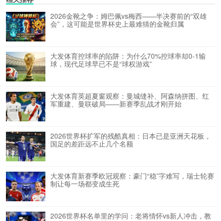
2026金靴之争：姆巴佩vs梅西——半决赛前的“双雄
会”，这可能是世界杯史上最难猜的金靴归属
大发体育控球率的陷阱：为什么70%控球率却0-1输
球，现代足球早已不是“球权游戏”
大发体育英超夏窗观察：曼城缝补、阿森纳拼图、红
军重建、曼联破局——新赛季乱战才刚开始
2026世界杯扩军的残酷真相：日本已是亚洲天花板，
国足的差距远不止几个名额
大发体育新赛季欧冠观察：豪门“稳”字难写，瑞士轮赛
制让每一场都变成生死
2026世界杯名单里的学问：老将情怀vs新人冲击，教