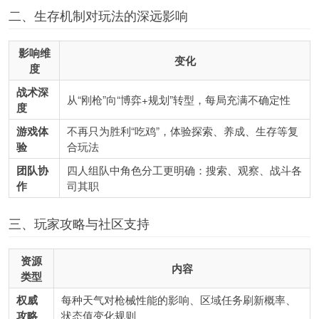
二、生存机制对玩法的深远影响
影响维
变化
度
战术深
从“刚枪”向“博弈+规划”转型，每局充满不确定性
度
游戏体
不再只为胜利“吃鸡”，体验探索、养成、生存等复
验
合玩法
团队协
四人组队中角色分工更明确：搜索、观察、战斗各
作
司其职
三、玩家攻略与社区支持
资源
内容
类型
权威
每种天气对枪械性能的影响、区域任务刷新概率、
攻略
状态值变化规则