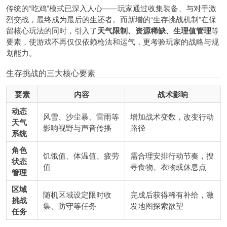
传统的“吃鸡”模式已深入人心——玩家通过收集装备、与对手激
烈交战，最终成为最后的生还者。而新增的“生存挑战机制”在保
留核心玩法的同时，引入了
天气限制、资源稀缺、生理值管理
等
要素，使游戏不再仅仅依赖枪法和运气，更考验玩家的战略与规
划能力。
生存挑战的三大核心要素
要素
内容
战术影响
动态
风雪、沙尘暴、雷雨等
增加战术变数，改变行动
天气
影响视野与声音传播
路径
系统
角色
饥饿值、体温值、疲劳
需合理安排行动节奏，搜
状态
值
寻食物、衣物或休息点
管理
区域
随机区域设定限时收
完成后获得稀有补给，激
挑战
集、防守等任务
发地图探索欲望
任务