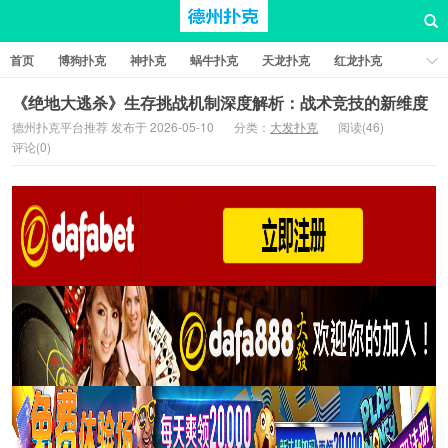
首页
博狗扑克
神扑克
蜗牛扑克
天龙扑克
红龙扑克
新葡京棋牌
红星扑克
扑克之星
比特币扑克
《绝地大逃杀》生存挑战机制深度解析：战术竞技的新维度
德州扑克平台推荐 发布于 2026-05-10
分类：
大发扑克
阅读(46)
评论(0)