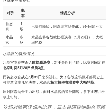
主/
对手
情况分析
客
伯恩
主
已提前降级，阿森纳主场作战，3分问题不大
利
场
水晶
客
水晶宫将备战欧协联决赛（5月28日），大概
宫
场
率轮换
水晶宫的特殊情况
水晶宫本赛季杀入
欧协联决赛
，对手是巴列卡诺，比赛时间定在
北京时间5月28日凌晨3点
。
而英超收官战在
5月31日
之前进行。为了备战这场俱乐部历史上
可能意义非凡的决赛，水晶宫
极大概率在联赛中大幅轮换
。
届时阿森纳全主力出战，面对水晶宫的替补阵容，拿下比赛几乎
板上钉钉。
这场对阵西汉姆的比赛，原本是阿森纳剩余赛程