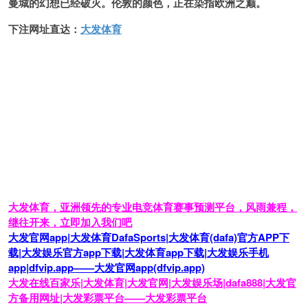
曼城的幻想已经破灭。
伦敦的颜色，正在染指欧洲之巅。
下注网址直达：
大发体育
大发体育，亚洲领先的专业电竞体育赛事预测平台，风雨兼程，
继往开来，立即加入我们吧
大发官网app|大发体育DafaSports|大发体育(dafa)官方APP下
载|大发娱乐官方app下载|大发体育app下载|大发娱乐手机
app|dfvip.app——大发官网app(dfvip.app)
大发在线百家乐|大发体育|大发官网|大发娱乐场|dafa888|大发官
方备用网址|大发彩票平台——大发彩票平台