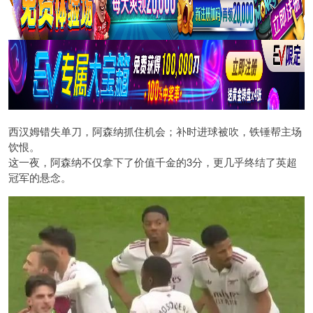
西汉姆错失单刀，阿森纳抓住机会；补时进球被吹，铁锤帮主场
饮恨。
这一夜，阿森纳不仅拿下了价值千金的3分，更几乎终结了英超
冠军的悬念。