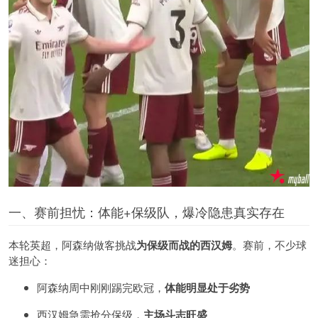
一、赛前担忧：体能+保级队，爆冷隐患真实存在
本轮英超，阿森纳做客挑战
为保级而战的西汉姆
。赛前，不少球
迷担心：
阿森纳周中刚刚踢完欧冠，
体能明显处于劣势
西汉姆急需抢分保级，
主场斗志旺盛