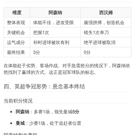
维度
阿森纳
西汉姆
整体表现
体能不佳，进攻受限
顽强拼搏，创造机会
关键机会
把握1次
错失1次单刀
运气成分
补时进球被吹有利
绝平进球被取消
最终结果
3分
0分
在体能处于劣势、客场作战、对手急需抢分的情况下，阿森纳依
然找到了赢球的方式。这正是冠军球队的标志。
四、英超争冠形势：悬念基本终结
当前积分情况
阿森纳
：多赛1场，领先曼城
5分
曼城
：少赛1场，处于追赶者位置
阿森纳剩余赛程