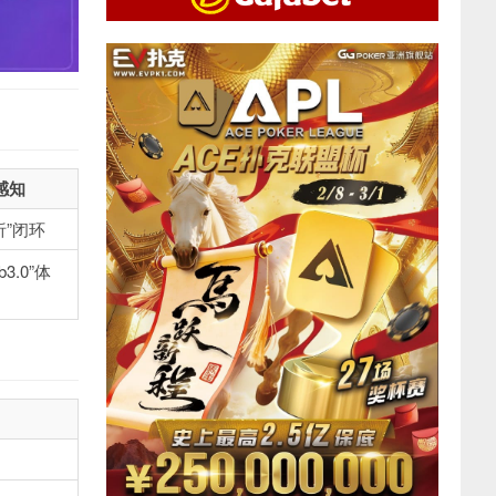
感知
析”闭环
3.0”体