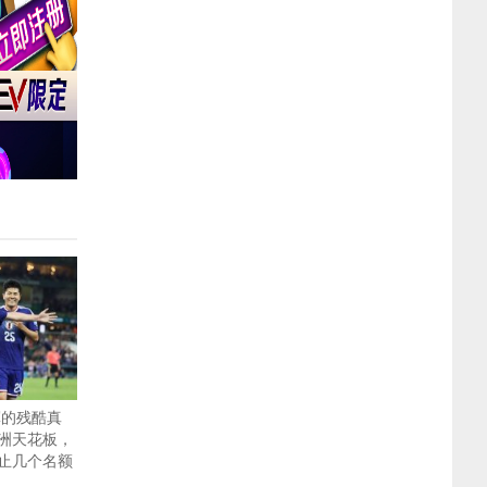
军的残酷真
洲天花板，
止几个名额