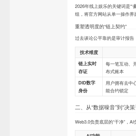
2026年线上娱乐的关键词是
“
组，将官方网站从单一操作界
重塑透明度的“链上契约”
过去谈论公平靠的是审计报告；
技术维度
链上实时
每一笔互动、
存证
布式账本
DID数字
用户拥有去中
身份
能合约锁定
二、从“数据噪音”到“决策
Web3.0负责底层的“干净”，A
AI功能