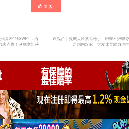
赞 (
0
)
“抚仙湖杯”到SWPT，西
观战台｜曼城大胜紧追枪手，巴黎不败即
战火点燃！马鹏龙斩获
击国内双冠，大发体育助力你