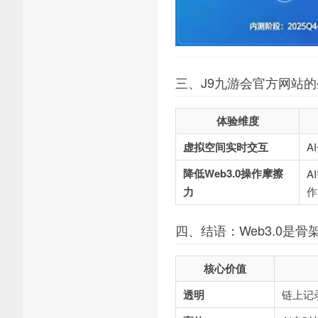
三、J9九游会官方网站
体验维度
虚拟空间实时交互
A
降低Web3.0操作摩擦
A
力
作
四、结语：Web3.0是骨
核心价值
透明
链上记