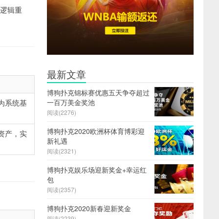
的逻辑重
最新文章
博狗扑克锦标赛优惠五天争夺超过
为系统基
一百万美金奖池
阅读(2276)
博狗扑克2020欧洲杯体育博彩迎
资产，实
新礼遇
阅读(2321)
博狗扑克娱乐场迎新奖金+幸运红
包
阅读(2357)
博狗扑克2020新春迎新奖金
阅读(2239)