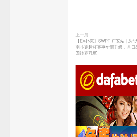
上一篇
【EV扑克】SWPT·广安站 | 从
南扑克标杆赛事华丽升级，首日
回馈赛冠军