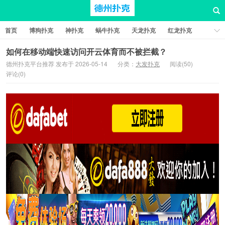
首页
博狗扑克
神扑克
蜗牛扑克
天龙扑克
红龙扑克
新葡京棋牌
红星扑克
扑克之星
比特币扑克
如何在移动端快速访问开云体育而不被拦截？
德州扑克平台推荐 发布于 2026-05-14
分类：
大发扑克
阅读(50)
评论(0)