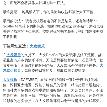
之，而绝不会将其作为长期的唯一打法。
最终提醒： 购奖模式下，你的风险与收益都被放大了百倍。
最后的心法： 玩老虎机最有趣的不仅是结果，还有等待那个
Scatter 符号落下的期待感。如果你把过程全部“买断”，游戏也就
失去了原本的博弈美感。控制好你的购奖频率，别让加速器变成
了收割机。
下注网址直达：
大发娱乐
在
大发娱乐
的支持下，大发DafaBet为大发玩家提供了流畅、舒
适且富有乐趣的娱乐环境。无论是想要短暂放松，还是寻找一款
节奏平衡、画面讨喜的休闲作品，大发娱乐APP都值得体验。
大
发幸运转盘
，每日旋转财富轮盘，获取保底免费奖励。
大发娱乐
（DAFABET）在线上游戏领域一直处于行业领先地
位，深耕亚太地区，深刻了解会员的需求，精准把握市场趋势，
凭借种类繁多的游戏和卓越的服务赢得了广大会员的青睐。不论
您是热衷于体育竞猜、寻找休闲娱乐、喜欢现场体验，还是棋牌
和彩票的忠实会员，在大发娱乐都能为您带来超凡的游戏享受。