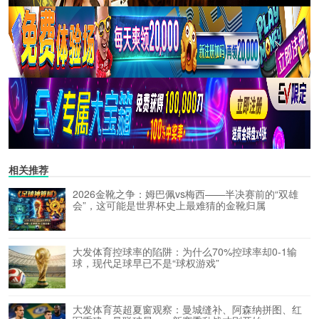
相关推荐
2026金靴之争：姆巴佩vs梅西——半决赛前的“双雄
会”，这可能是世界杯史上最难猜的金靴归属
大发体育控球率的陷阱：为什么70%控球率却0-1输
球，现代足球早已不是“球权游戏”
大发体育英超夏窗观察：曼城缝补、阿森纳拼图、红