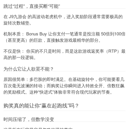
跳过“过程”，直接买断“可能”
在 J9九游会 的高波动老虎机中，进入奖励阶段通常需要极高的
旋转次数铺垫。
机制本质： Bonus Buy 让你支付一笔通常是投注额 50倍到100倍
（甚至更高）的巨款，直接触发游戏最精华的部分。
不仅是快： 你买的不只是时间，而是这款游戏返奖率（RTP）最
高的那一段逻辑。
为什么它让人欲罢不能？
原因很简单：多巴胺的即时满足。在基础旋转中，你可能要看几
百次毫无波澜的转动；而购奖让你瞬间进入特效全开、倍数狂飙
的奖励模式。这种“快进式”体验非常符合现代玩家的节奏。
购奖真的能让你“赢在起跑线”吗？
时间压缩了，但数学没变