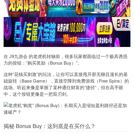
在 J9九游会 的老虎机转轴前，很多玩家都面临过一个极具诱惑
力的按钮：“购买奖励（Bonus Buy）”。
这种“花钱买刺激”的玩法，让你可以直接甩开那无聊且漫长的基
础旋转（Base Game），直接空降到免费游戏（Free Spins）的
战场。听起来像是掌握了某种通往财富的“捷径”，但在高手眼
中，这个按钮更像是一把双刃剑。
揭秘 Bonus Buy：这到底是在买什么？