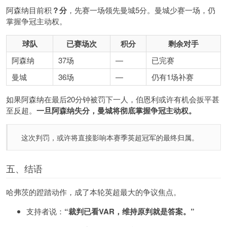
阿森纳目前积
？分
，先赛一场领先曼城5分。曼城少赛一场，仍
掌握争冠主动权。
球队
已赛场次
积分
剩余对手
阿森纳
37场
—
已完赛
曼城
36场
—
仍有1场补赛
如果阿森纳在最后20分钟被罚下一人，伯恩利或许有机会扳平甚
至反超。
一旦阿森纳失分，曼城将彻底掌握争冠主动权。
这次判罚，或许将直接影响本赛季英超冠军的最终归属。
五、结语
哈弗茨的蹬踏动作，成了本轮英超最大的争议焦点。
支持者说：
“裁判已看VAR，维持原判就是答案。”