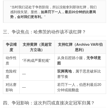
“当时我们还处于争胜阶段，所以没能拿到那张红牌，我们
感到很失望。显然，
如果罚下一人，最后20分钟的比赛局
势，会对我们更有利。
”
三、争议焦点：哈弗茨的动作该不该红牌？
争议维
支持黄牌（英超官
支持红牌（Archivo VAR/伯
度
方立场）
恩利）
动作性
从身后蹬踏小腿，
无争球意
“不构成严重犯规”
质
图
危险程
双脚离地
，属于恶意破坏比
—
度
赛节奏
对比赛
若罚下一人，伯恩利最后20
—
影响
分钟或能翻盘
四、争冠影响：这次判罚或直接决定冠军归属？