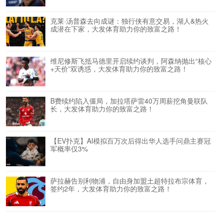
克莱·汤普森去向成谜：独行侠有意交易，湖人&热火
成潜在下家，大发体育助力你的致富之路！
维尼修斯飞抵马德里开启续约谈判，阿森纳抛出“核心
+天价”双诱惑，大发体育助力你的致富之路！
B费续约陷入僵局，加拉塔萨雷40万周薪挖角曼联队
长，大发体育助力你的致富之路！
【EV扑克】AI模拟百万次后得出华人选手问鼎主赛冠
军概率仅3%
萨拉赫告别利物浦，自由身加盟土超特拉布宗体育，
签约2年，大发体育助力你的致富之路！