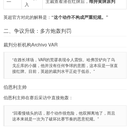
—
主裁查看潜在红牌后，
维持黄牌原判
入
英超官方对此的解释是：
“这个动作不构成严重犯规。”
二、争议升级：多方炮轰判罚
裁判分析机构Archivo VAR
“在酋长球场，VAR的荒谬表现令人震惊。哈弗茨铲向了乌
戈丘库的小腿，他并没有任何争球的意图，这本应是一张直
接红牌。目前，英超的裁判水平正处于低谷。”
伯恩利主帅
伯恩利主帅在赛后采访中直接炮轰：
“回看慢镜头的话，那个动作很危险，他双脚离地了，而且
这本来就是一次为了破坏比赛节奏的恶意犯规。”