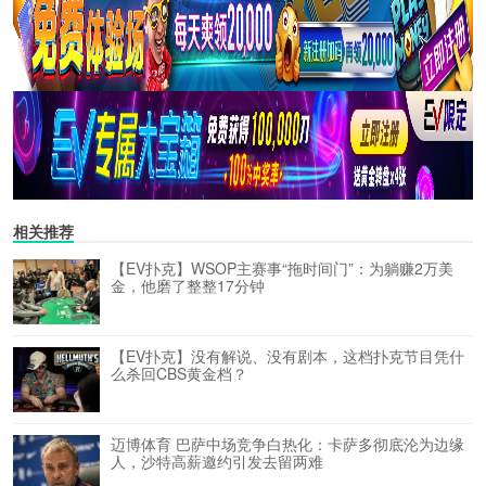
相关推荐
【EV扑克】WSOP主赛事“拖时间门”：为躺赚2万美
金，他磨了整整17分钟
【EV扑克】没有解说、没有剧本，这档扑克节目凭什
么杀回CBS黄金档？
迈博体育 巴萨中场竞争白热化：卡萨多彻底沦为边缘
人，沙特高薪邀约引发去留两难