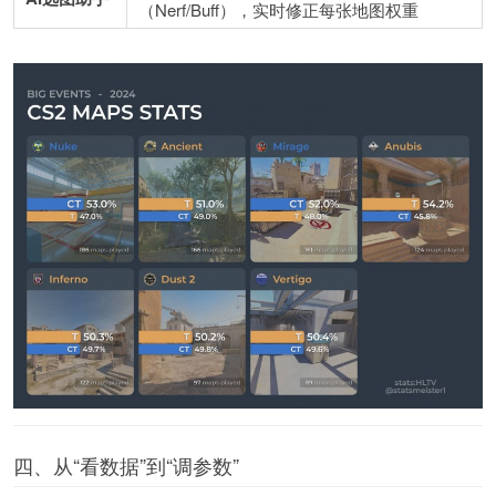
（Nerf/Buff），实时修正每张地图权重
四、从“看数据”到“调参数”