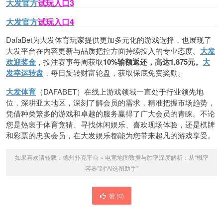
大发官
方
试玩入口3
大发官
方
试玩入口4
DafaBet
为大发体育玩家提供更加多元化的游戏选择，也展现了
大发平台在内容更新与品质把控方面持续投入的专业态度。
大发
欢迎奖金
，投注赛事每周获取
10%输额返还，高达1,875元。
大
发幸运转盘
，每日旋转财富轮盘，获取保底免费奖励。
大发体育
（DAFABET）在线上游戏领域一直处于行业领先地
位，深耕亚太地区，深刻了解会员的需求，精准把握市场趋势，
凭借种类繁多的游戏和卓越的服务赢得了广大会员的青睐。不论
您是热衷于体育竞猜、寻找休闲娱乐、喜欢现场体验，还是棋牌
和彩票的忠实会员，在大发娱乐都能为您带来超凡的游戏享受。
如果喜欢请转载：
德州扑克平台
»
电竞地图数据与胜率深度解析：从“概率
容器”到“AI选图助手”
赞 (
0
)