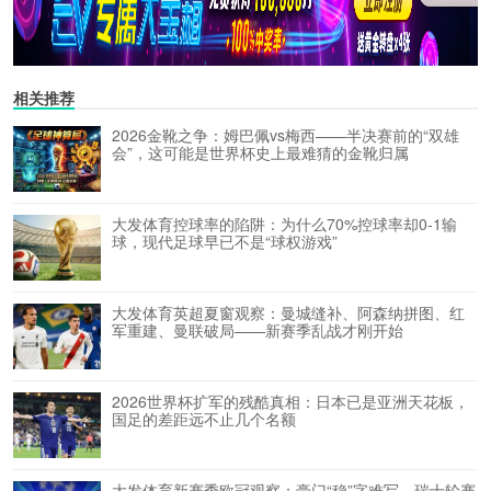
相关推荐
2026金靴之争：姆巴佩vs梅西——半决赛前的“双雄
会”，这可能是世界杯史上最难猜的金靴归属
大发体育控球率的陷阱：为什么70%控球率却0-1输
球，现代足球早已不是“球权游戏”
大发体育英超夏窗观察：曼城缝补、阿森纳拼图、红
军重建、曼联破局——新赛季乱战才刚开始
2026世界杯扩军的残酷真相：日本已是亚洲天花板，
国足的差距远不止几个名额
大发体育新赛季欧冠观察：豪门“稳”字难写，瑞士轮赛