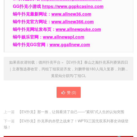
GG扑克小游戏
https://www.ggpkcasino.com
蜗牛扑克最新网址：
www.allnew36.com
蜗牛扑克官方网址：
www.allnew366.com
蜗牛扑克网址发布页：
www.allnewpuke.com
蜗牛娱乐官网：
www.allnewapl.com
蜗牛扑克GG官网：
www.ggallnew.com
如果喜欢请转载：
德州扑克平台
»
【EV扑克】泰山之巅扑克系列赛第四日
｜主赛预选赛收官，丙组丁组双箭齐发，刘鹏带领180人闯入复赛，刘鹏，
黄星灿分获丙/丁组CL
赞 (
0
)
上一篇
【EV扑克】那一推，让我看清了自己——“紧弱”式人生的认知突围
下一篇
【EV扑克】扑克界的赤壁之战来了！WPTG三国无双系列赛史诗级登
场！