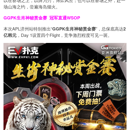
以在赛场之上，以牌为刃，博弈风云；也可以在赛场之外，赴一
场山海之约，尝遍海岛烟火。
GGPK生肖神秘赏金赛
冠军直通WSOP
本次APL济州站特别推出“
GGPK
生肖神秘赏金赛
”，总保底高达
2
亿韩元
，Day 1设置四个Flight，竞争激烈程度可见一斑。