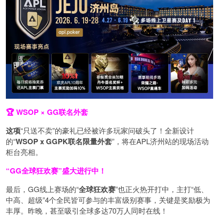
🏆 WSOP × GG联名外套
这项
“只送不卖”的豪礼已经被许多玩家问破头了！全新设计
的“
WSOP x GGPK
联名限量外套
”，将在APL济州站的现场活动
柜台亮相。
“GG全球狂欢赛”盛大进行中！
最后，GG线上赛场的“
全球狂欢赛
”也正火热开打中，主打“低、
中高、超级”4个全民皆可参与的丰富级别赛事，关键是奖励极为
丰厚。
昨晚，甚至吸引全球多达70万人同时在线！