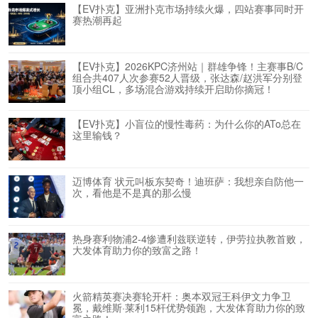
【EV扑克】亚洲扑克市场持续火爆，四站赛事同时开
赛热潮再起
【EV扑克】2026KPC济州站｜群雄争锋！主赛事B/C
组合共407人次参赛52人晋级，张达森/赵洪军分别登
顶小组CL，多场混合游戏持续开启助你摘冠！
【EV扑克】小盲位的慢性毒药：为什么你的ATo总在
这里输钱？
迈博体育 状元叫板东契奇！迪班萨：我想亲自防他一
次，看他是不是真的那么慢
热身赛利物浦2-4惨遭利兹联逆转，伊劳拉执教首败，
大发体育助力你的致富之路！
火箭精英赛决赛轮开杆：奥本双冠王科伊文力争卫
冕，戴维斯·莱利15杆优势领跑，大发体育助力你的致