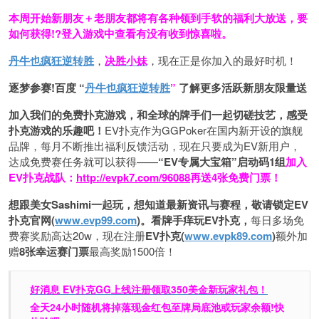
本周开始新朋友＋老朋友都将有各种领到手软的福利大放送，要
如何获得!?登入游戏中查看有没有收到惊喜啦。
丹牛也疯狂逆转胜
，
决胜小妹
，现在正是你加入的最好时机！
逐梦参赛!百度 “
丹牛也疯狂逆转胜
”
了解更多
活跃新朋友限量送
加入我们的免费扑克游戏，和全球的牌手们一起切磋技艺，感受
扑克游戏的乐趣吧！
EV扑克作为GGPoker在国内新开设的旗舰
品牌，每月不断推出福利反馈活动，现在只要成为EV新用户，
达成免费赛任务就可以获得——
“EV专属大宝箱”启动码1组
加入
EV扑克战队：
http://evpk7.com/96088
再送4张免费门票！
想跟美女Sashimi一起玩，
想知道最新资讯与赛程，
敬请锁定EV
扑克官网(
www.evp99.com
)。
看牌手痒玩EV扑克，
每日多场免
费赛奖励高达20w，现在注册
EV扑克(
www.evpk89.com
)
额外加
赠
8张幸运赛门票
最高奖励1500倍！
好消息 EV扑克GG上线注册领取350美金新玩家礼包！
全天24小时随机将掉落现金红包至牌局底池或玩家余额!快