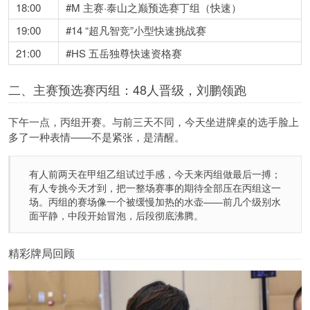
18:00
#M 主赛·泰山之巅预选赛丁组（快速）
19:00
#14 “超凡智竞”小型快速挑战赛
21:00
#HS 五岳独尊快速资格赛
二、主赛预选赛丙组：48人晋级，刘鹏领跑
下午一点，丙组开赛。与前三天不同，今天坐进牌桌的选手脸上
多了一种表情——不是紧张，是清醒。
有人前两天在甲组乙组试过手感，今天来丙组做最后一搏；
有人专挑今天才到，把一整场赛事的期待全部压在丙组这一
场。丙组的赛场像一个被缓慢加热的水壶——前几个级别水
面平静，中段开始冒泡，后段彻底沸腾。
精彩牌局回顾