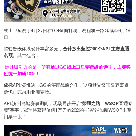
线上卫星赛于4月27日在GG全面打响，赛程将一路延续至6月19
日。
整套晋级体系设计丰富多元，
合计放出
超过200个
APL主赛直通
名额
。其中包含：
最具吸引力的是：
所有通过
GG
线上卫星赛晋级的选手，主赛奖
励统一加码
10%
！
依托
APL济州站与GG的深度战略合作，这项世界级顶级赛事资
源也正式落地亚洲赛场。
APL济州岛站赛事期间，现场同步开启“
荣耀之路
—WSOP
直通专
场
”赛事，冠军将获得价值1万刀的2026年拉斯维加斯WSOP主赛
门票一张！