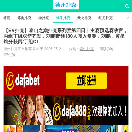
首页
博狗扑克
神扑克
蜗牛扑克
天龙扑克
红龙扑克
新葡京棋牌
红星扑克
扑克之星
比特币扑克
【EV扑克】泰山之巅扑克系列赛第四日｜主赛预选赛收官，
丙组丁组双箭齐发，刘鹏带领180人闯入复赛，刘鹏，黄星
灿分获丙/丁组CL
德州扑克平台推荐 发布于 2026-05-21
分类：
蜗牛扑克
阅读(39)
评论(0)