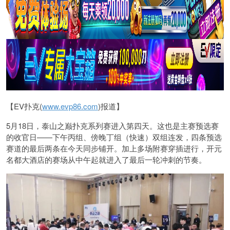
【EV扑克(
www.evp86.com
)报道】
5月18日，泰山之巅扑克系列赛进入第四天。这也是主赛预选赛
的收官日——下午丙组、傍晚丁组（快速）双组连发，四条预选
赛道的最后两条在今天同步铺开。加上多场附赛穿插进行，开元
名都大酒店的赛场从中午起就进入了最后一轮冲刺的节奏。