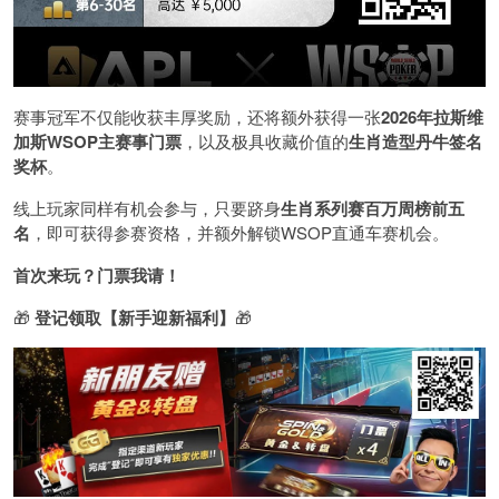
赛事冠军不仅能收获丰厚奖励，还将额外获得一张
2026
年拉斯维
加斯
WSOP
主赛事门票
，以及极具收藏价值的
生肖造型丹牛签名
奖杯
。
线上玩家同样有机会参与，只要跻身
生肖系列赛百万周榜前五
名
，即可获得参赛资格，并额外解锁WSOP直通车赛机会。
首次来玩？门票我请！
🎁
登记领取【新手迎新福利】
🎁