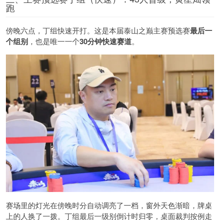
跑
傍晚六点，丁组快速开打。这是本届泰山之巅主赛预选赛
最后一
个组别
，也是唯一一个
30分钟快速赛道
。
赛场里的灯光在傍晚时分自动调亮了一档，窗外天色渐暗，牌桌
上的人换了一拨。丁组最后一级别倒计时归零，桌面裁判按例走