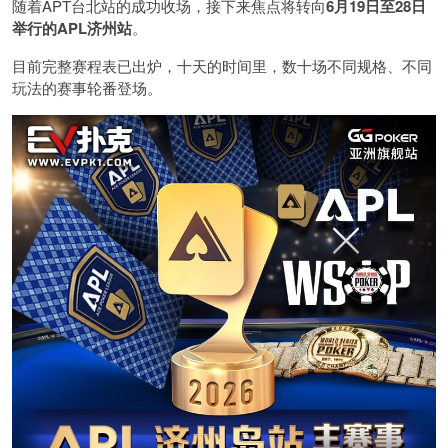
随着APT台北站的成功收场，接下来焦点将转向
6
月
19
日至
28
日
举行的
APL
济州站
。
目前完整赛程表已出炉，十天的时间里，数十场不同规格、不同
玩法的赛事轮番登场。