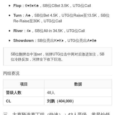
Flop
：6♥️8♦️K♣️，SB位CBet 3.5K，UTG位Call
Turn
：A♣️，SB位Bet 4.5K，UTG位Raise至13.5K，SB位
Re-Raise至30K，UTG位Call
River
：4♦️，SB位All-in 34.5K，UTG位Call
Showdown
：SB位亮出K♥️K♦️，UTG位亮出A♥️8♣️
SB位翻牌击中顶set，转牌UTG位击中两对后激进加注，SB
位冷静反加，河牌全下收下巨池。
丙组赛况
项目
数据
晋级人数
48人
CL
刘鹏（404,000）
三、主赛预选赛丁组（快速）：43人晋级，黄星灿领