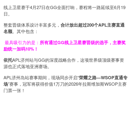
线上卫星赛于4月27日在GG全面打响，赛程将一路延续至6月19
日。
整套晋级体系设计丰富多元，
合计放出
超过200个
APL主赛直通
名额
。其中包含：
最具吸引力的是：
所有通过
GG
线上卫星赛晋级的选手，主赛奖
励统一加码
10%
！
依托
APL济州站与GG的深度战略合作，这项世界级顶级赛事资
源也正式落地亚洲赛场。
APL济州岛站赛事期间，现场同步开启“
荣耀之路
—WSOP
直通专
场
”赛事，冠军将获得价值1万刀的2026年拉斯维加斯WSOP主赛
门票一张！