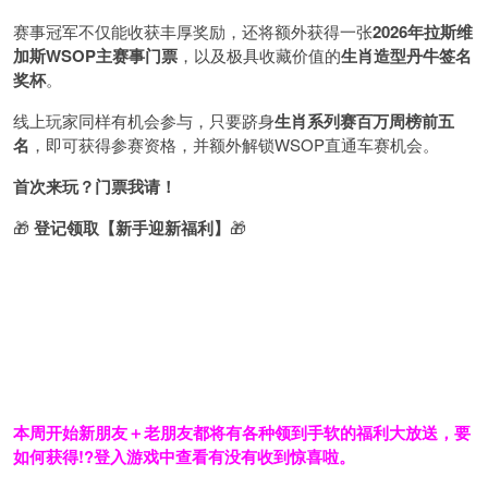
赛事冠军不仅能收获丰厚奖励，还将额外获得一张
2026
年拉斯维
加斯
WSOP
主赛事门票
，以及极具收藏价值的
生肖造型丹牛签名
奖杯
。
线上玩家同样有机会参与，只要跻身
生肖系列赛百万周榜前五
名
，即可获得参赛资格，并额外解锁WSOP直通车赛机会。
首次来玩？门票我请！
🎁
登记领取【新手迎新福利】
🎁
本周开始新朋友＋老朋友都将有各种领到手软的福利大放送，要
如何获得!?登入游戏中查看有没有收到惊喜啦。