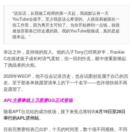
“说实话，从我做工程师的第一天起，我就默认有一天
YouTube会接手。至少我是这么希望的。人很容易被困在一
份工作里，因为离开太可怕了。当你开始挣到一点钱，就很
难放弃那条已经走通的路。我的YouTube能做成，真的是超
级幸运。”
幸运之外，是持续的投入。他的儿子Tony已经两岁半，Frankie
C在描述孩子成长时语气柔软，但一回到扑克，眼中便重新燃起
了挑战者的火焰。
2026年WSOP，他不仅会记录历史，也在试图创造属于自己的历
史。至于那条单挑愿望清单上的下一个名字——也许很快就不再
是愿望了。
APL主赛事线上卫星赛
GG正式登场
随着APT台北站的成功收场，接下来焦点将转向
6
月
19
日至
28
日
举行的
APL
济州站
。
目前完整赛程表已出炉，十天的时间里，数十场不同规格、不同