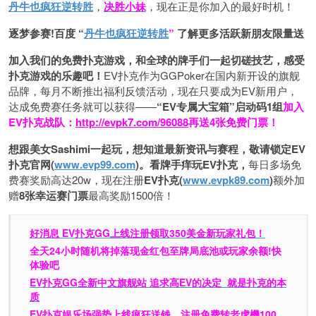
丹牛也疯狂逆转胜
，
决胜小妹
，现在正是你加入的最好时机！
逐梦参赛!百度 “
丹牛也疯狂逆转胜
”
了解更多
活跃新朋友限量送
加入我们的免费扑克游戏，和全球的牌手们一起切磋技艺，感受
扑克游戏的乐趣吧！
EV扑克作为GGPoker在国内新开设的旗舰
品牌，每月不断推出福利反馈活动，现在只要成为EV新用户，
达成免费赛任务就可以获得——
“EV专属大宝箱”启动码1组
加入
EV扑克战队：
http://evpk7.com/96088
再送4张免费门票！
想跟美女Sashimi一起玩，
想知道最新资讯与赛程，
敬请锁定EV
扑克官网(
www.evp99.com
)。
看牌手痒玩EV扑克，
每日多场免
费赛奖励高达20w，现在注册
EV扑克(
www.evpk89.com
)
额外加
赠
8张幸运赛门票
最高奖励1500倍！
好消息 EV扑克GG上线注册领取350美金新玩家礼包！
全天24小时随机将掉落现金红包至牌局底池或玩家余额!快
体验吧
EV扑克GG
全新中文旗舰站
追求高EV
的决定
就是扑克的本
质
EV扑克娱乐场强势上线疯狂送钱，注册免费转老虎機100