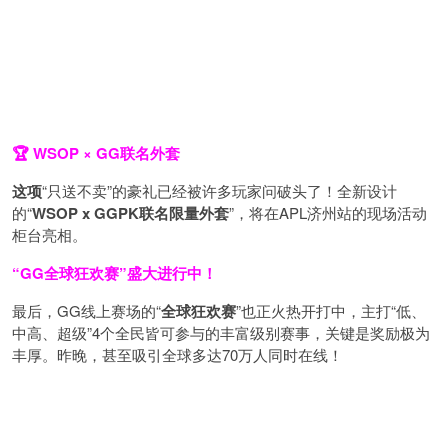
🏆 WSOP × GG联名外套
这项
“只送不卖”的豪礼已经被许多玩家问破头了！全新设计
的“
WSOP x GGPK
联名限量外套
”，将在APL济州站的现场活动
柜台亮相。
“GG全球狂欢赛”盛大进行中！
最后，GG线上赛场的“
全球狂欢赛
”也正火热开打中，主打“低、
中高、超级”4个全民皆可参与的丰富级别赛事，关键是奖励极为
丰厚。
昨晚，甚至吸引全球多达70万人同时在线！