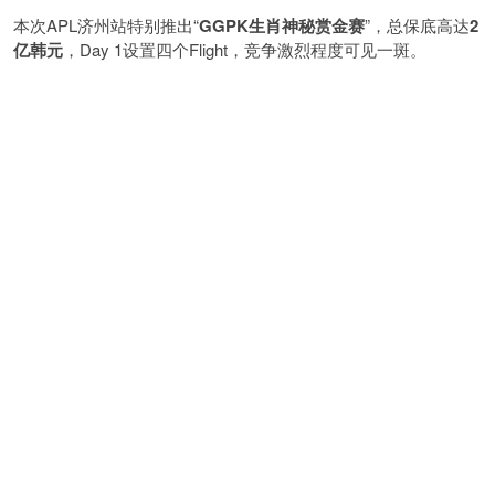
本次APL济州站特别推出“
GGPK
生肖神秘赏金赛
”，总保底高达
2
亿韩元
，Day 1设置四个Flight，竞争激烈程度可见一斑。