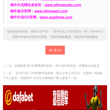
蜗牛扑克网址发布页：
www.allnewpuke.com
蜗牛娱乐官网：
www.allnewapl.com
蜗牛扑克GG官网：
www.ggallnew.com
如果喜欢请转载：
德州扑克平台
»
【EV扑克】200万美元一局！Frankie C
揭秘与Kabrhel的世纪单挑：“他觉得他能赢我，我也觉得我能赢他
赞 (
0
)
上一篇
迈博体育 25-26赛季德甲收官：拜仁创纪录登顶，升降级尘埃落定
下一篇
【EV扑克】CPG®横琴选拔赛｜新王之争正式开启！主赛第一轮A组
774人参战，许国伟47.15万记分牌领衔186人挺进下一轮