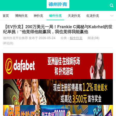
首页
博狗扑克
神扑克
蜗牛扑克
天龙扑克
红龙扑克
新葡京棋牌
红星扑克
扑克之星
比特币扑克
【EV扑克】200万美元一局！Frankie C揭秘与Kabrhel的世
纪单挑：“他觉得他能赢我，我也觉得我能赢他
德州扑克平台推荐 发布于 2026-05-24
分类：
蜗牛扑克
阅读(38)
评论(0)