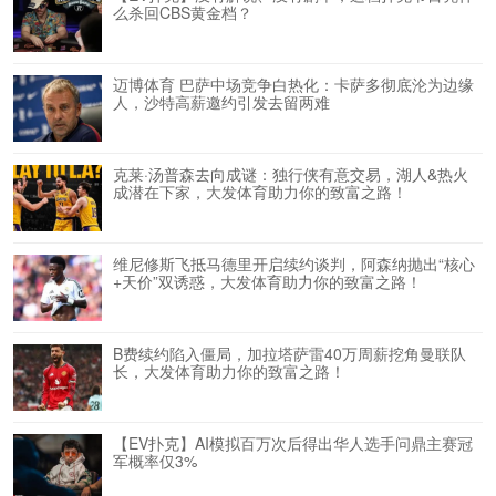
么杀回CBS黄金档？
迈博体育 巴萨中场竞争白热化：卡萨多彻底沦为边缘
人，沙特高薪邀约引发去留两难
克莱·汤普森去向成谜：独行侠有意交易，湖人&热火
成潜在下家，大发体育助力你的致富之路！
维尼修斯飞抵马德里开启续约谈判，阿森纳抛出“核心
+天价”双诱惑，大发体育助力你的致富之路！
B费续约陷入僵局，加拉塔萨雷40万周薪挖角曼联队
长，大发体育助力你的致富之路！
【EV扑克】AI模拟百万次后得出华人选手问鼎主赛冠
军概率仅3%