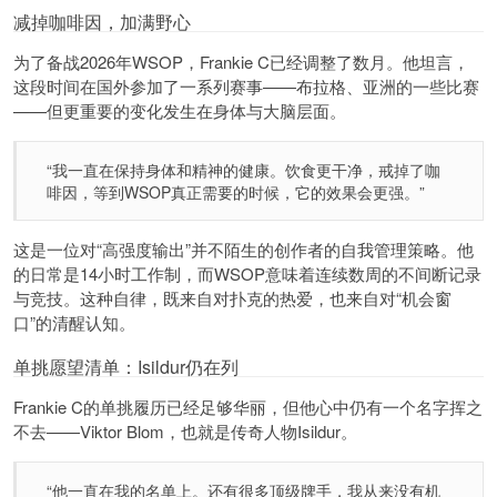
减掉咖啡因，加满野心
为了备战2026年WSOP，Frankie C已经调整了数月。他坦言，
这段时间在国外参加了一系列赛事——布拉格、亚洲的一些比赛
——但更重要的变化发生在身体与大脑层面。
“我一直在保持身体和精神的健康。饮食更干净，戒掉了咖
啡因，等到WSOP真正需要的时候，它的效果会更强。”
这是一位对“高强度输出”并不陌生的创作者的自我管理策略。他
的日常是14小时工作制，而WSOP意味着连续数周的不间断记录
与竞技。这种自律，既来自对扑克的热爱，也来自对“机会窗
口”的清醒认知。
单挑愿望清单：Isildur仍在列
Frankie C的单挑履历已经足够华丽，但他心中仍有一个名字挥之
不去——Viktor Blom，也就是传奇人物Isildur。
“他一直在我的名单上。还有很多顶级牌手，我从来没有机