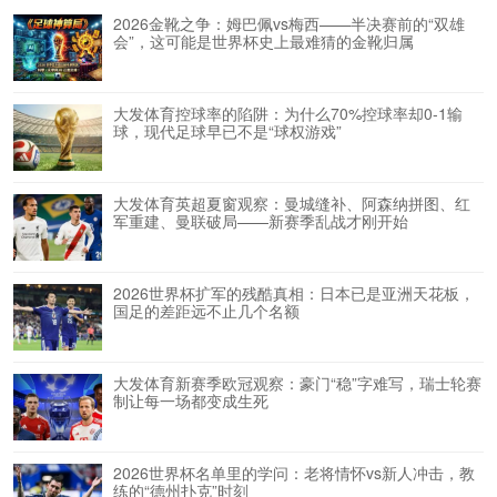
2026金靴之争：姆巴佩vs梅西——半决赛前的“双雄
会”，这可能是世界杯史上最难猜的金靴归属
大发体育控球率的陷阱：为什么70%控球率却0-1输
球，现代足球早已不是“球权游戏”
大发体育英超夏窗观察：曼城缝补、阿森纳拼图、红
军重建、曼联破局——新赛季乱战才刚开始
2026世界杯扩军的残酷真相：日本已是亚洲天花板，
国足的差距远不止几个名额
大发体育新赛季欧冠观察：豪门“稳”字难写，瑞士轮赛
制让每一场都变成生死
2026世界杯名单里的学问：老将情怀vs新人冲击，教
练的“德州扑克”时刻