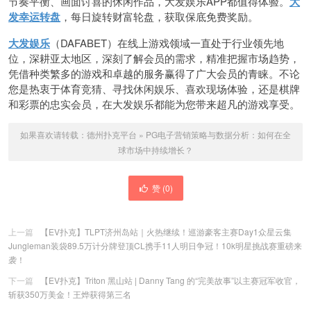
节奏平衡、画面讨喜的休闲作品，大发娱乐APP都值得体验。
大
发幸运转盘
，每日旋转财富轮盘，获取保底免费奖励。
大发娱乐
（DAFABET）在线上游戏领域一直处于行业领先地
位，深耕亚太地区，深刻了解会员的需求，精准把握市场趋势，
凭借种类繁多的游戏和卓越的服务赢得了广大会员的青睐。不论
您是热衷于体育竞猜、寻找休闲娱乐、喜欢现场体验，还是棋牌
和彩票的忠实会员，在大发娱乐都能为您带来超凡的游戏享受。
如果喜欢请转载：
德州扑克平台
»
PG电子营销策略与数据分析：如何在全
球市场中持续增长？
赞 (
0
)
上一篇
【EV扑克】TLPT济州岛站｜火热继续！巡游豪客主赛Day1众星云集
Jungleman装袋89.5万计分牌登顶CL携手11人明日争冠！10k明星挑战赛重磅来
袭！
下一篇
【EV扑克】Triton 黑山站 | Danny Tang 的“完美故事”以主赛冠军收官，
斩获350万美金！王烨获得第三名