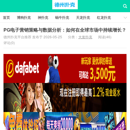
首页
博狗扑克
神扑克
蜗牛扑克
天龙扑克
红龙扑克
新葡京棋牌
红星扑克
扑克之星
比特币扑克
PG电子营销策略与数据分析：如何在全球市场中持续增长？
德州扑克平台推荐 发布于 2026-05-25
分类：
大发扑克
阅读(46)
评论(0)