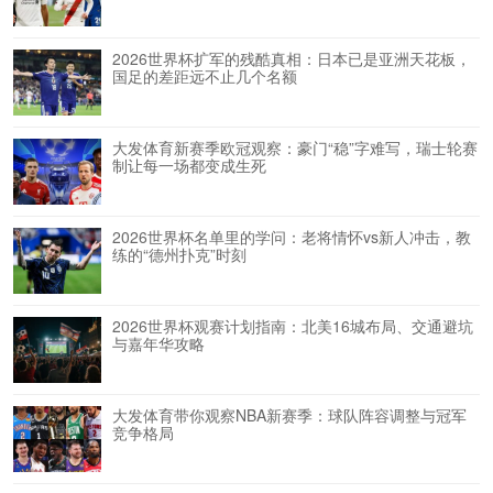
2026世界杯扩军的残酷真相：日本已是亚洲天花板，
国足的差距远不止几个名额
大发体育新赛季欧冠观察：豪门“稳”字难写，瑞士轮赛
制让每一场都变成生死
2026世界杯名单里的学问：老将情怀vs新人冲击，教
练的“德州扑克”时刻
2026世界杯观赛计划指南：北美16城布局、交通避坑
与嘉年华攻略
大发体育带你观察NBA新赛季：球队阵容调整与冠军
竞争格局