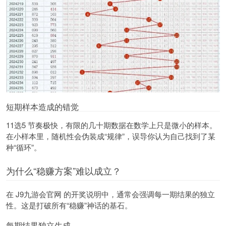
短期样本造成的错觉
11选5 节奏极快，有限的几十期数据在数学上只是微小的样本。
在小样本里，随机性会伪装成“规律”，误导你认为自己找到了某
种“循环”。
为什么“稳赚方案”难以成立？
在 J9九游会官网 的开奖说明中，通常会强调每一期结果的独立
性。这是打破所有“稳赚”神话的基石。
每期结果独立生成