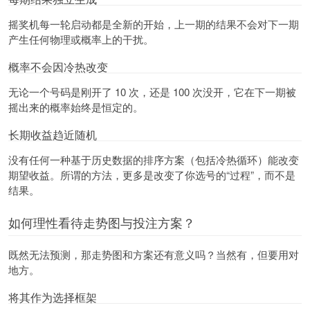
摇奖机每一轮启动都是全新的开始，上一期的结果不会对下一期
产生任何物理或概率上的干扰。
概率不会因冷热改变
无论一个号码是刚开了 10 次，还是 100 次没开，它在下一期被
摇出来的概率始终是恒定的。
长期收益趋近随机
没有任何一种基于历史数据的排序方案（包括冷热循环）能改变
期望收益。所谓的方法，更多是改变了你选号的“过程”，而不是
结果。
如何理性看待走势图与投注方案？
既然无法预测，那走势图和方案还有意义吗？当然有，但要用对
地方。
将其作为选择框架