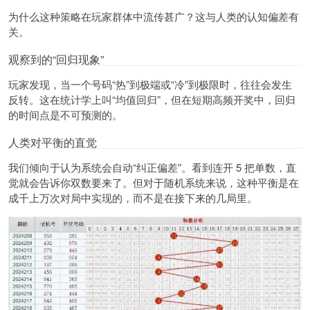
为什么这种策略在玩家群体中流传甚广？这与人类的认知偏差有
关。
观察到的“回归现象”
玩家发现，当一个号码“热”到极端或“冷”到极限时，往往会发生
反转。这在统计学上叫“均值回归”，但在短期高频开奖中，回归
的时间点是不可预测的。
人类对平衡的直觉
我们倾向于认为系统会自动“纠正偏差”。看到连开 5 把单数，直
觉就会告诉你双数要来了。但对于随机系统来说，这种平衡是在
成千上万次对局中实现的，而不是在接下来的几局里。