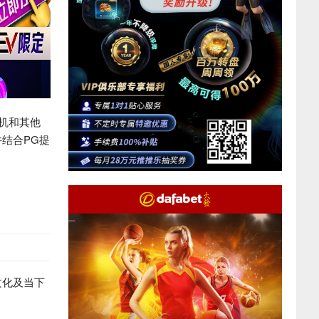
虎机和其他
结合PG提
文化及当下