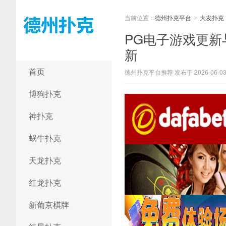
当前位置：
德州扑克平台
大发扑克
>
PG电子游戏更
新
德州扑克平台
首页
德州扑克平台推荐 发布于 2026-06-0
博狗扑克
神扑克
蜗牛扑克
天龙扑克
红龙扑克
新葡京棋牌