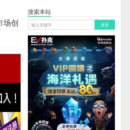
搜索本站
市场创