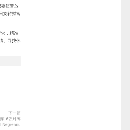
想要短暂放
日旋转财富
需求，精准
猜、寻找休
下一篇
单挑赛16强对阵
Negreanu