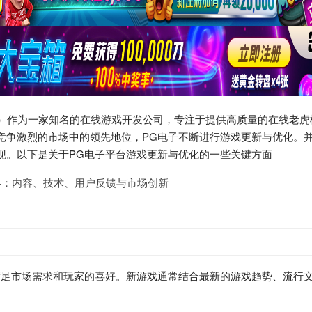
es Soft）作为一家知名的在线游戏开发公司，专注于提供高质量的在线老
竞争激烈的市场中的领先地位，PG电子不断进行游戏更新与优化。并
现。以下是关于PG电子平台游戏更新与优化的一些关键方面
满足市场需求和玩家的喜好。新游戏通常结合最新的游戏趋势、流行