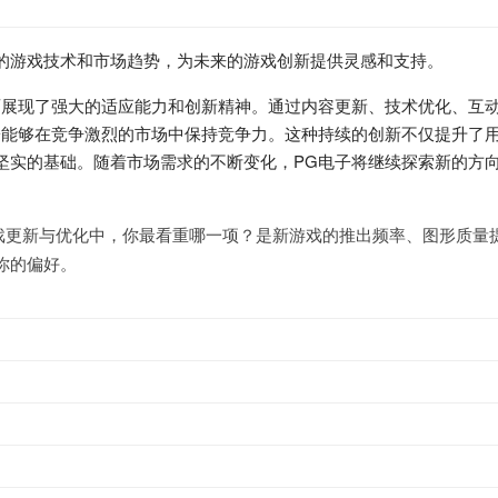
的游戏技术和市场趋势，为未来的游戏创新提供灵感和支持。
面展现了强大的适应能力和创新精神。通过内容更新、技术优化、互
子能够在竞争激烈的市场中保持竞争力。这种持续的创新不仅提升了
坚实的基础。随着市场需求的不断变化，PG电子将继续探索新的方
戏更新与优化中，你最看重哪一项？是新游戏的推出频率、图形质量
你的偏好。