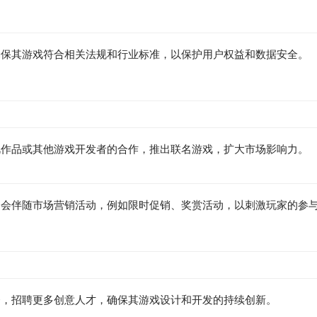
确保其游戏符合相关法规和行业标准，以保护用户权益和数据安全。
视作品或其他游戏开发者的合作，推出联名游戏，扩大市场影响力。
常会伴随市场营销活动，例如限时促销、奖赏活动，以刺激玩家的参
资，招聘更多创意人才，确保其游戏设计和开发的持续创新。