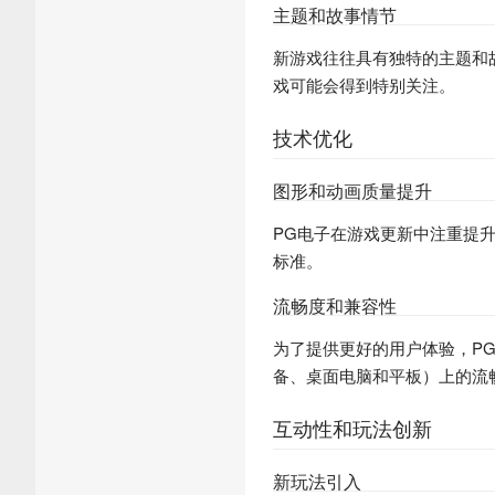
主题和故事情节
新游戏往往具有独特的主题和
戏可能会得到特别关注。
技术优化
图形和动画质量提升
PG电子在游戏更新中注重提
标准。
流畅度和兼容性
为了提供更好的用户体验，P
备、桌面电脑和平板）上的流
互动性和玩法创新
新玩法引入