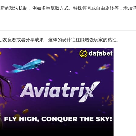
入新的玩法机制，例如多重赢取方式、特殊符号或自由旋转等，增加
朋友竞赛或者分享成果，这样的设计往往能增强玩家的粘性。