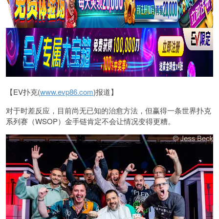
【EV扑克(
www.evp86.com
)报道】
对于时差反应，目前尚无已知的治愈方法，但赢得一条世界扑克
系列赛（WSOP）金手链肯定不会让情况变得更糟。