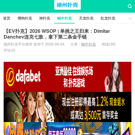
首页
博狗扑克
神扑克
蜗牛扑克
天龙扑克
红龙扑克
新葡京棋牌
红星扑克
扑克之星
比特币扑克
【EV扑克】2026 WSOP | 单挑之王归来：Dimitar
Danchev连克七敌，拿下第二条金手链
德州扑克平台推荐 发布于 2026-06-04
分类：
蜗牛扑克
阅读(38)
评论(0)