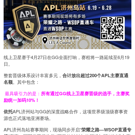
线上卫星赛于4月27日在GG全面打响，赛程将一路延续至6月19
日。
整套晋级体系设计丰富多元，
合计放出
超过200个
APL主赛直通
名额
。其中包含：
最具吸引力的是：
所有通过
GG
线上卫星赛晋级的选手，主赛奖
励统一加码
10%
！
依托
APL济州站与GG的深度战略合作，这项世界级顶级赛事资
源也正式落地亚洲赛场。
APL济州岛站赛事期间，现场同步开启“
荣耀之路
—WSOP
直通专