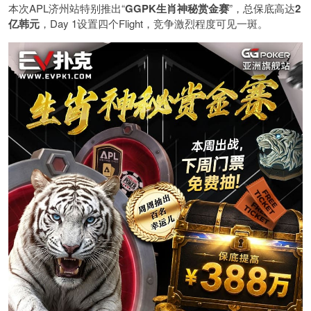
本次APL济州站特别推出“
GGPK
生肖神秘赏金赛
”，总保底高达
2
亿韩元
，Day 1设置四个Flight，竞争激烈程度可见一斑。