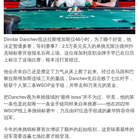
Dimitar Danchev抵达拉斯维加斯仅48小时，为了睡个好觉，他
决定暂缓参赛，等到赛事7：2.5万美元买入的单挑无限注德州扑
克锦标赛开放报名后再上场。这位保加利亚职业牌手早已在日历
上标注了这场比赛，根本没打算错过。
他会庆幸自己还是攒足了力气从床上爬了起来。经过在马蹄和巴
黎拉斯维加斯连续三天的鏖战，Danchev先后击败了七位对手，
斩获个人第二条WSOP金手链，并带走80万美元的奖金。
把Danchev视为单挑领域的“最终 boss”并不为过。毕竟，他的第
一条也是此前唯一一条金手链同样来自单挑赛——他在2022年
WSOP线上单挑锦标赛中，力压由97位选手组成的豪华阵容夺得
冠军。
今年的单挑锦标赛首次增设了额外的起始组别，这意味着最终的
冠军需要连赢七场比赛才能登顶。