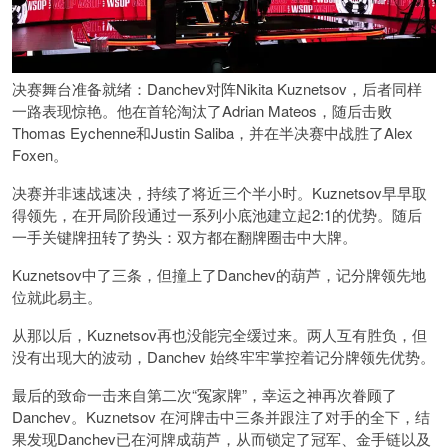
决赛舞台准备就绪：Danchev对阵Nikita Kuznetsov，后者同样
一路表现惊艳。他在首轮淘汰了Adrian Mateos，随后击败
Thomas Eychenne和Justin Saliba，并在半决赛中战胜了Alex
Foxen。
决赛并非速战速决，持续了将近三个半小时。Kuznetsov早早取
得领先，在开局阶段通过一系列小底池建立起2:1的优势。随后
一手关键牌扭转了势头：双方都在翻牌圈击中大牌。
Kuznetsov中了三条，但撞上了Danchev的葫芦，记分牌领先地
位就此易主。
从那以后，Kuznetsov再也没能完全缓过来。两人互有胜负，但
没有出现大的波动，Danchev 始终牢牢掌控着记分牌领先优势。
最后的致命一击来自第二次“冤家牌”，幸运之神再次眷顾了
Danchev。Kuznetsov 在河牌击中三条并跟注了对手的全下，结
果发现Danchev已在河牌成葫芦，从而锁定了冠军、金手链以及