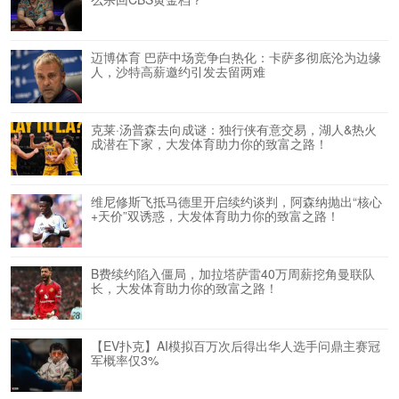
迈博体育 巴萨中场竞争白热化：卡萨多彻底沦为边缘
人，沙特高薪邀约引发去留两难
克莱·汤普森去向成谜：独行侠有意交易，湖人&热火
成潜在下家，大发体育助力你的致富之路！
维尼修斯飞抵马德里开启续约谈判，阿森纳抛出“核心
+天价”双诱惑，大发体育助力你的致富之路！
B费续约陷入僵局，加拉塔萨雷40万周薪挖角曼联队
长，大发体育助力你的致富之路！
【EV扑克】AI模拟百万次后得出华人选手问鼎主赛冠
军概率仅3%