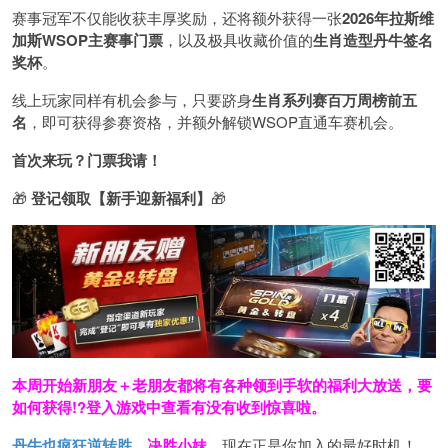
赛事冠军不仅能收获丰厚奖励，还将额外获得一张
2026
年拉斯维
加斯
WSOP
主赛事门票
，以及极具收藏价值的
生肖造型丹牛签名
奖杯
。
线上玩家同样有机会参与，只要跻身
生肖系列赛百万周榜前五
名
，即可获得参赛资格，并额外解锁WSOP直通车赛机会。
首次来玩？门票我请！
🎁
登记领取【新手迎新福利】
🎁
本周开始新朋友＋老朋友都将有各种领到手软的福利大放送，要
如何获得!?登入游戏中查看有没有收到惊喜啦。
丹牛也疯狂逆转胜
，
决胜小妹
，现在正是你加入的最好时机！