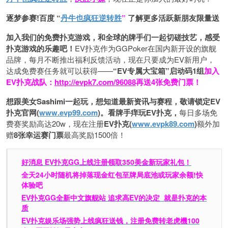
逐梦参赛!百度 “
丹牛也疯狂逆转胜
”
了解更多
活跃新朋友限量送
加入我们的免费扑克游戏，和全球的牌手们一起切磋技艺，感受
扑克游戏的乐趣吧！
EV扑克作为GGPoker在国内新开设的旗舰
品牌，每月不断推出福利反馈活动，现在只要成为EV新用户，
达成免费赛任务就可以获得——
“EV专属大宝箱”启动码1组
加入
EV扑克战队：
http://evpk7.com/96088
再送4张免费门票！
想跟美女Sashimi一起玩，
想知道最新资讯与赛程，
敬请锁定EV
扑克官网(
www.evp99.com
)。
看牌手痒玩EV扑克，
每日多场免
费赛奖励高达20w，现在注册
EV扑克(
www.evpk89.com
)
额外加
赠
8张幸运赛门票
最高奖励1500倍！
好消息 EV扑克GG上线注册领取350美金新玩家礼包！
全天24小时随机将掉落现金红包至牌局底池或玩家余额!快
体验吧
EV扑克GG
全新中文旗舰站
追求高EV
的决定
就是扑克的本
质
EV扑克娱乐场强势上线疯狂送钱，注册免费转老虎機100