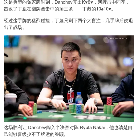
这是典型的冤家牌时刻，Danchev亮出K♥8♥，河牌击中同花，
击败了丁彪在翻牌圈击中的顶三条——丁彪的10♠10♥。
经过这手牌的猛烈碰撞，丁彪只剩下两个大盲注，几手牌后便退
出了战场。
这场胜利让 Danchev闯入半决赛对阵 Ryuta Nakai，他也清楚自
己能够晋级少不了牌运的眷顾。