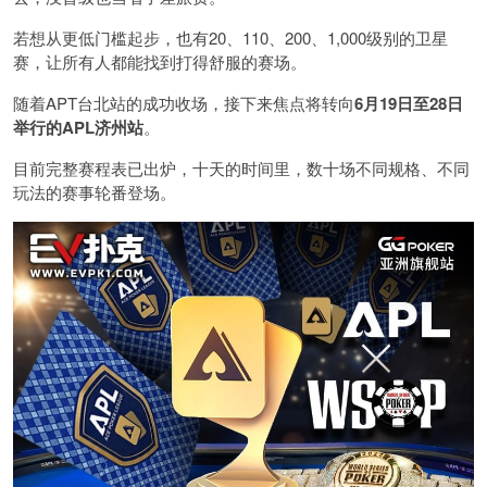
若想从更低门槛起步，也有20、110、200、1,000级别的卫星
赛，让所有人都能找到打得舒服的赛场。
随着APT台北站的成功收场，接下来焦点将转向
6
月
19
日至
28
日
举行的
APL
济州站
。
目前完整赛程表已出炉，十天的时间里，数十场不同规格、不同
玩法的赛事轮番登场。