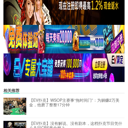
相关推荐
【EV扑克】WSOP主赛事“拖时间门”：为躺赚2万美
金，他磨了整整17分钟
【EV扑克】没有解说、没有剧本，这档扑克节目凭什
么杀回CBS黄金档？