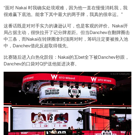
“面对 Nakai 时我确实处境艰难，因为他一直在慢慢消耗我，我
很难赢下底池。能拿下其中最大的两手牌，我真的很幸运。”
这番话既是对对手实力的谦逊认可，也是客观的评价。Nakai开
局占据主动，很快拉开了记分牌差距。但当Danchev在翻牌圈击
中三条，而Nakai在转牌圈拿到顶两对时，筹码注定要被推入池
中，Danchev借此反超取得领先。
比赛随后进入白热化阶段：Nakai的五bet全下被Danchev秒跟，
Danchev的口袋对Q护送他挺进决赛。