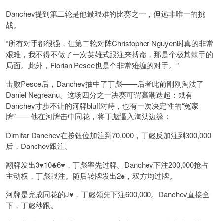
Danchev提到第二轮是他最艰难的比赛之一，但远非唯一的挑
战。
“所有对手都很强，但第二轮对阵Christopher Nguyen时真的非常
艰难，我不得不做了一次英雄式跟注来搏命，那是个极其棘手的
局面。此外，Florian Pesce也是个非常难缠的对手。”
击败Pesce后，Danchev抽中了丁彪——后者此前刚刚淘汰了
Daniel Negreanu。这场四分之一决赛可谓高潮迭起：既有
Danchev寸步不让的河牌bluff对峙，也有一次决定性的“冤家
牌”——他在河牌击中同花，将丁彪逼入淘汰边缘：
Dimitar Danchev在按钮位加注到70,000，丁彪反加注到300,000
后，Danchev跟注。
翻牌发出3♥10♣6♥，丁彪率先过牌。Danchev下注200,000抢占
主动权，丁彪跟注。随后转牌发出2♠，双方均过牌。
河牌是完成同花的J♥，丁彪领先下注600,000。Danchev直接全
下，丁彪秒跟。