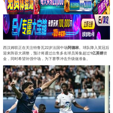
西汉姆联正在关注特鲁瓦22岁法国中场
阿德林
。球队降入英冠后
迎来阵容大调整，预计将通过出售多名球员筹集超过
1亿英镑
资
金，同时希望补强中场，为下赛季冲击升级做准备。