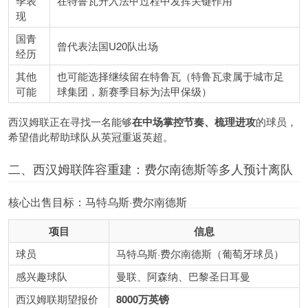
季表
在特鲁瓦升入法甲过程中发挥关键作用
现
国青
曾代表法国U20队出场
经历
其他
也可能选择继续留在特鲁瓦（特鲁瓦隶属于城市足
可能
球集团，新赛季目标为法甲保级）
西汉姆联正在寻找一名能够
在中场掌控节奏、梳理进攻
的球员，
希望借此帮助球队从英冠重返英超。
二、西汉姆联阵容重建：费尔南德斯等多人预计离队
核心出售目标：马特乌斯·费尔南德斯
项目
信息
球员
马特乌斯·费尔南德斯（葡萄牙球员）
感兴趣球队
曼联、阿森纳、巴黎圣日耳曼
西汉姆联期望报价
8000万英镑