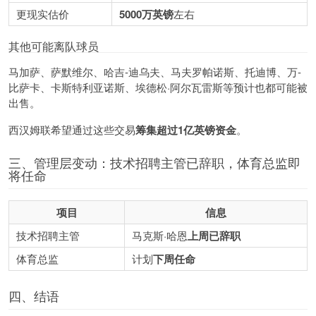
更现实估价
5000万英镑
左右
其他可能离队球员
马加萨、萨默维尔、哈吉-迪乌夫、马夫罗帕诺斯、托迪博、万-
比萨卡、卡斯特利亚诺斯、埃德松·阿尔瓦雷斯等预计也都可能被
出售。
西汉姆联希望通过这些交易
筹集超过1亿英镑资金
。
三、管理层变动：技术招聘主管已辞职，体育总监即
将任命
项目
信息
技术招聘主管
马克斯·哈恩
上周已辞职
体育总监
计划
下周任命
四、结语