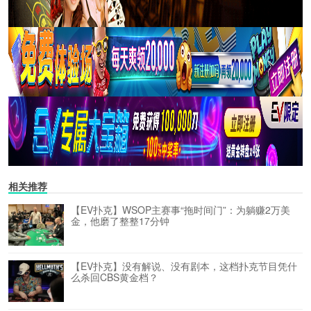
相关推荐
【EV扑克】WSOP主赛事“拖时间门”：为躺赚2万美
金，他磨了整整17分钟
【EV扑克】没有解说、没有剧本，这档扑克节目凭什
么杀回CBS黄金档？