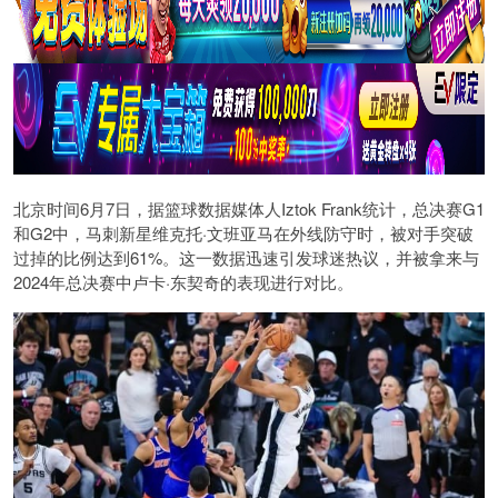
北京时间6月7日，据篮球数据媒体人Iztok Frank统计，总决赛G1
和G2中，马刺新星维克托·文班亚马在外线防守时，被对手突破
过掉的比例达到61%。这一数据迅速引发球迷热议，并被拿来与
2024年总决赛中卢卡·东契奇的表现进行对比。