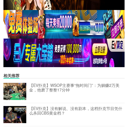
相关推荐
【EV扑克】WSOP主赛事“拖时间门”：为躺赚2万美
金，他磨了整整17分钟
【EV扑克】没有解说、没有剧本，这档扑克节目凭什
么杀回CBS黄金档？