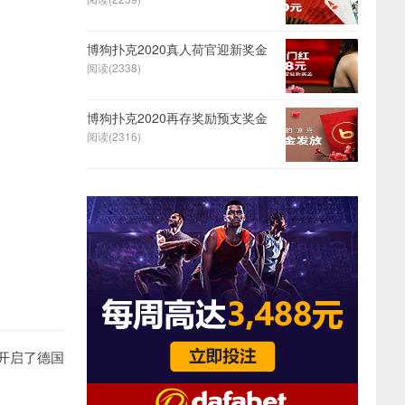
博狗扑克2020真人荷官迎新奖金
阅读(2338)
博狗扑克2020再存奖励预支奖金
阅读(2316)
开启了德国