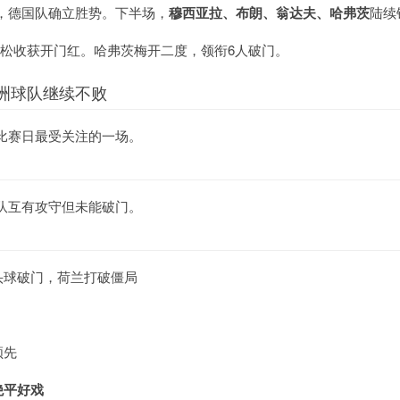
，德国队确立胜势。下半场，
穆西亚拉、布朗、翁达夫、哈弗茨
陆续
轻松收获开门红。哈弗茨梅开二度，领衔6人破门。
亚洲球队继续不败
比赛日最受关注的一场。
队互有攻守但未能破门。
头球破门，荷兰打破僵局
领先
绝平好戏