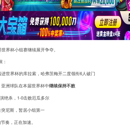
加墨世界杯小组赛继续展开争夺。
演：
次闯进世界杯的库拉索，哈弗茨梅开二度领衔6人破门
兰，亚洲球队在本届世界杯中
继续保持不败
演绝杀，1-0击败厄瓜多尔
大胜突尼斯，暂居小组第一
的节奏，正在加速。