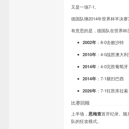
又是一场7-1。
德国队继2014年世界杯半决
有意思的是，德国队在世界杯
2002年
：8-0击败沙特
2010年
：4-0战胜澳大利
2014年
：4-0完胜葡萄牙
2014年
：7-1横扫巴西
2026年
：7-1狂胜库拉索
比赛回顾
上半场，
恩梅查
首开纪录。随
队的狂攻模式。