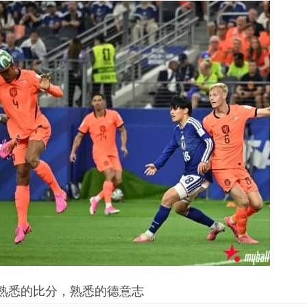
索：熟悉的比分，熟悉的德意志