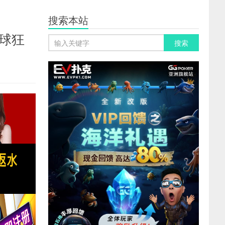
搜索本站
进球狂