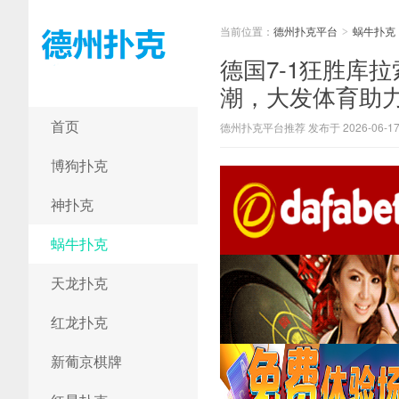
当前位置：
德州扑克平台
蜗牛扑克
>
德国7-1狂胜库
潮，大发体育助
德州扑克平台
首页
德州扑克平台推荐 发布于 2026-06-1
博狗扑克
神扑克
蜗牛扑克
天龙扑克
红龙扑克
新葡京棋牌