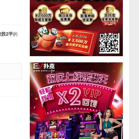
2胜2平
的