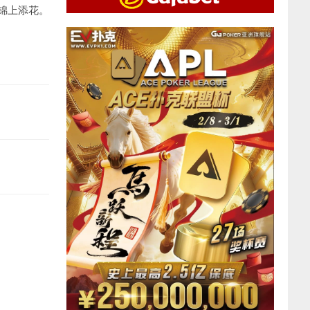
锦上添花。