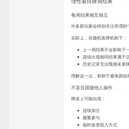
理性看待牌局结果
每局结果相互独立
许多新玩家会特别关注所谓的“连
实际上，在随机发牌机制下：
上一局结果不会影响下
连续出现相同结果属于
历史记录无法预测未来
理解这一点，有助于避免因短
不盲目跟随他人操作
牌桌上可能出现：
连续加注
频繁参与
临时改变投入方式