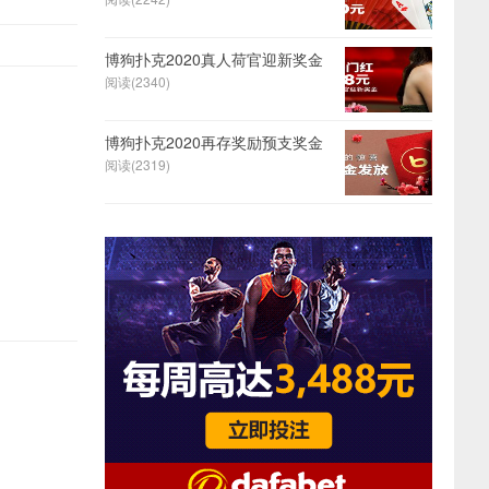
博狗扑克2020真人荷官迎新奖金
阅读(2340)
博狗扑克2020再存奖励预支奖金
阅读(2319)