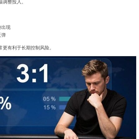
幅调整投入。
势出现
反弹
常更有利于长期控制风险。