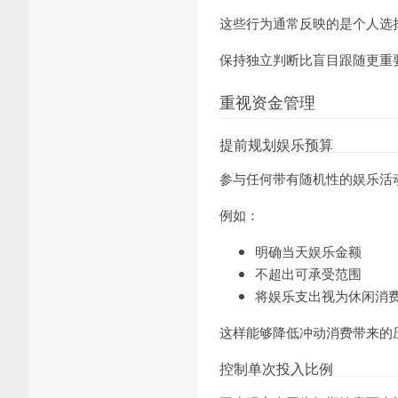
这些行为通常反映的是个人选
保持独立判断比盲目跟随更重
重视资金管理
提前规划娱乐预算
参与任何带有随机性的娱乐活
例如：
明确当天娱乐金额
不超出可承受范围
将娱乐支出视为休闲消
这样能够降低冲动消费带来的
控制单次投入比例